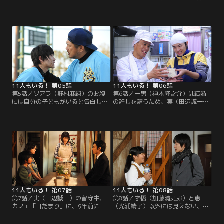
でベッドインしてしまった一男（神
を隠せない一男（神木隆之介）。と
木隆之介）は、ソアラに超怖～い彼
は言え、このままではいけないと決
氏・サム（RED RICE）がいることを
意。ソアラの彼氏・サム（RED
知り、愕然とする。そんな中、アイ
RICE）に真実を告げようとするが、
ドルにあこがれる次女の三子（金井
サムの迫力に怖気づきどうしても言
美樹）が、男性誌のミスコンの書類
い出すことができない…。
審査に合格する。
11人もいる！ 第05話
11人もいる！ 第06話
第5話／ソアラ（野村麻純）のお腹
第6話／一男（神木隆之介）は結婚
には自分の子どもがいると告白した
の許しを請うため、実（田辺誠一）
一男（神木隆之介）は、怒ったサム
とともにソアラ（野村麻純）の実家
（RED RICE）に頭突きされ、3日間
を訪問。元ヤクザの父・ヒロミ（柳
眠り続ける。夢の中で、メグミ（広
沢慎吾）が醸すそこはかとない迫力
末涼子）に追い返され、死の淵から
にたじろぎつつも、一男は立派に
なんとか生還した一男だったが、頭
夫、そして父になる覚悟を伝え、男
突きされたときのことはまったく覚
としての責任を果たすとヒロミに告
えていなかった。
げる。
11人もいる！ 第07話
11人もいる！ 第08話
第7話／実（田辺誠一）の留守中、
第8話／才悟（加藤清史郎）と恵
カフェ「日だまり」に、9年前にメ
（光浦靖子）以外には見えない、幽
グミ（広末涼子）を殺した加害者・
霊のメグミ（広末涼子）が家族の一
外山（高橋一生）がやってくる。外
員と認められ、真田家は増えたり減