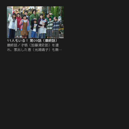
山は初対面の恵（光浦靖子）に、服
ったりしながらも無事に新年を迎え
役中に幽霊となって刑務所に出てき
る。ソアラ（野村麻純）と仲直りし
たメグミに惹かれ、人間と幽霊、加
た一男（神木隆之介）は、大学進学
害者と被害者の壁を乗り越え、道な
を決意し、受験勉強に忙しい毎日。
らぬ恋を続けてきたと告白。
才悟（加藤清史郎）も、メグミと話
したいという家族に乞われて、通訳
に精を出す。
11人もいる！ 第09話（最終話）
最終話／才悟（加藤清史郎）を連
れ、家出した恵（光浦靖子）も無
事、川越の実家から帰り、一度はい
なくなったメグミ（広末涼子）もま
た姿を現し、真田家に笑顔が戻っ
た。だが、一男（神木隆之介）は滑
り止めで受けた大学に、見事落ちて
しまう…。