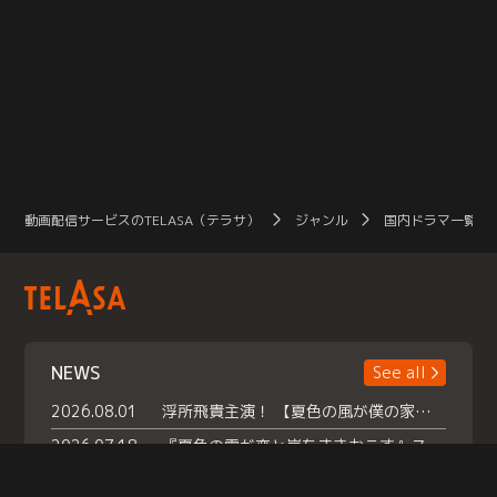
動画配信サービスのTELASA（テラサ）
ジャンル
国内ドラマ一覧（
NEWS
See all
2026.08.01
浮所飛貴主演！ 【夏色の風が僕の家にやってきた】 本日よりテラサで独占配信スタート！
2026.07.18
『夏色の雲が恋と嵐をまきおこす』スペシャルメイキング 【Part1】2026年７月18日（土）23時30分～配信スタート！話題のシーンの裏側を大公開！豪華キャスト大集合！ 『武宮家 真夏の家族会議』開催！
2026.07.15
救命医・遥（今田）の《心揺さぶる過去》や、 麻酔科医・権野（船越英一郎）の《謎多きプライベート》など… 《知られざるエピソード》を独占配信！