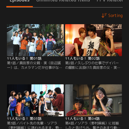
Sorting
11人もいる！ 第01話
11人もいる！ 第02話
第1話／真田家の父親・実（田辺誠
第2話／久しぶりの仕事でゲイバー
一）は、カメラマンだが仕事がな
の撮影に出掛けた真田家の父・実
い。母親の恵（光浦靖子）は、カフ
（田辺誠一）は、ポニーという源氏
ェ『日だまり』を開いているが、客
名で働く長男・一男（神木隆之介）
はほとんど来ない。それなのに、子
と遭遇してしまう！一男は家計のた
どもは8人。いわゆる“貧乏子だくさ
め止むに止まれず、家族に内緒で時
ん”な一家を、新聞を配りガソリン
給の高いゲイバーで働いていたのだ
スタンドで働く高校3年生の長男、
が、実は一男がゲイだと勘違い。こ
一男（神木隆之介）が支えている。
の先、一男をどう扱うべきか、母・
恵（光浦靖子）とともに頭を悩ませ
る。
11人もいる！ 第03話
11人もいる！ 第04話
第3話／バイト先の先輩・ソアラ
第4話／ソアラ（野村麻純）に妊娠
（野村麻純）に誘われるまま、勢い
したと告げられ、驚きのあまり動揺