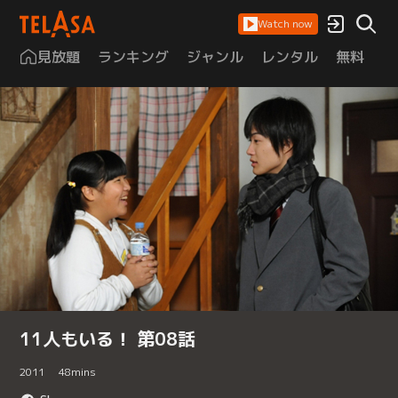
Watch now
見放題
ランキング
ジャンル
レンタル
無料
は
11人もいる！ 第08話
2011
48
mins