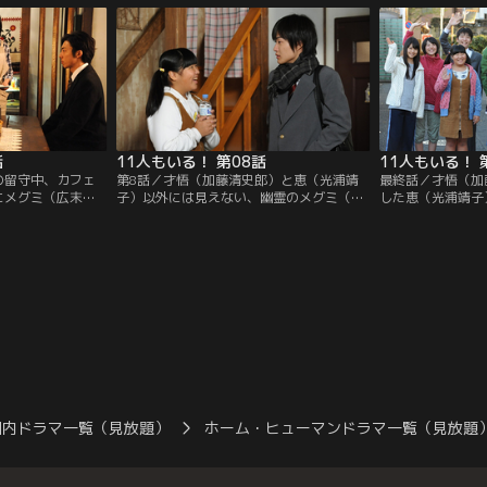
いていたのだが、
ドルにあこがれる次女の三子（金井美樹）
サムの迫力に怖気
い。この先、一男
が、男性誌のミスコンの書類審査に合格す
ことができない…
恵（光浦靖子）と
る。
話
11人もいる！ 第08話
11人もいる！ 
の留守中、カフェ
第8話／才悟（加藤清史郎）と恵（光浦靖
最終話／才悟（加
にメグミ（広末涼
子）以外には見えない、幽霊のメグミ（広
した恵（光浦靖子
山（高橋一生）が
末涼子）が家族の一員と認められ、真田家
ら帰り、一度はい
面の恵（光浦靖
は増えたり減ったりしながらも無事に新年
涼子）もまた姿を
なって刑務所に出
を迎える。ソアラ（野村麻純）と仲直りし
った。だが、一男
人間と幽霊、加害
た一男（神木隆之介）は、大学進学を決意
めで受けた大学に
え、道ならぬ恋を
し、受験勉強に忙しい毎日。才悟（加藤清
史郎）も、メグミと話したいという家族に
乞われて、通訳に精を出す。
国内ドラマ一覧（見放題）
ホーム・ヒューマンドラマ一覧（見放題