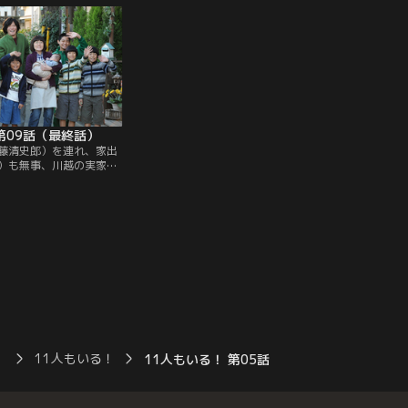
づきどうしても言い出す
らなんとか生還した一男だったが、頭突き
。
されたときのことはまったく覚えていなか
った。
第09話（最終話）
藤清史郎）を連れ、家出
）も無事、川越の実家か
なくなったメグミ（広末
現し、真田家に笑顔が戻
（神木隆之介）は滑り止
、見事落ちてしまう…。
）
11人もいる！
11人もいる！ 第05話