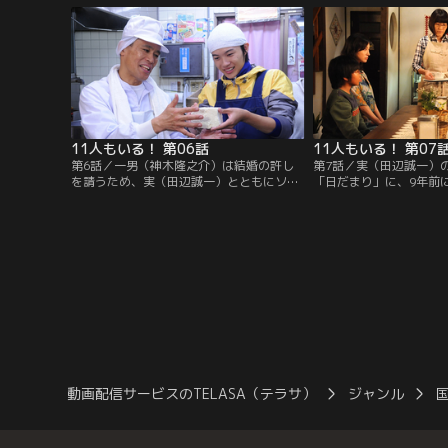
さん”な一家を、新聞を配りガソリンスタ
時給の高いゲイバーで働
ンドで働く高校3年生の長男、一男（神木
実は一男がゲイだと勘違
隆之介）が支えている。
をどう扱うべきか、母・
ともに頭を悩ませる。
11人もいる！ 第06話
11人もいる！ 第07
第6話／一男（神木隆之介）は結婚の許し
第7話／実（田辺誠一）
を請うため、実（田辺誠一）とともにソア
「日だまり」に、9年前
ラ（野村麻純）の実家を訪問。元ヤクザの
子）を殺した加害者・外
父・ヒロミ（柳沢慎吾）が醸すそこはかと
やってくる。外山は初対
ない迫力にたじろぎつつも、一男は立派に
子）に、服役中に幽霊と
夫、そして父になる覚悟を伝え、男として
てきたメグミに惹かれ、
の責任を果たすとヒロミに告げる。
者と被害者の壁を乗り越
続けてきたと告白。
動画配信サービスのTELASA（テラサ）
ジャンル