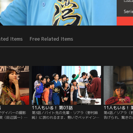
Seri
ated Items
Free Related Items
話
11人もいる！ 第03話
11人もいる！ 
でゲイバーの撮影
第3話／バイト先の先輩・ソアラ（野村麻
第4話／ソアラ（
実（田辺誠一）
純）に誘われるまま、勢いでベッドインし
告げられ、驚きの
で働く長男・一男
てしまった一男（神木隆之介）は、ソアラ
男（神木隆之介）
てしまう！一男は
に超怖～い彼氏・サム（RED RICE）がいる
はいけないと決意
ず、家族に内緒で
ことを知り、愕然とする。そんな中、アイ
（RED RICE