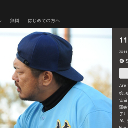
ル
無料
はじめての方へ
1
2011
Are
第5
告白
頭突
子）
が、
Mor