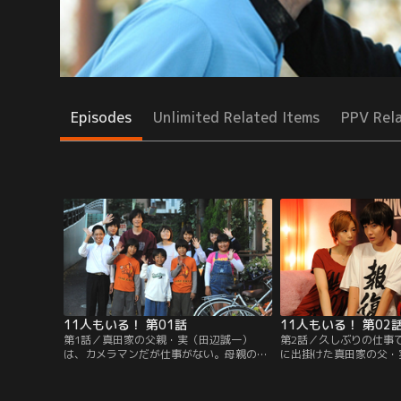
Episodes
Unlimited Related Items
PPV Rel
11人もいる！ 第01話
11人もいる！ 第02
第1話／真田家の父親・実（田辺誠一）
第2話／久しぶりの仕事
は、カメラマンだが仕事がない。母親の恵
に出掛けた真田家の父・
（光浦靖子）は、カフェ『日だまり』を開
は、ポニーという源氏名
いているが、客はほとんど来ない。それな
（神木隆之介）と遭遇し
のに、子どもは8人。いわゆる“貧乏子だく
家計のため止むに止まれ