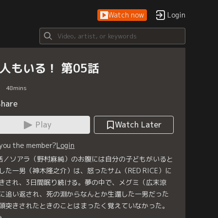
Watch now
Login
1人もいる！ 第05話
48
mins
Share
Play
Watch Later
 you the member?
Login
話／ソアラ（野村麻純）のお腹には自分の子どもがいると
した一男（神木隆之介）は、怒ったサム（RED RICE）に
きされ、3日間眠り続ける。夢の中で、メグミ（広末涼
に追い返され、死の淵からなんとか生還した一男だった
頭突きされたときのことはまったく覚えていなかった。
e