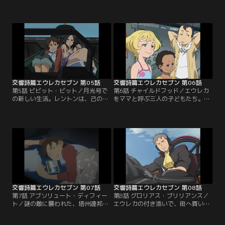
の知らない話が、二人の間で交わさ
ン。しかし、そこで理想と現実のギ
れる。その頃、塔州連邦空軍の圧力
ャップに悩まされる。淡々と日々を
によって空港滑走路が閉鎖された。
過ごす彼らは、財政難に苦しんでい
ゲッコーステイトの乗る空船、月光
たのだ。そんな中、密輸の仕事を任
号は逃げ場を失う。月光号救出のた
されたレントンは、エウレカととも
め空港へ急ぐホランド。「一緒に行
にニルヴァーシュで目的地へと向か
こう」エウレカはレントンを月光号
う。しかし、そこには州軍の大規模
に誘うのだった。
な演習場があった。
交響詩篇エウレカセブン 第05話
交響詩篇エウレカセブン 第06話
第5話 ビビット・ビット／月光号で
第6話 チャイルドフッド／エウレカ
の新しい生活。レントンは、己の居
をママと呼ぶ三人の子どもたち。彼
場所を見出そうと頑張るが、やるこ
らは、なぜかレントンを目の仇に
となすことすべてが裏目にでてしま
し、執拗にいたずらを繰り返してい
い、エウレカとの距離も縮まらな
た。ところが、そのいたずらが原因
い。そんな中、タルホが街へ買出し
で、ついには月光号が窮地に陥る。
に行く。同行したレントンは、彼女
ピンチを切り抜けようと、子どもた
の悩みを垣間見ることに。揺れ動く
ちを乗せてLFOを動かすレントン。
大人の感情に翻弄されるレントン。
そこに、州軍のKLF部隊が現れる。
そんな中、タルホが街で絡まれ
て…。
交響詩篇エウレカセブン 第07話
交響詩篇エウレカセブン 第08話
第7話 アブソリュート・ディフィー
第8話 グロリアス・ブリリアンス／
ト／謎の敵に襲われた、塔州連邦軍
エウレカの付き添いで、街へ買い物
のKLF部隊。その報告を受けた賢人
に出かけるレントン。そこでティプ
会議は、ある男を召還する。その
トリーという名の女性と知り合いに