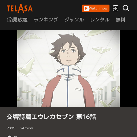
Watch now
見放題
ランキング
ジャンル
レンタル
無料
は
交響詩篇エウレカセブン 第16話
2005
24
mins