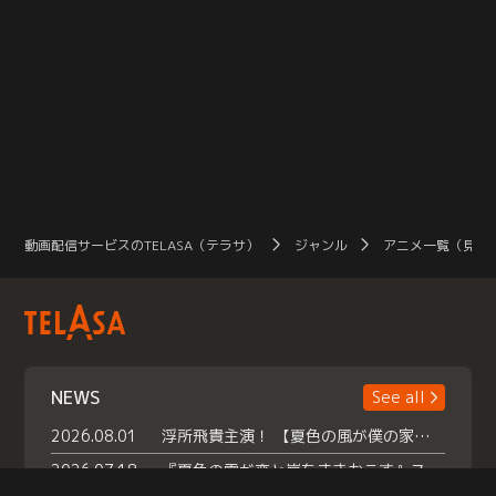
動画配信サービスのTELASA（テラサ）
ジャンル
アニメ一覧（見放
NEWS
See all
2026.08.01
浮所飛貴主演！ 【夏色の風が僕の家にやってきた】 本日よりテラサで独占配信スタート！
2026.07.18
『夏色の雲が恋と嵐をまきおこす』スペシャルメイキング 【Part1】2026年７月18日（土）23時30分～配信スタート！話題のシーンの裏側を大公開！豪華キャスト大集合！ 『武宮家 真夏の家族会議』開催！