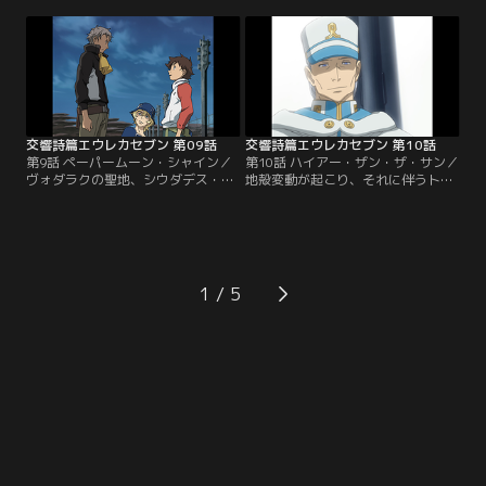
頃、月光号では、レントンが営巣か
なる。彼女の家でお茶をご馳走にな
ら出され、重大な任務を言いつけら
るレントン。しかし、そこにホラン
れていた。とある人物と密会し、危
ドが踏み込んでくる。ティプトリー
険物を手渡すという、その任務。レ
は、ヴォダラクという反政府組織の
ントンは、勢い込んで街へ繰り出す
重要人物だったのだ…。
が、その一部始終は誰かの視線にさ
らされていた。
交響詩篇エウレカセブン 第09話
交響詩篇エウレカセブン 第10話
第9話 ペーパームーン・シャイン／
第10話 ハイアー・ザン・ザ・サン／
ヴォダラクの聖地、シウダデス・デ
地殻変動が起こり、それに伴うトラ
ル・シエロを訪れた月光号。廃墟と
パーの大量噴出が星の裏側で起こる
化しているそこは、かつて美しい空
という。ゲッコーステイトは、リフ
の都と呼ばれた土地。停泊中、リフ
を楽しむため、弾道飛行を決行す
を楽しんでいたレントンは、いきな
る。ところが、辿り着いた場所は、
りホランドに殴られ、泣きながら廃
連邦軍マナアキ基地跡。そこは、タ
墟へ飛び出していく。すると、そこ
ルホとホランドにとって忘れ得ぬ、
1
に軍の定時爆撃を知らせるサイレン
宿命の土地だった。未だ過ぎ去らぬ
が響き渡り…。
過去と、ホランドは対峙するのだ
が…。