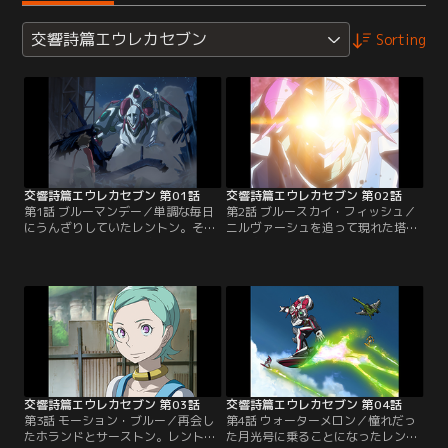
交響詩篇エウレカセブン
Sorting
交響詩篇エウレカセブン 第01話
交響詩篇エウレカセブン 第02話
第1話 ブルーマンデー／単調な毎日
第2話 ブルースカイ・フィッシュ／
にうんざりしていたレントン。そん
ニルヴァーシュを追って現れた塔州
なある日、レントンの家に幻のLFO
連邦空軍。ホランド率いるゲッコー
ニルヴァーシュが落ちてきた。コク
ステイトも加わって、空で繰り広げ
ピットから現れたのは、美少女エウ
られる激しい攻防戦。エウレカを守
レカ。メカニック業を営む彼の祖父
るため、レントンもボードで空を飛
の家に、ニルヴァーシュの整備を頼
ぶ。祖父サーストンから手渡された
みに来たというのだが。彼女の後
アミタドライヴをニルヴァーシュに
に、ゲッコーステイトと塔州連邦空
装着した、その瞬間、ニルヴァーシ
軍のKLF部隊も現れて……。
ュは光に包まれる。
交響詩篇エウレカセブン 第03話
交響詩篇エウレカセブン 第04話
第3話 モーション・ブルー／再会し
第4話 ウォーターメロン／憧れだっ
たホランドとサーストン。レントン
た月光号に乗ることになったレント