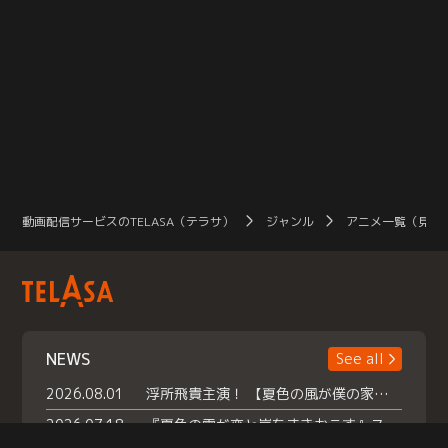
動画配信サービスのTELASA（テラサ）
ジャンル
アニメ一覧（見放
NEWS
See all
2026.08.01
浮所飛貴主演！ 【夏色の風が僕の家にやってきた】 本日よりテラサで独占配信スタート！
2026.07.18
『夏色の雲が恋と嵐をまきおこす』スペシャルメイキング 【Part1】2026年７月18日（土）23時30分～配信スタート！話題のシーンの裏側を大公開！豪華キャスト大集合！ 『武宮家 真夏の家族会議』開催！