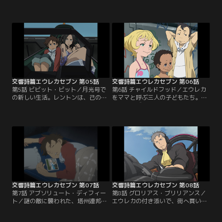
の知らない話が、二人の間で交わさ
ン。しかし、そこで理想と現実のギ
れる。その頃、塔州連邦空軍の圧力
ャップに悩まされる。淡々と日々を
によって空港滑走路が閉鎖された。
過ごす彼らは、財政難に苦しんでい
ゲッコーステイトの乗る空船、月光
たのだ。そんな中、密輸の仕事を任
号は逃げ場を失う。月光号救出のた
されたレントンは、エウレカととも
め空港へ急ぐホランド。「一緒に行
にニルヴァーシュで目的地へと向か
こう」エウレカはレントンを月光号
う。しかし、そこには州軍の大規模
に誘うのだった。
な演習場があった。
交響詩篇エウレカセブン 第05話
交響詩篇エウレカセブン 第06話
第5話 ビビット・ビット／月光号で
第6話 チャイルドフッド／エウレカ
の新しい生活。レントンは、己の居
をママと呼ぶ三人の子どもたち。彼
場所を見出そうと頑張るが、やるこ
らは、なぜかレントンを目の仇に
となすことすべてが裏目にでてしま
し、執拗にいたずらを繰り返してい
い、エウレカとの距離も縮まらな
た。ところが、そのいたずらが原因
い。そんな中、タルホが街へ買出し
で、ついには月光号が窮地に陥る。
に行く。同行したレントンは、彼女
ピンチを切り抜けようと、子どもた
の悩みを垣間見ることに。揺れ動く
ちを乗せてLFOを動かすレントン。
大人の感情に翻弄されるレントン。
そこに、州軍のKLF部隊が現れる。
そんな中、タルホが街で絡まれ
て…。
交響詩篇エウレカセブン 第07話
交響詩篇エウレカセブン 第08話
第7話 アブソリュート・ディフィー
第8話 グロリアス・ブリリアンス／
ト／謎の敵に襲われた、塔州連邦軍
エウレカの付き添いで、街へ買い物
のKLF部隊。その報告を受けた賢人
に出かけるレントン。そこでティプ
会議は、ある男を召還する。その
トリーという名の女性と知り合いに