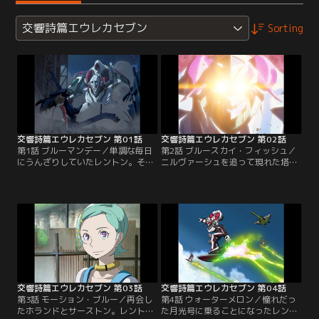
交響詩篇エウレカセブン
Sorting
交響詩篇エウレカセブン 第01話
交響詩篇エウレカセブン 第02話
第1話 ブルーマンデー／単調な毎日
第2話 ブルースカイ・フィッシュ／
にうんざりしていたレントン。そん
ニルヴァーシュを追って現れた塔州
なある日、レントンの家に幻のLFO
連邦空軍。ホランド率いるゲッコー
ニルヴァーシュが落ちてきた。コク
ステイトも加わって、空で繰り広げ
ピットから現れたのは、美少女エウ
られる激しい攻防戦。エウレカを守
レカ。メカニック業を営む彼の祖父
るため、レントンもボードで空を飛
の家に、ニルヴァーシュの整備を頼
ぶ。祖父サーストンから手渡された
みに来たというのだが。彼女の後
アミタドライヴをニルヴァーシュに
に、ゲッコーステイトと塔州連邦空
装着した、その瞬間、ニルヴァーシ
軍のKLF部隊も現れて……。
ュは光に包まれる。
交響詩篇エウレカセブン 第03話
交響詩篇エウレカセブン 第04話
第3話 モーション・ブルー／再会し
第4話 ウォーターメロン／憧れだっ
たホランドとサーストン。レントン
た月光号に乗ることになったレント