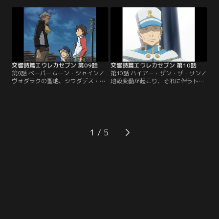
頃、月光号では、レントンが営巣か
なる。彼女の家でお茶をご馳走にな
ら出され、重大な任務を言いつけら
るレントン。しかし、そこにホラン
れていた。とある人物と密会し、危
ドが踏み込んでくる。ティプトリー
険物を手渡すという、その任務。レ
は、ヴォダラクという反政府組織の
ントンは、勢い込んで街へ繰り出す
重要人物だったのだ…。
が、その一部始終は誰かの視線にさ
らされていた。
交響詩篇エウレカセブン 第09話
交響詩篇エウレカセブン 第10話
第9話 ペーパームーン・シャイン／
第10話 ハイアー・ザン・ザ・サン／
ヴォダラクの聖地、シウダデス・デ
地殻変動が起こり、それに伴うトラ
ル・シエロを訪れた月光号。廃墟と
パーの大量噴出が星の裏側で起こる
化しているそこは、かつて美しい空
という。ゲッコーステイトは、リフ
の都と呼ばれた土地。停泊中、リフ
を楽しむため、弾道飛行を決行す
を楽しんでいたレントンは、いきな
る。ところが、辿り着いた場所は、
りホランドに殴られ、泣きながら廃
連邦軍マナアキ基地跡。そこは、タ
墟へ飛び出していく。すると、そこ
ルホとホランドにとって忘れ得ぬ、
1
に軍の定時爆撃を知らせるサイレン
宿命の土地だった。未だ過ぎ去らぬ
が響き渡り…。
過去と、ホランドは対峙するのだ
が…。