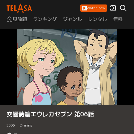
Watch now
見放題
ランキング
ジャンル
レンタル
無料
は
交響詩篇エウレカセブン 第06話
2005
24
mins