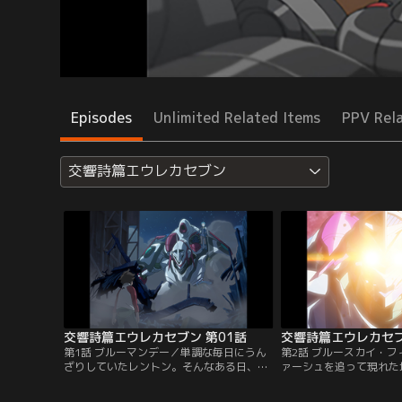
Episodes
Unlimited Related Items
PPV Rel
交響詩篇エウレカセブン
交響詩篇エウレカセブン 第01話
交響詩篇エウレカセブ
第1話 ブルーマンデー／単調な毎日にうん
第2話 ブルースカイ・
ざりしていたレントン。そんなある日、レ
ァーシュを追って現れた
ントンの家に幻のLFOニルヴァーシュが落
ランド率いるゲッコース
ちてきた。コクピットから現れたのは、美
て、空で繰り広げられる