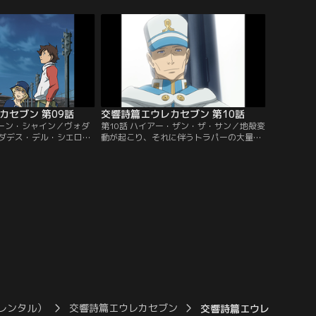
。そんな中、密輸の仕事
まらない。そんな中、タルホが街へ買出し
ンは、エウレカとともに
に行く。同行したレントンは、彼女の悩み
目的地へと向かう。しか
を垣間見ることに。揺れ動く大人の感情に
の大規模な演習場があっ
翻弄されるレントン。そんな中、タルホが
街で絡まれて…。
カセブン 第09話
交響詩篇エウレカセブン 第10話
ムーン・シャイン／ヴォダ
第10話 ハイアー・ザン・ザ・サン／地殻変
ダデス・デル・シエロを
動が起こり、それに伴うトラパーの大量噴
墟と化しているそこは、
出が星の裏側で起こるという。ゲッコース
都と呼ばれた土地。停泊
テイトは、リフを楽しむため、弾道飛行を
でいたレントンは、いき
決行する。ところが、辿り着いた場所は、
られ、泣きながら廃墟へ
連邦軍マナアキ基地跡。そこは、タルホと
すると、そこに軍の定時
ホランドにとって忘れ得ぬ、宿命の土地だ
イレンが響き渡り…。
った。未だ過ぎ去らぬ過去と、ホランドは
対峙するのだが…。
レンタル）
交響詩篇エウレカセブン
交響詩篇エウレカセブン 