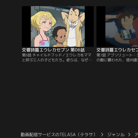
少女エウレカ。メカニック業を営む彼の祖
ウレカを守るため、レン
父の家に、ニルヴァーシュの整備を頼みに
を飛ぶ。祖父サーストン
来たというのだが。彼女の後に、ゲッコー
ミタドライヴをニルヴァ
ステイトと塔州連邦空軍のKLF部隊も現れ
た、その瞬間、ニルヴァ
て……。
れる。
交響詩篇エウレカセブン 第06話
交響詩篇エウレカセブ
第6話 チャイルドフッド／エウレカをママ
第7話 アブソリュート
と呼ぶ三人の子どもたち。彼らは、なぜか
の敵に襲われた、塔州連
レントンを目の仇にし、執拗にいたずらを
その報告を受けた賢人会
繰り返していた。ところが、そのいたずら
還する。その頃、月光号
が原因で、ついには月光号が窮地に陥る。
営巣から出され、重大な
ピンチを切り抜けようと、子どもたちを乗
れていた。とある人物と
せてLFOを動かすレントン。そこに、州軍
手渡すという、その任務
のKLF部隊が現れる。
い込んで街へ繰り出すが
誰かの視線にさらされて
動画配信サービスのTELASA（テラサ）
ジャンル