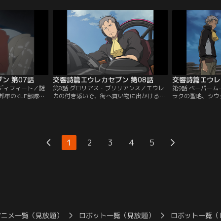
トンもボードで空
された。ゲッコーステイトの乗る空船、月
苦しんでいたのだ
から手渡されたア
光号は逃げ場を失う。月光号救出のため空
を任されたレント
ーシュに装着し
港へ急ぐホランド。「一緒に行こう」エウ
ニルヴァーシュで
ーシュは光に包ま
レカはレントンを月光号に誘うのだった。
し、そこには州軍
た。
ン 第07話
交響詩篇エウレカセブン 第08話
交響詩篇エウレ
・ディフィート／謎
第8話 グロリアス・ブリリアンス／エウレ
第9話 ペーパー
邦軍のKLF部隊。
カの付き添いで、街へ買い物に出かけるレ
ラクの聖地、シウ
議は、ある男を召
ントン。そこでティプトリーという名の女
訪れた月光号。廃
では、レントンが
性と知り合いになる。彼女の家でお茶をご
かつて美しい空の
任務を言いつけら
馳走になるレントン。しかし、そこにホラ
中、リフを楽しん
密会し、危険物を
ンドが踏み込んでくる。ティプトリーは、
なりホランドに殴
。レントンは、勢
ヴォダラクという反政府組織の重要人物だ
飛び出していく。
1
2
3
4
5
、その一部始終は
ったのだ…。
爆撃を知らせるサ
いた。
アニメ一覧（見放題）
ロボット一覧（見放題）
ロボット一覧（