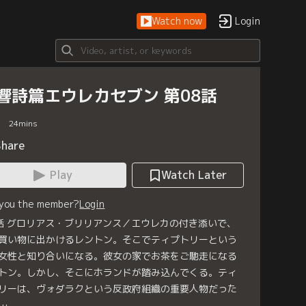
Watch now
Login
響詩篇エウレカセブン 第08話
24
mins
Share
Play
Watch Later
 you the member?
Login
話 グロリアス・ブリリアンス／エウレカの付き添いで、
買い物に出かけるレントン。そこでティプトリーという
女性と知り合いになる。彼女の家でお茶をご馳走になる
トン。しかし、そこにホランドが踏み込んでくる。ティ
リーは、ヴォダラクという反政府組織の重要人物だった
…。