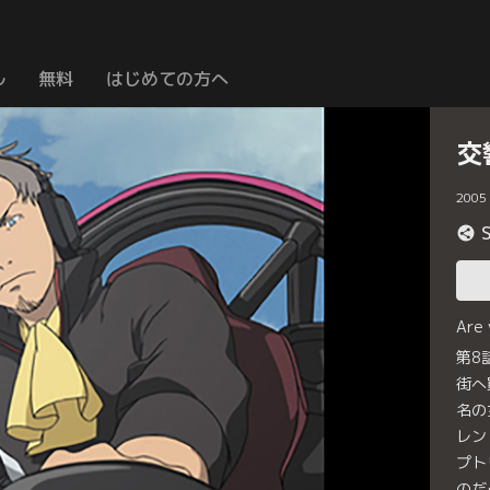
ル
無料
はじめての方へ
交
2005
Are
第8
街へ
名の
レン
プト
のだ