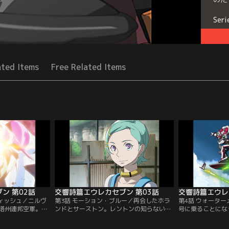
Seri
ated Items
Free Related Items
ン 第02話
交響詩篇エウレカセブン 第03話
交響詩篇エウレ
フィッシュ／ニルヴ
第3話 モーション・ブルー／再会したホラ
第4話 ウォータ
塔州連邦空軍。ホ
ンドとサーストン。レントンの知らない話
号に乗ることにな
テイトも加わっ
が、二人の間で交わされる。その頃、塔州
そこで理想と現実
激しい攻防戦。エ
連邦空軍の圧力によって空港滑走路が閉鎖
る。淡々と日々を