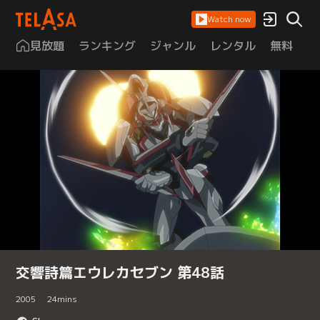
Watch now
見放題
ランキング
ジャンル
レンタル
無料
は
交響詩篇エウレカセブン 第48話
2005
24
mins