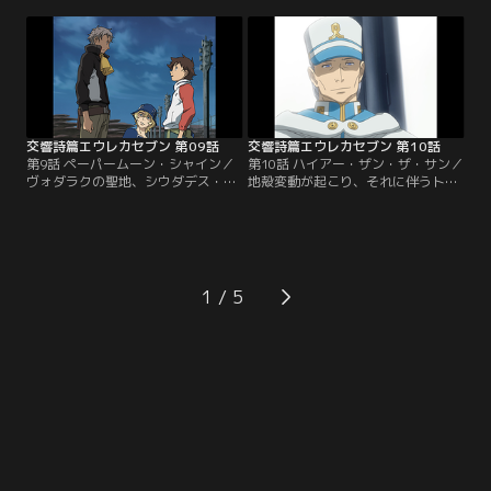
頃、月光号では、レントンが営巣か
なる。彼女の家でお茶をご馳走にな
ら出され、重大な任務を言いつけら
るレントン。しかし、そこにホラン
れていた。とある人物と密会し、危
ドが踏み込んでくる。ティプトリー
険物を手渡すという、その任務。レ
は、ヴォダラクという反政府組織の
ントンは、勢い込んで街へ繰り出す
重要人物だったのだ…。
が、その一部始終は誰かの視線にさ
らされていた。
交響詩篇エウレカセブン 第09話
交響詩篇エウレカセブン 第10話
第9話 ペーパームーン・シャイン／
第10話 ハイアー・ザン・ザ・サン／
ヴォダラクの聖地、シウダデス・デ
地殻変動が起こり、それに伴うトラ
ル・シエロを訪れた月光号。廃墟と
パーの大量噴出が星の裏側で起こる
化しているそこは、かつて美しい空
という。ゲッコーステイトは、リフ
の都と呼ばれた土地。停泊中、リフ
を楽しむため、弾道飛行を決行す
を楽しんでいたレントンは、いきな
る。ところが、辿り着いた場所は、
りホランドに殴られ、泣きながら廃
連邦軍マナアキ基地跡。そこは、タ
墟へ飛び出していく。すると、そこ
ルホとホランドにとって忘れ得ぬ、
1
に軍の定時爆撃を知らせるサイレン
宿命の土地だった。未だ過ぎ去らぬ
が響き渡り…。
過去と、ホランドは対峙するのだ
が…。