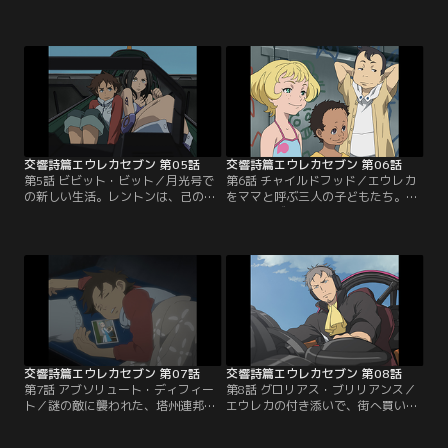
の知らない話が、二人の間で交わさ
ン。しかし、そこで理想と現実のギ
れる。その頃、塔州連邦空軍の圧力
ャップに悩まされる。淡々と日々を
によって空港滑走路が閉鎖された。
過ごす彼らは、財政難に苦しんでい
ゲッコーステイトの乗る空船、月光
たのだ。そんな中、密輸の仕事を任
号は逃げ場を失う。月光号救出のた
されたレントンは、エウレカととも
め空港へ急ぐホランド。「一緒に行
にニルヴァーシュで目的地へと向か
こう」エウレカはレントンを月光号
う。しかし、そこには州軍の大規模
に誘うのだった。
な演習場があった。
交響詩篇エウレカセブン 第05話
交響詩篇エウレカセブン 第06話
第5話 ビビット・ビット／月光号で
第6話 チャイルドフッド／エウレカ
の新しい生活。レントンは、己の居
をママと呼ぶ三人の子どもたち。彼
場所を見出そうと頑張るが、やるこ
らは、なぜかレントンを目の仇に
となすことすべてが裏目にでてしま
し、執拗にいたずらを繰り返してい
い、エウレカとの距離も縮まらな
た。ところが、そのいたずらが原因
い。そんな中、タルホが街へ買出し
で、ついには月光号が窮地に陥る。
に行く。同行したレントンは、彼女
ピンチを切り抜けようと、子どもた
の悩みを垣間見ることに。揺れ動く
ちを乗せてLFOを動かすレントン。
大人の感情に翻弄されるレントン。
そこに、州軍のKLF部隊が現れる。
そんな中、タルホが街で絡まれ
て…。
交響詩篇エウレカセブン 第07話
交響詩篇エウレカセブン 第08話
第7話 アブソリュート・ディフィー
第8話 グロリアス・ブリリアンス／
ト／謎の敵に襲われた、塔州連邦軍
エウレカの付き添いで、街へ買い物
のKLF部隊。その報告を受けた賢人
に出かけるレントン。そこでティプ
会議は、ある男を召還する。その
トリーという名の女性と知り合いに