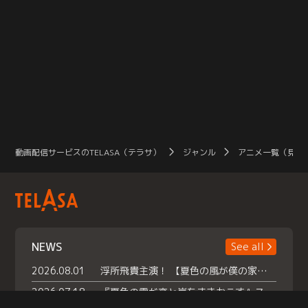
動画配信サービスのTELASA（テラサ）
ジャンル
アニメ一覧（見放
NEWS
See all
2026.08.01
浮所飛貴主演！ 【夏色の風が僕の家にやってきた】 本日よりテラサで独占配信スタート！
2026.07.18
『夏色の雲が恋と嵐をまきおこす』スペシャルメイキング 【Part1】2026年７月18日（土）23時30分～配信スタート！話題のシーンの裏側を大公開！豪華キャスト大集合！ 『武宮家 真夏の家族会議』開催！