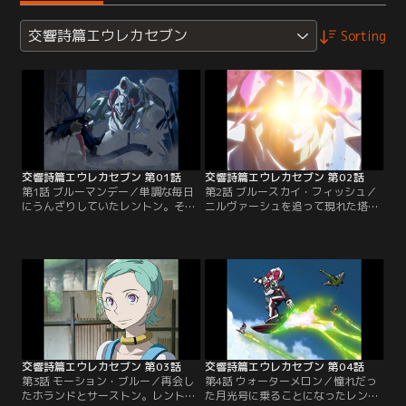
交響詩篇エウレカセブン
Sorting
交響詩篇エウレカセブン 第01話
交響詩篇エウレカセブン 第02話
第1話 ブルーマンデー／単調な毎日
第2話 ブルースカイ・フィッシュ／
にうんざりしていたレントン。そん
ニルヴァーシュを追って現れた塔州
なある日、レントンの家に幻のLFO
連邦空軍。ホランド率いるゲッコー
ニルヴァーシュが落ちてきた。コク
ステイトも加わって、空で繰り広げ
ピットから現れたのは、美少女エウ
られる激しい攻防戦。エウレカを守
レカ。メカニック業を営む彼の祖父
るため、レントンもボードで空を飛
の家に、ニルヴァーシュの整備を頼
ぶ。祖父サーストンから手渡された
みに来たというのだが。彼女の後
アミタドライヴをニルヴァーシュに
に、ゲッコーステイトと塔州連邦空
装着した、その瞬間、ニルヴァーシ
軍のKLF部隊も現れて……。
ュは光に包まれる。
交響詩篇エウレカセブン 第03話
交響詩篇エウレカセブン 第04話
第3話 モーション・ブルー／再会し
第4話 ウォーターメロン／憧れだっ
たホランドとサーストン。レントン
た月光号に乗ることになったレント