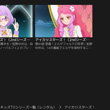
われた『フワフワドリー
張と期待を胸に、船へ乗り込む3人。そん
テージ。怒り心頭のあこ
な彼女達を待っていたのは、思いがけない
にその座を奪い返そう
人物との出逢いで--！【提供：バンダイチ
てる。【提供：バンダイ
ャンネル】
アイカツスターズ！（2ndシーズン） 第059話
アイカツスターズ！（2ndシーズン） 第060話
にも輝きを／虹野ゆめは、自
第60話 密着！エルザフォルテの世界／虹野
リーパルフェ』のプレミ
ゆめは、S4の番組でエルザを取材すること
デザインしようと猛勉強
に。その中で、ヴィーナスアークのオーナ
すぎてなかなか答えに辿
ーとしてのエルザの厳しさを目の当たりに
なゆめにリフレッシュし
する。なぜヴィーナスアークの生徒達は、
倉小春はフィッシング大
こんなにも厳しいエルザに着いていくのだ
が…。【提供：バンダイ
ろう…？エルザへの興味を、ますます隠せ
ないゆめで--。【提供：バンダイチャンネ
ル】
キッズTVシリーズ一覧（レンタル）
アイカツスターズ！（2ndシ