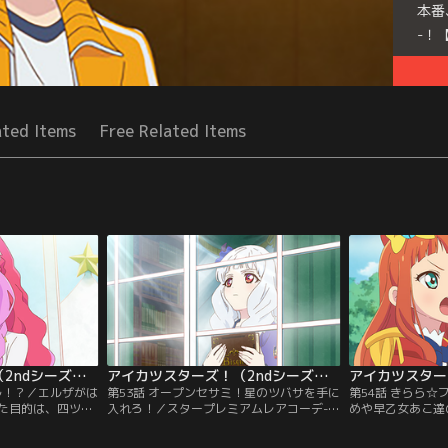
本番
-！
Seri
ated Items
Free Related Items
アイカツスターズ！（2ndシーズン） 第052話
アイカツスターズ！（2ndシーズン） 第053話
ル！？／エルザがは
第53話 オープンセサミ！星のツバサを手に
第54話 きらら
た目的は、四ツ星
入れろ！／スタープレミアムレアコーデ--
めや早乙女あこ達
れること。そし
星のツバサこそ、パーフェクトの証。四ツ
クのアイドル・花
ゆめもまた、エル
星学園・歌組幹部の白銀リリィは、エルザ
く。その内容とは