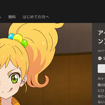
ル
無料
はじめての方へ
ア
ン
2017
Are
第8
にひ
来た
ない