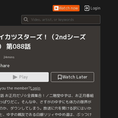
Watch now
Login
イカツスターズ！（2ndシーズ
） 第088話
24
mins
Share
Play
Watch Later
 you the member?
Login
8話 お正月だゾ☆全員集合！／二階堂ゆずは、お正月番組
っぱりだこ。そんな中、さすがのゆずにも体力の限界が
のか、ダウンしてしまう。放送に穴を開ける訳にはいか
と、ゆずの親友である白銀リリィやゆめ達は、ぶっつけ