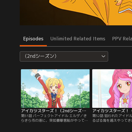
Episodes
Unlimited Related Items
PPV Rel
（2ndシーズン）
アイカツスターズ！（2ndシーズン） 第051話
第51話 パーフェクトアイドル エルザ／き
第52話 狙われたアイド
らきら市の港に、突如豪華客船がやってき
るばる海を越えやってき
た。その船は、アイドルスクール『ヴィー
学園の白鳥ひめを手に入
ナスアーク』。オーナー兼トップアイドル
て、そのひめが見込んだ