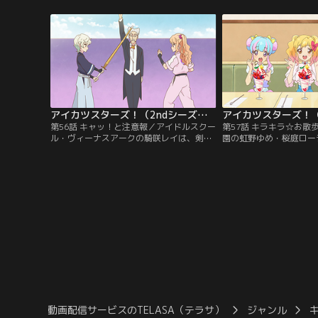
のエルザ フォルテがまとうスタープレミア
ザの目に留まるのだった
ムレアコーデの美しさに、四ツ星学園の虹
は新1年生にアイカツ！
野ゆめは目を奪われて--！【提供：バンダ
為、歌組幹部の桜庭ロー
イチャンネル】
ろうと思いつく。【提供
ネル】
アイカツスターズ！（2ndシーズン） 第056話
第56話 キャッ！と注意報／アイドルスクー
第57話 キラキラ☆お散
ル・ヴィーナスアークの騎咲レイは、剣道
園の虹野ゆめ・桜庭ロー
の達人。「剣道を超える武道は存在しな
アークの花園きららは、
い」と言うレイに、四ツ星学園の香澄真昼
共演することに。ロケ先
は「空手が最高の武道だ」と異論を唱え
は、如月ツバサがプロデ
る。皆がハラハラ見守る中、一歩も譲らな
トが開催される予定だっ
い両者は直接対決することに--！【提供：
緊急事態が発生して--
バンダイチャンネル】
チャンネル】
動画配信サービスのTELASA（テラサ）
ジャンル