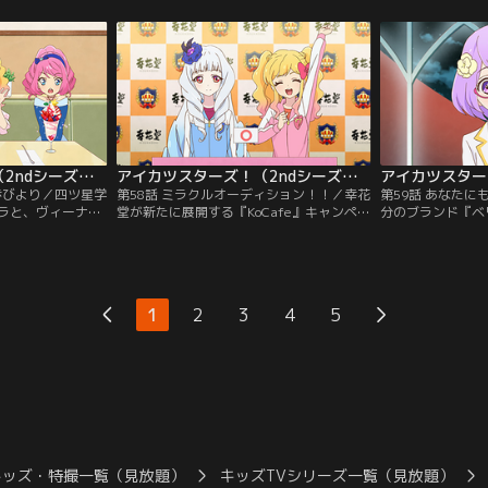
。そんな中、ゆめ
がまとうコーデに魅入られていた。そし
ミューズの座を奪
の楽しさを伝える
て、リリィは決意する。心に決めていたプ
ム』のお披露目ス
ラとステージをや
レミアムレアドレス作りの封印を解き、必
は、ステージの前
：バンダイチャン
ずや星のツバサを手に入れてみせると--！
と、ある作戦を立
【提供：バンダイチャンネル】
チャンネル】
アイカツスターズ！（2ndシーズン） 第057話
アイカツスターズ！（2ndシーズン） 第058話
歩びより／四ツ星学
第58話 ミラクルオーディション！！／幸花
第59話 あなた
ラと、ヴィーナス
堂が新たに展開する『KoCafe』キャンペー
分のブランド『ベ
バラエティ番組で
ンガールオーディションに、ヴィーナスア
アムレアドレスを
のきらきら公園で
ークのエルザ フォルテと花園きららが出場
中。しかし、考え
ュースするイベン
するという。それに対して、四ツ星学園代
り着けない。そん
たのだが、突如、
表として出場するのは虹野ゆめと白銀リリ
てもらおうと、七
！【提供：バンダイ
ィ。いま明かされる、“パーフェクトエル
会を企画するのだ
1
2
3
4
5
ザ”の実力とは--！？【提供：バンダイチャ
チャンネル】
ンネル】
キッズ・特撮一覧（見放題）
キッズTVシリーズ一覧（見放題）