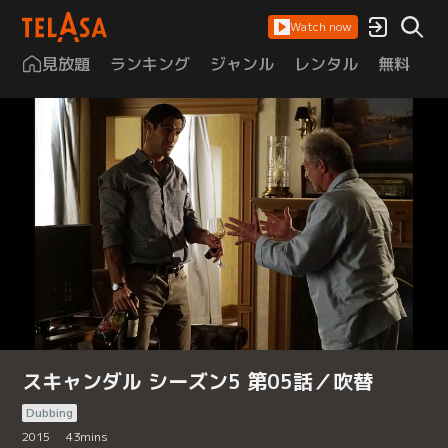
Watch now
見放題
ランキング
ジャンル
レンタル
無料
は
スキャンダル シーズン5 第05話／吹替
Dubbing
2015
43
mins