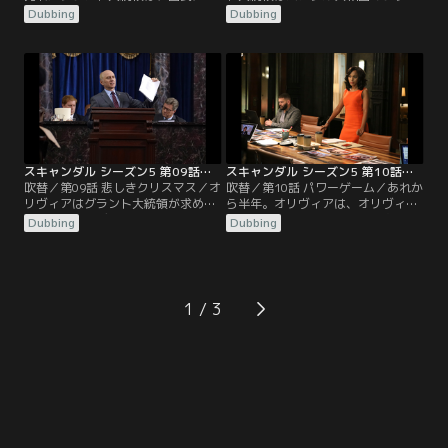
けたスピーチで一連の騒動を謝罪す
大統領をホワイトハウスに迎え、核
Dubbing
Dubbing
る。事務所に戻ったオリヴィアは、
開発合意に向けた最終調整を行なっ
依頼人の若い女性ハンナから2年
ていた。通訳のナヴィドから、亡命
間、大学で師事していたフランク・
を認めてくれたらバンダル共和国の
ホランドに暴行されたと聞かされ驚
秘密の核施設の情報を教えると持ち
く。ホランドはフェミニズムの英雄
掛けられたオリヴィアは、事務所の
とたたえられる国民的作家で、グラ
メンバーにナヴィドが言う場所を確
ント大統領が大統領自由勲章を授与
認させる…。
していた…。
スキャンダル シーズン5 第09話／吹替
スキャンダル シーズン5 第10話／吹替
吹替／第09話 悲しきクリスマス／オ
吹替／第10話 パワーゲーム／あれか
リヴィアはグラント大統領が求める
ら半年。オリヴィアは、オリヴィ
ファーストレディーの役割を受け入
ア・ポープ＆アソシエイツに完全復
Dubbing
Dubbing
れてホワイトハウスでの行事をこな
帰した。ある日、国家安全保障局
しているが、国政に関われずにフラ
（NSA）長官ダイアンが自宅のパソ
ストレーションを募らせていた。そ
コンの中の機密ファイルを盗まれ、
んなとき、メリーが福祉団体への助
事務所に依頼が入る。それはNSAが
成金を守るために無謀な議事妨害を
極秘に行なう各国首脳に対する諜報
1
敢行。オリヴィアは上院議長、副大
プロジェクト「マーキュリー計画」
統領スーザンに応援を頼んでメリー
のファイルで…。
をサポートする…。