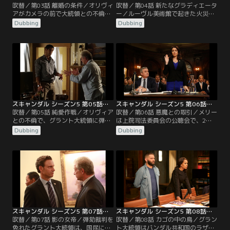
吹替／第03話 離婚の条件／オリヴィ
吹替／第04話 新たなグラディエータ
アがカメラの前で大統領との不倫を
ー／ルーヴル美術館で起きた火災は
認めたのを見てアビーはすぐ、警報
ローワンが「ラザラス・ワン作戦」
Dubbing
Dubbing
が鳴ったと嘘をつき、大統領夫妻の
を始動させたためだと考えるジェイ
インタビューを中断。グラントとメ
クは、チャーリーを連れてパリへ向
リーが不倫疑惑を完全否定した収録
かう。一方、オリヴィアは大統領を
済みの映像も回収しようとする。孤
誘惑した悪女としてマスコミのバッ
立無援となったメリーは、サイラス
シングの的になる。クインから事務
から人生最大の目標に照準を合わせ
所入りを打診されていた以前の依頼
ろと激励され…。
人マーカス・ウォーターは…。
スキャンダル シーズン5 第05話／吹替
スキャンダル シーズン5 第06話／吹替
吹替／第05話 純愛作戦／オリヴィア
吹替／第06話 悪魔との取引／メリー
との不倫で、グラント大統領に弾劾
は上院司法委員会の公聴会で、2年
に値する不正行為があったかどうか
前にホワイトハウスの職員だったジ
Dubbing
Dubbing
調査することを上院司法委員会が決
ニーン・ロックにお金を払ってグラ
議。ホワイトハウスは弁護士の指示
ント大統領の愛人だと嘘をつかせた
であらゆる資料を委員会に送って調
件を追及される。グラントは大統領
査を遅らせようとする。また、グラ
特権を行使して証言を回避。サイラ
ント大統領にダイヤの指輪を贈られ
スは、オリヴィアもグラントと結婚
たことをメリーからメディアにリー
すれば配偶者特権で証言を回避でき
クされたオリヴィアは、庶民派とい
ると進言する…。
うイメージがご破算に…。
スキャンダル シーズン5 第07話／吹替
スキャンダル シーズン5 第08話／吹替
吹替／第07話 影の女帝／弾劾裁判を
吹替／第08話 カゴの中の鳥／グラン
免れたグラント大統領は、国民に向
ト大統領はバンダル共和国のラザニ