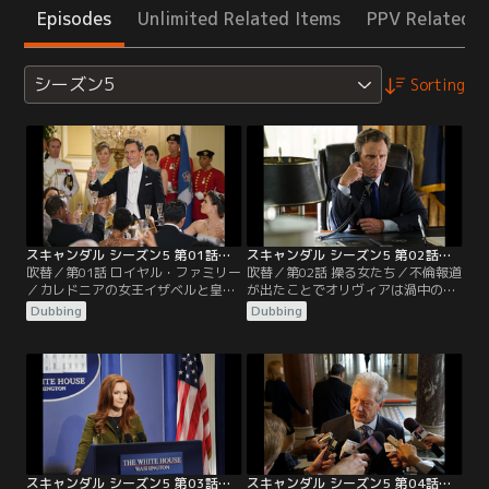
Episodes
Unlimited Related Items
PPV Related I
シーズン5
Sorting
スキャンダル シーズン5 第01話／吹替
スキャンダル シーズン5 第02話／吹替
吹替／第01話 ロイヤル・ファミリー
吹替／第02話 操る女たち／不倫報道
／カレドニアの女王イザベルと皇太
が出たことでオリヴィアは渦中の人
子夫妻を迎えた晩餐会がホワイトハ
となる。これを機に彼女との仲を公
Dubbing
Dubbing
ウスで開かれる。だがその夜、皇太
表しようとするグラントは2人そろ
子妃エミリーが自動車事故で死亡。
っての会見に固執して、記者団の応
女王に雇われたオリヴィアが遺体の
対に追われるアビーを困らせる。騒
写真が出回らないよう画策する中、
動から距離を置きたいオリヴィア
事故現場にいたパパラッチにハッカ
は、新規の依頼を受けてノースカロ
ーが紛れていたことが発覚する。カ
ライナ州へ向かう…。
レドニアに海軍基地を作りたいグラ
ント大統領は…。
スキャンダル シーズン5 第03話／吹替
スキャンダル シーズン5 第04話／吹替