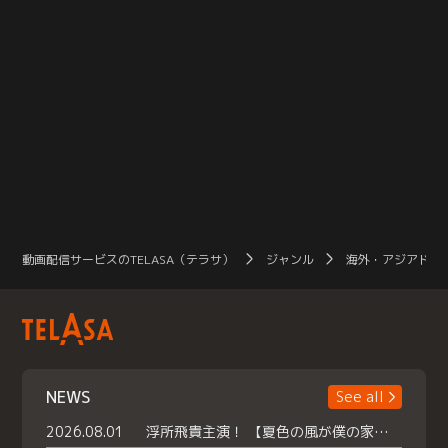
動画配信サービスのTELASA（テラサ）
ジャンル
海外・アジアドラ
NEWS
See all
2026.08.01
浮所飛貴主演！ 【夏色の風が僕の家にやってきた】 本日よりテラサで独占配信スタート！