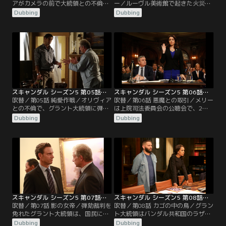
アがカメラの前で大統領との不倫を
ー／ルーヴル美術館で起きた火災は
認めたのを見てアビーはすぐ、警報
ローワンが「ラザラス・ワン作戦」
Dubbing
Dubbing
が鳴ったと嘘をつき、大統領夫妻の
を始動させたためだと考えるジェイ
インタビューを中断。グラントとメ
クは、チャーリーを連れてパリへ向
リーが不倫疑惑を完全否定した収録
かう。一方、オリヴィアは大統領を
済みの映像も回収しようとする。孤
誘惑した悪女としてマスコミのバッ
立無援となったメリーは、サイラス
シングの的になる。クインから事務
から人生最大の目標に照準を合わせ
所入りを打診されていた以前の依頼
ろと激励され…。
人マーカス・ウォーターは…。
スキャンダル シーズン5 第05話／吹替
スキャンダル シーズン5 第06話／吹替
吹替／第05話 純愛作戦／オリヴィア
吹替／第06話 悪魔との取引／メリー
との不倫で、グラント大統領に弾劾
は上院司法委員会の公聴会で、2年
に値する不正行為があったかどうか
前にホワイトハウスの職員だったジ
Dubbing
Dubbing
調査することを上院司法委員会が決
ニーン・ロックにお金を払ってグラ
議。ホワイトハウスは弁護士の指示
ント大統領の愛人だと嘘をつかせた
であらゆる資料を委員会に送って調
件を追及される。グラントは大統領
査を遅らせようとする。また、グラ
特権を行使して証言を回避。サイラ
ント大統領にダイヤの指輪を贈られ
スは、オリヴィアもグラントと結婚
たことをメリーからメディアにリー
すれば配偶者特権で証言を回避でき
クされたオリヴィアは、庶民派とい
ると進言する…。
うイメージがご破算に…。
スキャンダル シーズン5 第07話／吹替
スキャンダル シーズン5 第08話／吹替
吹替／第07話 影の女帝／弾劾裁判を
吹替／第08話 カゴの中の鳥／グラン
免れたグラント大統領は、国民に向
ト大統領はバンダル共和国のラザニ
けたスピーチで一連の騒動を謝罪す
大統領をホワイトハウスに迎え、核
Dubbing
Dubbing