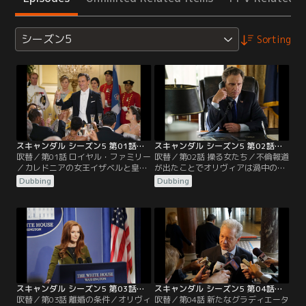
シーズン5
Sorting
スキャンダル シーズン5 第01話／吹替
スキャンダル シーズン5 第02話／吹替
吹替／第01話 ロイヤル・ファミリー
吹替／第02話 操る女たち／不倫報道
／カレドニアの女王イザベルと皇太
が出たことでオリヴィアは渦中の人
子夫妻を迎えた晩餐会がホワイトハ
となる。これを機に彼女との仲を公
Dubbing
Dubbing
ウスで開かれる。だがその夜、皇太
表しようとするグラントは2人そろ
子妃エミリーが自動車事故で死亡。
っての会見に固執して、記者団の応
女王に雇われたオリヴィアが遺体の
対に追われるアビーを困らせる。騒
写真が出回らないよう画策する中、
動から距離を置きたいオリヴィア
事故現場にいたパパラッチにハッカ
は、新規の依頼を受けてノースカロ
ーが紛れていたことが発覚する。カ
ライナ州へ向かう…。
レドニアに海軍基地を作りたいグラ
ント大統領は…。
スキャンダル シーズン5 第03話／吹替
スキャンダル シーズン5 第04話／吹替
吹替／第03話 離婚の条件／オリヴィ
吹替／第04話 新たなグラディエータ