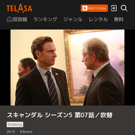
Watch now
見放題
ランキング
ジャンル
レンタル
無料
は
スキャンダル シーズン5 第07話／吹替
Dubbing
2015
43
mins