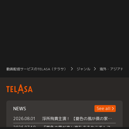
動画配信サービスのTELASA（テラサ）
ジャンル
海外・アジアドラ
NEWS
See all
2026.08.01
浮所飛貴主演！ 【夏色の風が僕の家にやってきた】 本日よりテラサで独占配信スタート！
2026.07.18
『夏色の雲が恋と嵐をまきおこす』スペシャルメイキング 【Part1】2026年７月18日（土）23時30分～配信スタート！話題のシーンの裏側を大公開！豪華キャスト大集合！ 『武宮家 真夏の家族会議』開催！