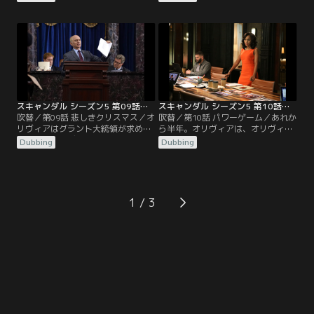
る。事務所に戻ったオリヴィアは、
開発合意に向けた最終調整を行なっ
依頼人の若い女性ハンナから2年
ていた。通訳のナヴィドから、亡命
間、大学で師事していたフランク・
を認めてくれたらバンダル共和国の
ホランドに暴行されたと聞かされ驚
秘密の核施設の情報を教えると持ち
く。ホランドはフェミニズムの英雄
掛けられたオリヴィアは、事務所の
とたたえられる国民的作家で、グラ
メンバーにナヴィドが言う場所を確
ント大統領が大統領自由勲章を授与
認させる…。
していた…。
スキャンダル シーズン5 第09話／吹替
スキャンダル シーズン5 第10話／吹替
吹替／第09話 悲しきクリスマス／オ
吹替／第10話 パワーゲーム／あれか
リヴィアはグラント大統領が求める
ら半年。オリヴィアは、オリヴィ
ファーストレディーの役割を受け入
ア・ポープ＆アソシエイツに完全復
Dubbing
Dubbing
れてホワイトハウスでの行事をこな
帰した。ある日、国家安全保障局
しているが、国政に関われずにフラ
（NSA）長官ダイアンが自宅のパソ
ストレーションを募らせていた。そ
コンの中の機密ファイルを盗まれ、
んなとき、メリーが福祉団体への助
事務所に依頼が入る。それはNSAが
成金を守るために無謀な議事妨害を
極秘に行なう各国首脳に対する諜報
1
敢行。オリヴィアは上院議長、副大
プロジェクト「マーキュリー計画」
統領スーザンに応援を頼んでメリー
のファイルで…。
をサポートする…。