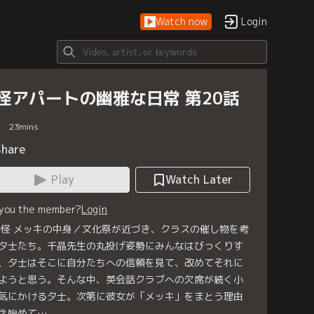
Watch now
Login
怪アパートの幽雅な日常 第20話
23
mins
Share
Play
Watch Later
 you the member?
Login
0怪 メッキの中身／文化祭が近づき、クラスの催し物を考
夕士たち。千晶先生の丸投げ姿勢にみんなはびっくりす
、夕士はそこに自分たちへの信頼を見て、改めてそれに
ようと思う。そんな中、英会話クラブへの欠席が続く小
気にかける夕士。次第に彼女が「メッキ」をまとう理由
え始めて…。