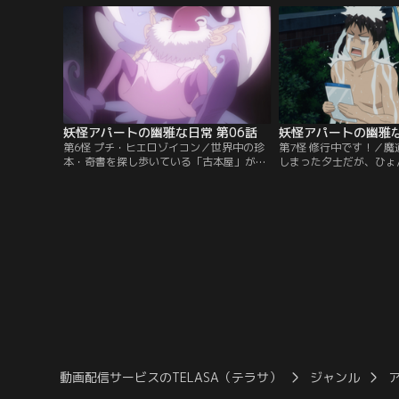
破格物件。そこは妖怪と幽霊と人間が同居
されたのか思わぬ展開に
する「妖怪アパート」だった！
妖怪アパートの幽雅な日常 第06話
妖怪アパートの幽雅な
第6怪 プチ・ヒエロゾイコン／世界中の珍
第7怪 修行中です！／
本・奇書を探し歩いている「古本屋」が久
しまった夕士だが、ひょ
しぶりに寿荘に戻ってきた！飄々としたそ
ことが親友の長谷にバレ
の男が持って帰ってきた本に名前の読めな
パートに住んでいること
いタロットカードの画集があり…。夜、夢
いといけないが…。そん
の中でその本の精霊にご主人様と呼ばれる
業のための霊力特訓まで
夕士。それはなんと「プチ・ヒエロゾイコ
ン」と呼ばれる魔道書だった！
動画配信サービスのTELASA（テラサ）
ジャンル