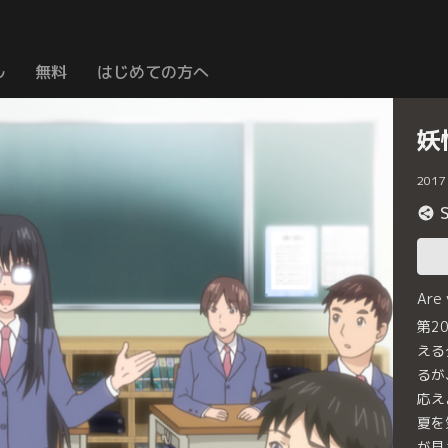
ル
無料
はじめての方へ
妖
2017
Are
第2
える
るが
応え
夏を
が見