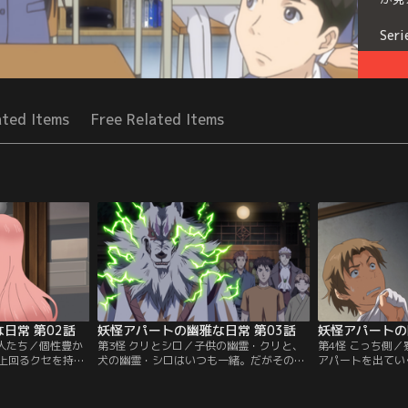
Seri
ated Items
Free Related Items
日常 第02話
妖怪アパートの幽雅な日常 第03話
妖怪アパートの
住人たち／個性豊か
第3怪 クリとシロ／子供の幽霊・クリと、
第4怪 こっち側
上回るクセを持っ
犬の幽霊・シロはいつも一緒。だがその理
アパートを出てい
まれて、夕士の高
由は、クリが死んだ原因にあるよう
面々による賑やか
、同級生・田代の
で……。妖怪アパートに現れたクリの母と
らに心の籠った餞
。アパートに感化
対峙することになった夕士は、自分にはも
ら妖怪アパート。