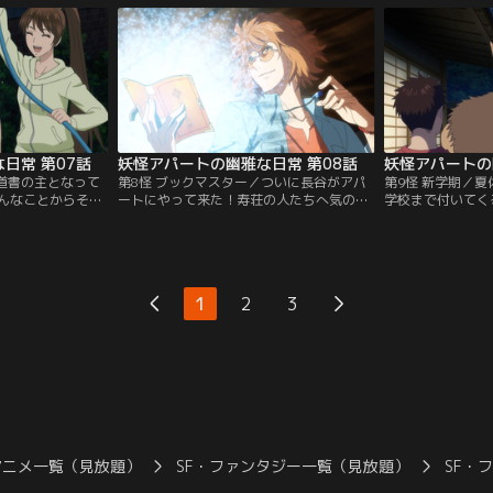
なり…。
ういない子を思う母親の愛情に思いを馳せ
側」の生活が始ま
る……。
日常 第07話
妖怪アパートの幽雅な日常 第08話
妖怪アパートの
魔道書の主となって
第8怪 ブックマスター／ついに長谷がアパ
第9怪 新学期／
んなことからその
ートにやって来た！寿荘の人たちへ気の利
学校まで付いてく
てしまう！妖怪ア
いたプレゼントを持参するが、ここに住む
ないかドキドキし
をついに告白しな
妖怪・幽霊・精霊といった不思議な存在を
他校から赴任して
な中、魔道士の修
受け入れてくれるのか、夕士はドキドキ。
い」感じが妙に引
始めるハメに！
そんな長谷は、子供の幽霊・クリの可愛さ
の世界とは位相を
にメロメロになってしまって--？
十郎と呼ばれる巨
1
2
3
アニメ一覧（見放題）
SF・ファンタジー一覧（見放題）
SF・