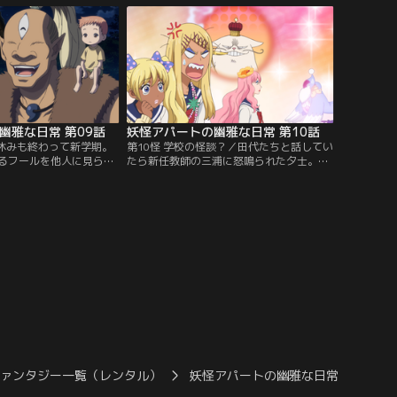
る。
街で再会する。そして確執を抱えていた従
姉妹・恵理子とも再会するが……。
幽雅な日常 第09話
妖怪アパートの幽雅な日常 第10話
夏休みも終わって新学期。
第10怪 学校の怪談？／田代たちと話してい
るフールを他人に見られ
たら新任教師の三浦に怒鳴られた夕士。納
ながら登校する夕士は、
得いかない気持ちだったが、その時に話し
きた教師・三浦の「仄暗
ていた学校の怪談が気になり、調査に乗り
っかかる。そんな折、こ
出す。ノルン3姉妹を呼び怪談について占
異にする隠れ里から、又
ってみると、なにやらドロドロした物を感
人がやってきた！
じるという。そして夕士は田代と演劇部の
物置で「女を呪う言葉」の落書きを見つけ
てしまい……。
ファンタジー一覧（レンタル）
妖怪アパートの幽雅な日常
妖怪