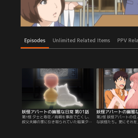
Episodes
Unlimited Related Items
PPV Rel
妖怪アパートの幽雅な日常 第01話
妖怪アパートの幽雅な
第1怪 夕士と寿荘／両親を事故で亡くし、
第2怪 妖怪アパートの
叔父夫婦の家に引き取られていた稲葉夕
な妖怪たち。更にそれを
士。高校からは寮に入り自立して…と思っ
た人間の入居者たちに囲
た矢先、寮が火事で焼けてしまう。なんと
校生活が始まる。ある日
か探し出したアパートは、家賃2万5千円の
事故現場に遭遇した夕士