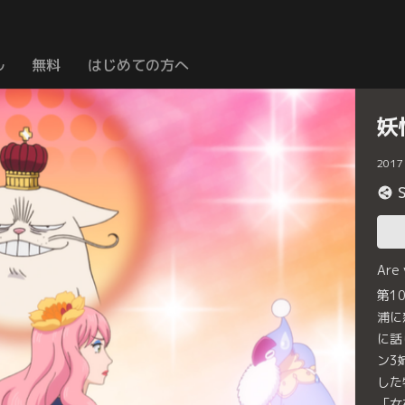
ル
無料
はじめての方へ
妖
2017
Are
第1
浦に
に話
ン3
した
「女