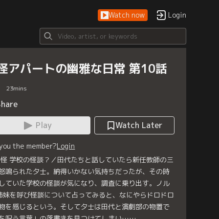
Watch now
Login
怪アパートの幽雅な日常 第10話
23
mins
Share
Play
Watch Later
 you the member?
Login
0怪 学校の怪談？／田代たちと話していたら新任教師の三
怒鳴られた夕士。納得いかない気持ちだったが、その時
していた学校の怪談が気になり、調査に乗り出す。ノル
姉妹を呼び怪談について占ってみると、なにやらドロドロ
物を感じるという。そして夕士は田代と演劇部の物置で
を呪う言葉」の落書きを見つけてしまい……。