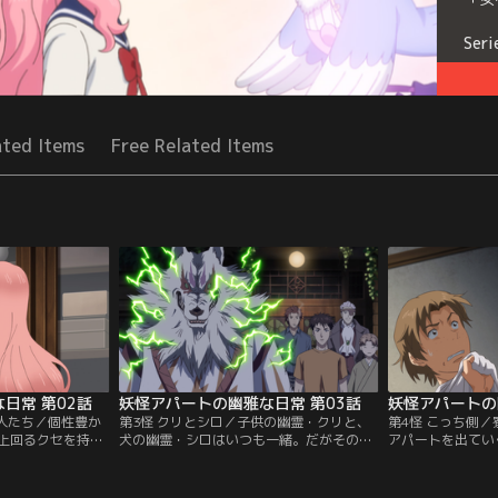
Seri
ated Items
Free Related Items
日常 第02話
妖怪アパートの幽雅な日常 第03話
妖怪アパートの
住人たち／個性豊か
第3怪 クリとシロ／子供の幽霊・クリと、
第4怪 こっち側
上回るクセを持っ
犬の幽霊・シロはいつも一緒。だがその理
アパートを出てい
まれて、夕士の高
由は、クリが死んだ原因にあるよう
面々による賑やか
、同級生・田代の
で……。妖怪アパートに現れたクリの母と
らに心の籠った餞
。アパートに感化
対峙することになった夕士は、自分にはも
ら妖怪アパート。