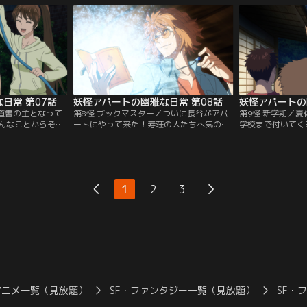
なり…。
ういない子を思う母親の愛情に思いを馳せ
側」の生活が始ま
る……。
日常 第07話
妖怪アパートの幽雅な日常 第08話
妖怪アパートの
魔道書の主となって
第8怪 ブックマスター／ついに長谷がアパ
第9怪 新学期／
んなことからその
ートにやって来た！寿荘の人たちへ気の利
学校まで付いてく
てしまう！妖怪ア
いたプレゼントを持参するが、ここに住む
ないかドキドキし
をついに告白しな
妖怪・幽霊・精霊といった不思議な存在を
他校から赴任して
な中、魔道士の修
受け入れてくれるのか、夕士はドキドキ。
い」感じが妙に引
始めるハメに！
そんな長谷は、子供の幽霊・クリの可愛さ
の世界とは位相を
にメロメロになってしまって--？
十郎と呼ばれる巨
1
2
3
アニメ一覧（見放題）
SF・ファンタジー一覧（見放題）
SF・