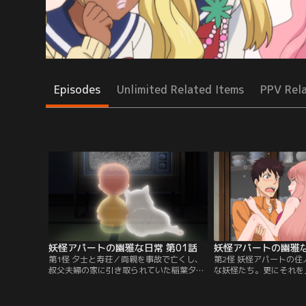
Episodes
Unlimited Related Items
PPV Rel
妖怪アパートの幽雅な日常 第01話
妖怪アパートの幽雅な
第1怪 夕士と寿荘／両親を事故で亡くし、
第2怪 妖怪アパートの
叔父夫婦の家に引き取られていた稲葉夕
な妖怪たち。更にそれを
士。高校からは寮に入り自立して…と思っ
た人間の入居者たちに囲
た矢先、寮が火事で焼けてしまう。なんと
校生活が始まる。ある日
か探し出したアパートは、家賃2万5千円の
事故現場に遭遇した夕士