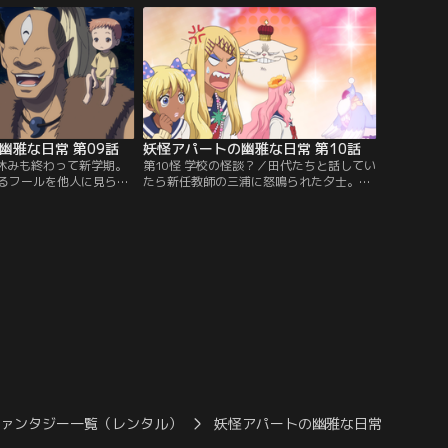
る。
街で再会する。そして確執を抱えていた従
姉妹・恵理子とも再会するが……。
幽雅な日常 第09話
妖怪アパートの幽雅な日常 第10話
夏休みも終わって新学期。
第10怪 学校の怪談？／田代たちと話してい
るフールを他人に見られ
たら新任教師の三浦に怒鳴られた夕士。納
ながら登校する夕士は、
得いかない気持ちだったが、その時に話し
きた教師・三浦の「仄暗
ていた学校の怪談が気になり、調査に乗り
っかかる。そんな折、こ
出す。ノルン3姉妹を呼び怪談について占
異にする隠れ里から、又
ってみると、なにやらドロドロした物を感
人がやってきた！
じるという。そして夕士は田代と演劇部の
物置で「女を呪う言葉」の落書きを見つけ
てしまい……。
ファンタジー一覧（レンタル）
妖怪アパートの幽雅な日常
妖怪