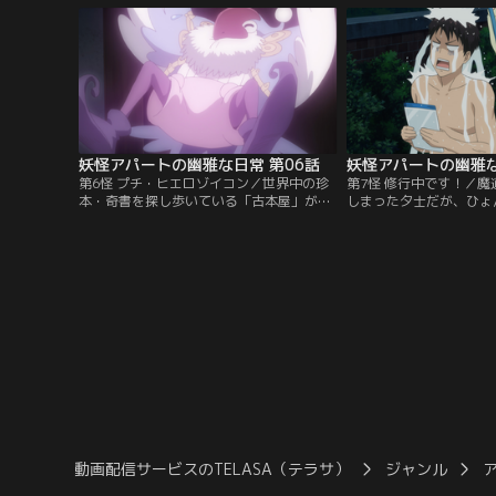
破格物件。そこは妖怪と幽霊と人間が同居
されたのか思わぬ展開に
する「妖怪アパート」だった！
妖怪アパートの幽雅な日常 第06話
妖怪アパートの幽雅な
第6怪 プチ・ヒエロゾイコン／世界中の珍
第7怪 修行中です！／
本・奇書を探し歩いている「古本屋」が久
しまった夕士だが、ひょ
しぶりに寿荘に戻ってきた！飄々としたそ
ことが親友の長谷にバレ
の男が持って帰ってきた本に名前の読めな
パートに住んでいること
いタロットカードの画集があり…。夜、夢
いといけないが…。そん
の中でその本の精霊にご主人様と呼ばれる
業のための霊力特訓まで
夕士。それはなんと「プチ・ヒエロゾイコ
ン」と呼ばれる魔道書だった！
動画配信サービスのTELASA（テラサ）
ジャンル