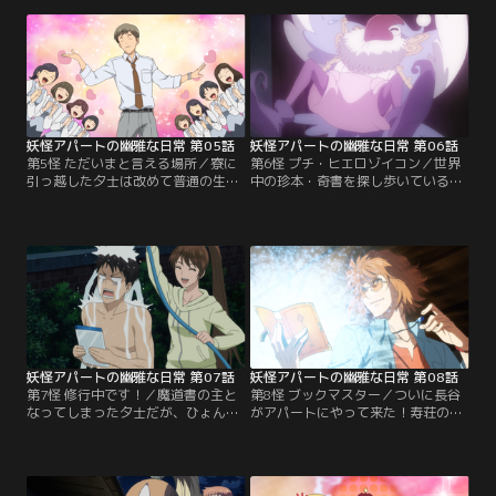
トに現れたクリの母と対峙すること
った餞別を貰う夕士。さようなら妖
になった夕士は、自分にはもういな
怪アパート。かくして夕士の「こっ
い子を思う母親の愛情に思いを馳せ
ち側」の生活が始まる。
る……。
妖怪アパートの幽雅な日常 第05話
妖怪アパートの幽雅な日常 第06話
第5怪 ただいまと言える場所／寮に
第6怪 プチ・ヒエロゾイコン／世界
引っ越した夕士は改めて普通の生活
中の珍本・奇書を探し歩いている
に戸惑ったり、寮での人間関係にギ
「古本屋」が久しぶりに寿荘に戻っ
クシャクしたりして思い悩む。そん
てきた！飄々としたその男が持って
な折、人間社会でサラリーマンとし
帰ってきた本に名前の読めないタロ
て働いている幽霊・佐藤さんと街で
ットカードの画集があり…。夜、夢
再会する。そして確執を抱えていた
の中でその本の精霊にご主人様と呼
従姉妹・恵理子とも再会する
ばれる夕士。それはなんと「プチ・
が……。
ヒエロゾイコン」と呼ばれる魔道書
だった！
妖怪アパートの幽雅な日常 第07話
妖怪アパートの幽雅な日常 第08話
第7怪 修行中です！／魔道書の主と
第8怪 ブックマスター／ついに長谷
なってしまった夕士だが、ひょんな
がアパートにやって来た！寿荘の人
ことからそのことが親友の長谷にバ
たちへ気の利いたプレゼントを持参
レてしまう！妖怪アパートに住んで
するが、ここに住む妖怪・幽霊・精
いることをついに告白しないといけ
霊といった不思議な存在を受け入れ
ないが…。そんな中、魔道士の修業
てくれるのか、夕士はドキドキ。そ