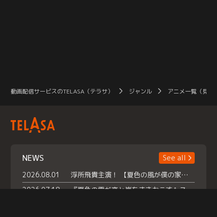
動画配信サービスのTELASA（テラサ）
ジャンル
アニメ一覧（見放
NEWS
See all
2026.08.01
浮所飛貴主演！ 【夏色の風が僕の家にやってきた】 本日よりテラサで独占配信スタート！
2026.07.18
『夏色の雲が恋と嵐をまきおこす』スペシャルメイキング 【Part1】2026年７月18日（土）23時30分～配信スタート！話題のシーンの裏側を大公開！豪華キャスト大集合！ 『武宮家 真夏の家族会議』開催！
2026.07.15
救命医・遥（今田）の《心揺さぶる過去》や、 麻酔科医・権野（船越英一郎）の《謎多きプライベート》など… 《知られざるエピソード》を独占配信！