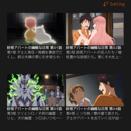
Sorting
妖怪アパートの幽雅な日常 第01話
妖怪アパートの幽雅な日常 第02話
第1怪 夕士と寿荘／両親を事故で亡
第2怪 妖怪アパートの住人たち／個
くし、叔父夫婦の家に引き取られて
性豊かな妖怪たち。更にそれを上回
いた稲葉夕士。高校からは寮に入り
るクセを持った人間の入居者たちに
自立して…と思った矢先、寮が火事
囲まれて、夕士の高校生活が始ま
で焼けてしまう。なんとか探し出し
る。ある日、同級生・田代の事故現
たアパートは、家賃2万5千円の破格
場に遭遇した夕士。アパートに感化
物件。そこは妖怪と幽霊と人間が同
されたのか思わぬ展開になり…。
居する「妖怪アパート」だった！
妖怪アパートの幽雅な日常 第03話
妖怪アパートの幽雅な日常 第04話
第3怪 クリとシロ／子供の幽霊・ク
第4怪 こっち側／寮が建て直され、
リと、犬の幽霊・シロはいつも一
夕士がアパートを出ていく日が迫
緒。だがその理由は、クリが死んだ
る。アパートの面々による賑やか
原因にあるようで……。妖怪アパー
で、心温まる送別会。さらに心の籠