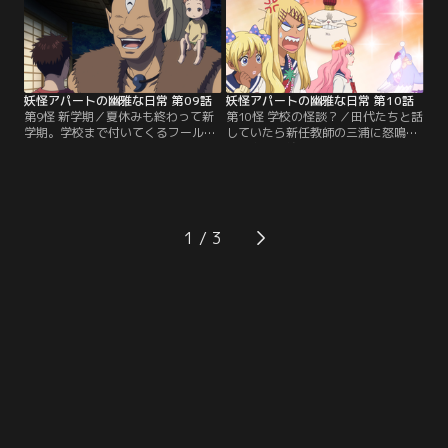
のための霊力特訓まで始めるハメ
んな長谷は、子供の幽霊・クリの可
に！
愛さにメロメロになってしまって-
-？
妖怪アパートの幽雅な日常 第09話
妖怪アパートの幽雅な日常 第10話
第9怪 新学期／夏休みも終わって新
第10怪 学校の怪談？／田代たちと話
学期。学校まで付いてくるフールを
していたら新任教師の三浦に怒鳴ら
他人に見られないかドキドキしなが
れた夕士。納得いかない気持ちだっ
ら登校する夕士は、他校から赴任し
たが、その時に話していた学校の怪
てきた教師・三浦の「仄暗い」感じ
談が気になり、調査に乗り出す。ノ
が妙に引っかかる。そんな折、この
ルン3姉妹を呼び怪談について占っ
世界とは位相を異にする隠れ里か
てみると、なにやらドロドロした物
ら、又十郎と呼ばれる巨人がやって
を感じるという。そして夕士は田代
1
きた！
と演劇部の物置で「女を呪う言葉」
の落書きを見つけてしまい……。