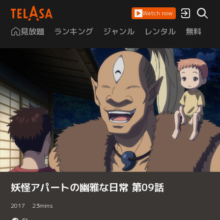
Watch now
見放題
ランキング
ジャンル
レンタル
無料
は
妖怪アパートの幽雅な日常 第09話
2017
23
mins