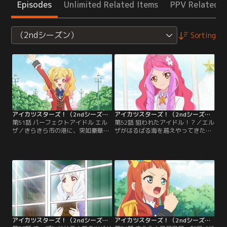
Episodes
Unlimited Related Items
PPV Related I
（2ndシーズン）
Sorting
アイカツスターズ！（2ndシーズン） 第051話
アイカツスターズ！（2ndシーズン） 第052話
第51話 パーフェクトアイドル エル
第52話 狙われたアイドル！？／エル
ザ／きらきら市の港に、突如豪華客
ザがはるばる海を越えやってきた目
船がやってきた。その船は、アイド
的は、四ツ星学園の白鳥ひめを手に
ルスクール『ヴィーナスアーク』。
入れること。そして、そのひめが見
オーナー兼トップアイドルのエルザ
込んだゆめもまた、エルザの目に留
フォルテがまとうスタープレミアム
まるのだった。そんな中、ゆめは新
レアコーデの美しさに、四ツ星学園
1年生にアイカツ！の楽しさを伝え
の虹野ゆめは目を奪われて--！【提
る為、歌組幹部の桜庭ローラとステ
供：バンダイチャンネル】
ージをやろうと思いつく。【提供：
バンダイチャンネル】
アイカツスターズ！（2ndシーズン） 第053話
アイカツスターズ！（2ndシーズン） 第054話