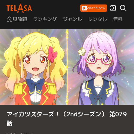
Watch now
見放題
ランキング
ジャンル
レンタル
無料
は
アイカツスターズ！（2ndシーズン） 第079
話