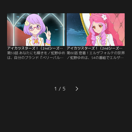
と、ヴィーナスアークの花園きらら
『KoCafe』キャンペーンガールオー
は、バラエティ番組で共演すること
ディションに、ヴィーナスアークの
に。ロケ先のきらきら公園では、如
エルザ フォルテと花園きららが出場
月ツバサがプロデュースするイベン
するという。それに対して、四ツ星
トが開催される予定だったのだが、
学園代表として出場するのは虹野ゆ
突如、緊急事態が発生して--！【提
めと白銀リリィ。いま明かされ
供：バンダイチャンネル】
る、“パーフェクトエルザ”の実力と
は--！？【提供：バンダイチャンネ
ル】
アイカツスターズ！（2ndシーズン） 第059話
アイカツスターズ！（2ndシーズン） 第060話
第59話 あなたにも輝きを／虹野ゆめ
第60話 密着！エルザフォルテの世界
は、自分のブランド『ベリーパルフ
／虹野ゆめは、S4の番組でエルザを
ェ』のプレミアムレアドレスをデザ
取材することに。その中で、ヴィー
インしようと猛勉強中。しかし、考
ナスアークのオーナーとしてのエル
えすぎてなかなか答えに辿り着けな
ザの厳しさを目の当たりにする。な
い。そんなゆめにリフレッシュして
ぜヴィーナスアークの生徒達は、こ
もらおうと、七倉小春はフィッシン
んなにも厳しいエルザに着いていく
グ大会を企画するのだが…。【提
のだろう…？エルザへの興味を、ま
1
供：バンダイチャンネル】
すます隠せないゆめで--。【提供：
バンダイチャンネル】