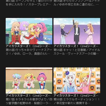
第53話 オープンセサミ！星のツバサ
第54話 きらら☆フワフワーなアイド
を手に入れろ！／スタープレミアム
ル／ゆめや早乙女あこ達の元に、ヴ
レアコーデ--星のツバサこそ、パー
ィーナスアークのアイドル・花園き
フェクトの証。四ツ星学園・歌組幹
ららから招待状が届く。その内容と
部の白銀リリィは、エルザがまとう
はなんと、あこがきららにミューズ
コーデに魅入られていた。そして、
の座を奪われた『フワフワドリー
リリィは決意する。心に決めていた
ム』のお披露目ステージ。怒り心頭
プレミアムレアドレス作りの封印を
のあこは、ステージの前にその座を
解き、必ずや星のツバサを手に入れ
奪い返そうと、ある作戦を立てる。
てみせると--！【提供：バンダイチ
【提供：バンダイチャンネル】
ャンネル】
アイカツスターズ！（2ndシーズン） 第055話
アイカツスターズ！（2ndシーズン） 第056話
第55話 行っちゃお☆ヴィーナスアー
第56話 キャッ！と注意報／アイドル
ク！／ゆめ、ローラ、真昼の3人
スクール・ヴィーナスアークの騎咲
は、スタープレミアムレアコーデに
レイは、剣道の達人。「剣道を超え
ついて学ぶため、ヴィーナスアーク
る武道は存在しない」と言うレイ
へ留学することになった。緊張と期
に、四ツ星学園の香澄真昼は「空手
待を胸に、船へ乗り込む3人。そん
が最高の武道だ」と異論を唱える。
な彼女達を待っていたのは、思いが
皆がハラハラ見守る中、一歩も譲ら
けない人物との出逢いで--！【提
ない両者は直接対決することに--！
供：バンダイチャンネル】
【提供：バンダイチャンネル】
アイカツスターズ！（2ndシーズン） 第057話
アイカツスターズ！（2ndシーズン） 第058話
第57話 キラキラ☆お散歩びより／四
第58話 ミラクルオーディション！！
ツ星学園の虹野ゆめ・桜庭ローラ
／幸花堂が新たに展開する