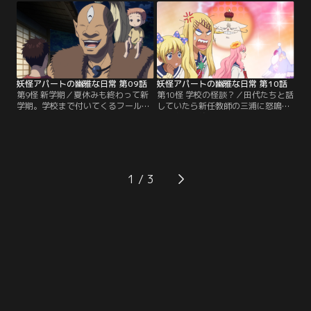
ないが…。そんな中、魔道士の修業
てくれるのか、夕士はドキドキ。そ
のための霊力特訓まで始めるハメ
んな長谷は、子供の幽霊・クリの可
に！
愛さにメロメロになってしまって-
-？
妖怪アパートの幽雅な日常 第09話
妖怪アパートの幽雅な日常 第10話
第9怪 新学期／夏休みも終わって新
第10怪 学校の怪談？／田代たちと話
学期。学校まで付いてくるフールを
していたら新任教師の三浦に怒鳴ら
他人に見られないかドキドキしなが
れた夕士。納得いかない気持ちだっ
ら登校する夕士は、他校から赴任し
たが、その時に話していた学校の怪
てきた教師・三浦の「仄暗い」感じ
談が気になり、調査に乗り出す。ノ
が妙に引っかかる。そんな折、この
ルン3姉妹を呼び怪談について占っ
世界とは位相を異にする隠れ里か
てみると、なにやらドロドロした物
ら、又十郎と呼ばれる巨人がやって
を感じるという。そして夕士は田代
1
きた！
と演劇部の物置で「女を呪う言葉」
の落書きを見つけてしまい……。