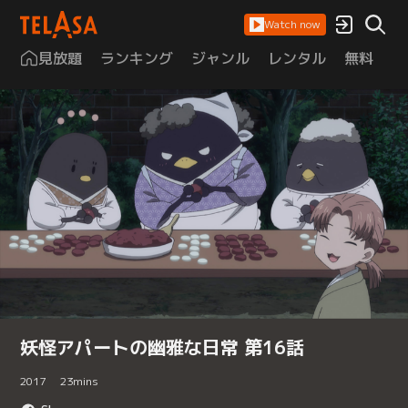
Watch now
見放題
ランキング
ジャンル
レンタル
無料
は
妖怪アパートの幽雅な日常 第16話
2017
23
mins