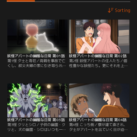
Sorting
妖怪アパートの幽雅な日常 第01話
妖怪アパートの幽雅な日常 第02話
第1怪 夕士と寿荘／両親を事故で亡
第2怪 妖怪アパートの住人たち／個
くし、叔父夫婦の家に引き取られて
性豊かな妖怪たち。更にそれを上回
いた稲葉夕士。高校からは寮に入り
るクセを持った人間の入居者たちに
自立して…と思った矢先、寮が火事
囲まれて、夕士の高校生活が始ま
で焼けてしまう。なんとか探し出し
る。ある日、同級生・田代の事故現
たアパートは、家賃2万5千円の破格
場に遭遇した夕士。アパートに感化
物件。そこは妖怪と幽霊と人間が同
されたのか思わぬ展開になり…。
居する「妖怪アパート」だった！
妖怪アパートの幽雅な日常 第03話
妖怪アパートの幽雅な日常 第04話
第3怪 クリとシロ／子供の幽霊・ク
第4怪 こっち側／寮が建て直され、
リと、犬の幽霊・シロはいつも一
夕士がアパートを出ていく日が迫
緒。だがその理由は、クリが死んだ
る。アパートの面々による賑やか