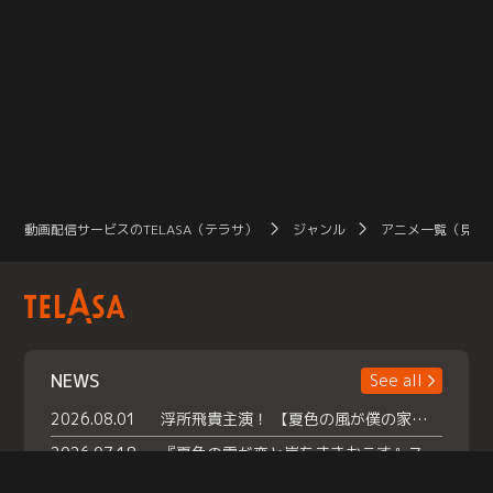
動画配信サービスのTELASA（テラサ）
ジャンル
アニメ一覧（見放
NEWS
See all
2026.08.01
浮所飛貴主演！ 【夏色の風が僕の家にやってきた】 本日よりテラサで独占配信スタート！
2026.07.18
『夏色の雲が恋と嵐をまきおこす』スペシャルメイキング 【Part1】2026年７月18日（土）23時30分～配信スタート！話題のシーンの裏側を大公開！豪華キャスト大集合！ 『武宮家 真夏の家族会議』開催！
2026.07.15
救命医・遥（今田）の《心揺さぶる過去》や、 麻酔科医・権野（船越英一郎）の《謎多きプライベート》など… 《知られざるエピソード》を独占配信！