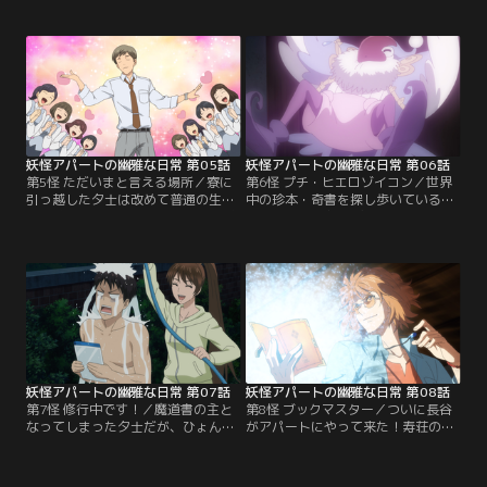
原因にあるようで……。妖怪アパー
で、心温まる送別会。さらに心の籠
トに現れたクリの母と対峙すること
った餞別を貰う夕士。さようなら妖
になった夕士は、自分にはもういな
怪アパート。かくして夕士の「こっ
い子を思う母親の愛情に思いを馳せ
ち側」の生活が始まる。
る……。
妖怪アパートの幽雅な日常 第05話
妖怪アパートの幽雅な日常 第06話
第5怪 ただいまと言える場所／寮に
第6怪 プチ・ヒエロゾイコン／世界
引っ越した夕士は改めて普通の生活
中の珍本・奇書を探し歩いている
に戸惑ったり、寮での人間関係にギ
「古本屋」が久しぶりに寿荘に戻っ
クシャクしたりして思い悩む。そん
てきた！飄々としたその男が持って
な折、人間社会でサラリーマンとし
帰ってきた本に名前の読めないタロ
て働いている幽霊・佐藤さんと街で
ットカードの画集があり…。夜、夢
再会する。そして確執を抱えていた
の中でその本の精霊にご主人様と呼
従姉妹・恵理子とも再会する
ばれる夕士。それはなんと「プチ・
が……。
ヒエロゾイコン」と呼ばれる魔道書
だった！
妖怪アパートの幽雅な日常 第07話
妖怪アパートの幽雅な日常 第08話
第7怪 修行中です！／魔道書の主と
第8怪 ブックマスター／ついに長谷
なってしまった夕士だが、ひょんな
がアパートにやって来た！寿荘の人
ことからそのことが親友の長谷にバ
たちへ気の利いたプレゼントを持参
レてしまう！妖怪アパートに住んで
するが、ここに住む妖怪・幽霊・精
いることをついに告白しないといけ
霊といった不思議な存在を受け入れ