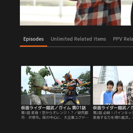
Episodes
Unlimited Related Items
PPV Rel
仮面ライダー鎧武／ガイム 第01話
仮面ライダー鎧武／ガ
第1話 変身！空からオレンジ！？／研究都
第2話 必殺！パインキ
市・沢芽市。街の中心に、大企業ユグドラ
変身する力を得た紘汰。
シルコーポレーションのタワーが、そびえ
に使う？いろいろ試して
立つ。街の若者たちは、ダンスチームを結
そんな中、ダンスステー
成し、ステージでパフォーマンスを競い合
はヒートアップ。駆紋戒