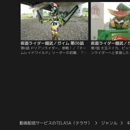
っていた。葛葉紘汰は、姉と二人暮らし。
ロンが今、一番の勢いだ
ダンスチーム鎧武に所属していたが、遊び
を持つ戒斗は、チーム鎧
は卒業し、大人にならなきゃいけない、と
り込んできて…。
決め、チームを抜ける。
仮面ライダー鎧武／ガイム 第06話
仮面ライダー鎧武／ガ
第6話 ドリアンライダー、参戦！／「チー
第7話 大玉スイカ、ビ
ムレイドワイルド」リーダーの初瀬、「チ
ンライダーへと変身した
ームインヴィット」リーダー城乃内までも
エ凰蓮・ピエール・アル
がアーマードライダーに変身！黒影（マツ
プロフェッショナルであ
ボックリ）と、グリドン（ドングリ）がラ
ライダーズたちのチーム
イダーバトルに乱入する。ライダー戦国時
いお遊び、本物の戦いを
代。混戦する戦いの行方は？そんな中、最
てきたのだ。一方的な戦
後の一つとなった戦極ドライバーの行く先
して我慢できない紘汰。
を、錠前ディーラーシドは決めかねてい
ろに光実から手渡された
た。
動画配信サービスのTELASA（テラサ）
ジャンル