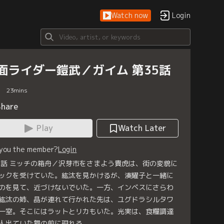
Watch now
Login
面ライダー鎧武／ガイム 第35話
23
mins
Share
Play
Watch Later
 you the member?
Login
5話 ミッチの箱舟／沢芽市をさまよう貴虎は、街の変貌に
ックを受けていた。紘汰を見かけるが、湊耀子と一緒に
のを見て、近づけないでいた。一方、インベスにさらわ
紘汰の姉、晶が連れて行かれた先は、ユグドラシルタワ
一室。そこにはラットとリカもいた。光実は、食糧調達
人出ていた舞の前に現れる。