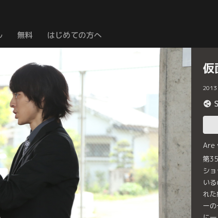
ル
無料
はじめての方へ
仮
2013
Are
第3
ショ
いる
れた
ーの
に一