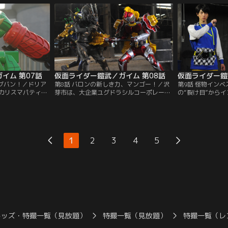
。「強さ」に哲学
も、ライダーに変身して華麗に勝利をおさ
ダー裕也を探し始
武のガレージに乗
める。すっかり人気のアーマードライダー
マードライダーが
鎧武。一方で、錠前ディーラーのシドは、
ライバルチームの戒斗に近づき……。
イム 第07話
仮面ライダー鎧武／ガイム 第08話
仮面ライダー鎧
ッグバン！／ドリア
第8話 バロンの新しき力、マンゴー！／沢
第9話 怪物イン
カリスマパティシ
芽市は、大企業ユグドラシルコーポレーシ
の“裂け目”から
フォンゾ。戦闘の
ョンの開発によって発展した地方都市。こ
来て、人を襲って
る凰蓮は、ビート
の街で育った戒斗は、ユグドラシルに対
んな不安を口にし
争いは、くだらな
し、複雑な思いがあった。同じくこの街で
ンベスの仕業？と
教える、と参入し
育った舞。舞は、空間の「裂け目」を発見
る。そんな頃、フ
いを目の当たりに
し、再び謎の森へと迷い込んでしまう。イ
がコウモリインベ
1
2
3
4
5
戦おうとしたとこ
ンベスに襲われた舞を助けたのはバロン。
実は、チーム鎧武
錠前は……。
前回のブラーボとの戦いで…。
ベス探しを始める
キッズ・特撮一覧（見放題）
特撮一覧（見放題）
特撮一覧（レ