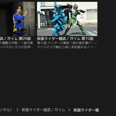
めた紘汰だが、別のアー
意の変身をする。アーマードライダー龍玄
現れて……。
となって、「チームインヴィット」が仕掛
けてきたインベスを倒すのだった。
武／ガイム 第09話
仮面ライダー鎧武／ガイム 第10話
ベス捕獲大作戦！／謎の森
第10話 ライダー大集結！森の謎を暴け！／
インベスがこちらの世界に
クリスマスで賑わう街に突如現れるインベ
いるのではないか…。そ
ス。“裂け目”があちこちに発生し始めてい
た光実。ネットでは、イ
た。鎧武となって倒すも、このままではキ
思われる怪事件が見つか
リがない、と焦る紘汰。謎の森で、防護服
ルーツパーラー店長 阪東
で作業していた人々に聞けば何かわかるか
スに襲われた。紘汰、光
もしれない。だが、白いライダーのことを
のメンバーとともにイン
思うと、無策で飛び込むわけにはいかな
。
い…。
ンタル）
仮面ライダー鎧武／ガイム
仮面ライダー鎧武／ガイム