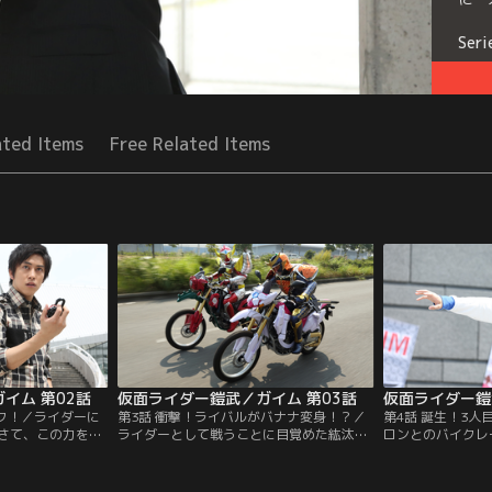
Seri
ated Items
Free Related Items
イム 第02話
仮面ライダー鎧武／ガイム 第03話
仮面ライダー鎧
ック！／ライダーに
第3話 衝撃！ライバルがバナナ変身！？／
第4話 誕生！3
さて、この力を何
ライダーとして戦うことに目覚めた紘汰
ロンとのバイクレ
みるものの……。
は、チーム鎧武のパーカーを引っ張り出し
い込んだ紘汰。一
ジをめぐるバトル
てきて、ビートライダーズに復帰してい
不思議な果実がロ
斗率いるチームバ
た。インベスゲームを挑んでくるチームに
と知り、一人でつ