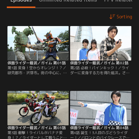
Sorting
仮面ライダー鎧武／ガイム 第01話
仮面ライダー鎧武／ガイム 第02話
第1話 変身！空からオレンジ！？／
第2話 必殺！パインキック！／ライ
研究都市・沢芽市。街の中心に、大
ダーに変身する力を得た紘汰。さ
企業ユグドラシルコーポレーション
て、この力を何に使う？いろいろ試
のタワーが、そびえ立つ。街の若者
してみるものの……。そんな中、ダ
たちは、ダンスチームを結成し、ス
ンスステージをめぐるバトルはヒー
テージでパフォーマンスを競い合っ
トアップ。駆紋戒斗率いるチームバ
ていた。葛葉紘汰は、姉と二人暮ら
ロンが今、一番の勢いだ。「強さ」
し。ダンスチーム鎧武に所属してい
に哲学を持つ戒斗は、チーム鎧武の
たが、遊びは卒業し、大人にならな
ガレージに乗り込んできて…。
きゃいけない、と決め、チームを抜
ける。
仮面ライダー鎧武／ガイム 第03話
仮面ライダー鎧武／ガイム 第04話
第3話 衝撃！ライバルがバナナ変
第4話 誕生！3人目のぶどうライダ
身！？／ライダーとして戦うことに
ー！／バロンとのバイクレースで、