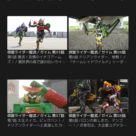
目覚めた紘汰は、チーム鎧武のパー
再び謎の森へ迷い込んだ紘汰。一緒
カーを引っ張り出してきて、ビート
に飛び込んだ戒斗は、不思議な果実
ライダーズに復帰していた。インベ
がロックシードに形を変えると知
スゲームを挑んでくるチームにも、
り、一人でつき進む。行方不明のリ
ライダーに変身して華麗に勝利をお
ーダー裕也を探し始めた紘汰だが、
さめる。すっかり人気のアーマード
別のアーマードライダーが現れ
ライダー鎧武。一方で、錠前ディー
て……。
ラーのシドは、ライバルチームの戒
斗に近づき……。
仮面ライダー鎧武／ガイム 第05話
仮面ライダー鎧武／ガイム 第06話
第5話 復活！友情のイチゴアーム
第6話 ドリアンライダー、参戦！／
ズ！／異世界の森で謎の白いライダ
「チームレイドワイルド」リーダー
ーに襲われた紘汰。あのベルトは気
の初瀬、「チームインヴィット」リ
安く扱ってはいけない力、と思い知
ーダー城乃内までもがアーマードラ
った紘汰は、変身できなくなってし
イダーに変身！黒影（マツボック
まう。そんな紘汰を見て、光実は決
リ）と、グリドン（ドングリ）がラ
意の変身をする。アーマードライダ
イダーバトルに乱入する。ライダー
ー龍玄となって、「チームインヴィ
戦国時代。混戦する戦いの行方は？
ット」が仕掛けてきたインベスを倒
そんな中、最後の一つとなった戦極
すのだった。
ドライバーの行く先を、錠前ディー
ラーシドは決めかねていた。
仮面ライダー鎧武／ガイム 第07話
仮面ライダー鎧武／ガイム 第08話
第7話 大玉スイカ、ビッグバン！／
第8話 バロンの新しき力、マンゴ
ドリアンライダーへと変身したカリ
ー！／沢芽市は、大企業ユグドラシ
スマパティシエ凰蓮・ピエール・ア
ルコーポレーションの開発によって
ルフォンゾ。戦闘のプロフェッショ
発展した地方都市。この街で育った