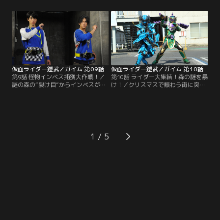
ナルである凰蓮は、ビートライダー
戒斗は、ユグドラシルに対し、複雑
ズたちのチーム争いは、くだらない
な思いがあった。同じくこの街で育
お遊び、本物の戦いを教える、と参
った舞。舞は、空間の「裂け目」を
入してきたのだ。一方的な戦いを目
発見し、再び謎の森へと迷い込んで
の当たりにして我慢できない紘汰。
しまう。インベスに襲われた舞を助
戦おうとしたところに光実から手渡
けたのはバロン。前回のブラーボと
された錠前は……。
の戦いで…。
仮面ライダー鎧武／ガイム 第09話
仮面ライダー鎧武／ガイム 第10話
第9話 怪物インベス捕獲大作戦！／
第10話 ライダー大集結！森の謎を暴
謎の森の“裂け目”からインベスがこ
け！／クリスマスで賑わう街に突如
ちらの世界に来て、人を襲っている
現れるインベス。“裂け目”があちこ
のではないか…。そんな不安を口に
ちに発生し始めていた。鎧武となっ
した光実。ネットでは、インベスの
て倒すも、このままではキリがな
仕業？と思われる怪事件が見つか
い、と焦る紘汰。謎の森で、防護服
る。そんな頃、フルーツパーラー店
で作業していた人々に聞けば何かわ
長 阪東がコウモリインベスに襲われ
かるかもしれない。だが、白いライ
1
た。紘汰、光実は、チーム鎧武のメ
ダーのことを思うと、無策で飛び込
ンバーとともにインベス探しを始め
むわけにはいかない…。
る。