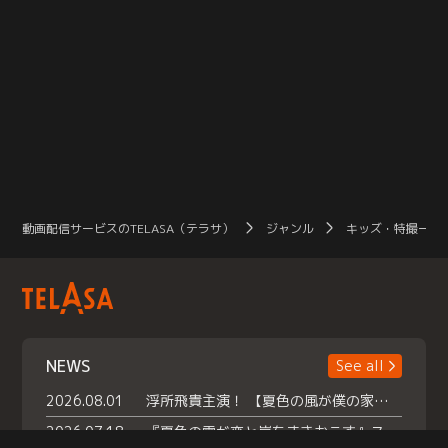
動画配信サービスのTELASA（テラサ）
ジャンル
キッズ・特撮一覧
NEWS
See all
2026.08.01
浮所飛貴主演！ 【夏色の風が僕の家にやってきた】 本日よりテラサで独占配信スタート！
2026.07.18
『夏色の雲が恋と嵐をまきおこす』スペシャルメイキング 【Part1】2026年７月18日（土）23時30分～配信スタート！話題のシーンの裏側を大公開！豪華キャスト大集合！ 『武宮家 真夏の家族会議』開催！