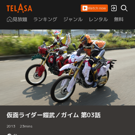
Watch now
見放題
ランキング
ジャンル
レンタル
無料
は
仮面ライダー鎧武／ガイム 第03話
2013
23
mins