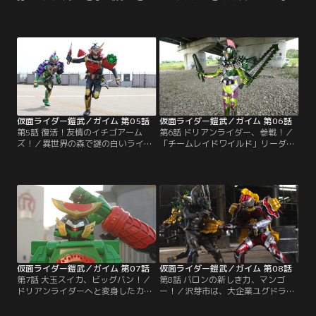
目覚めた紘汰は、チーム鎧武のパー
再び謎の森へ迷い込んだ紘汰。一緒
カーを引っ張り出してきて、ビート
に飛び込んだ戒斗は、不思議な果実
ライダーズに復帰していた。インベ
がロックシードに形を変えると知
スゲームを挑んでくるチームにも、
り、一人でつき進む。行方不明のリ
ライダーに変身して華麗に勝利をお
ーダー裕也を探し始めた紘汰だが、
さめる。すっかり人気のアーマード
別のアーマードライダーが現れ
ライダー鎧武。一方で、錠前ディー
て……。
ラーのシドは、ライバルチームの戒
斗に近づき……。
仮面ライダー鎧武／ガイム 第05話
仮面ライダー鎧武／ガイム 第06話
第5話 復活！友情のイチゴアーム
第6話 ドリアンライダー、参戦！／
ズ！／異世界の森で謎の白いライダ
「チームレイドワイルド」リーダー
ーに襲われた紘汰。あのベルトは気
の初瀬、「チームインヴィット」リ
安く扱ってはいけない力、と思い知
ーダー城乃内までもがアーマードラ
った紘汰は、変身できなくなってし
イダーに変身！黒影（マツボック
まう。そんな紘汰を見て、光実は決
リ）と、グリドン（ドングリ）がラ
意の変身をする。アーマードライダ
イダーバトルに乱入する。ライダー
ー龍玄となって、「チームインヴィ
戦国時代。混戦する戦いの行方は？
ット」が仕掛けてきたインベスを倒
そんな中、最後の一つとなった戦極
すのだった。
ドライバーの行く先を、錠前ディー
ラーシドは決めかねていた。
仮面ライダー鎧武／ガイム 第07話
仮面ライダー鎧武／ガイム 第08話
第7話 大玉スイカ、ビッグバン！／
第8話 バロンの新しき力、マンゴ
ドリアンライダーへと変身したカリ
ー！／沢芽市は、大企業ユグドラシ
スマパティシエ凰蓮・ピエール・ア
ルコーポレーションの開発によって
ルフォンゾ。戦闘のプロフェッショ
発展した地方都市。この街で育った