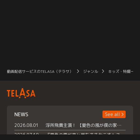
動画配信サービスのTELASA（テラサ）
ジャンル
キッズ・特撮一覧
NEWS
See all
2026.08.01
浮所飛貴主演！ 【夏色の風が僕の家にやってきた】 本日よりテラサで独占配信スタート！
2026.07.18
『夏色の雲が恋と嵐をまきおこす』スペシャルメイキング 【Part1】2026年７月18日（土）23時30分～配信スタート！話題のシーンの裏側を大公開！豪華キャスト大集合！ 『武宮家 真夏の家族会議』開催！