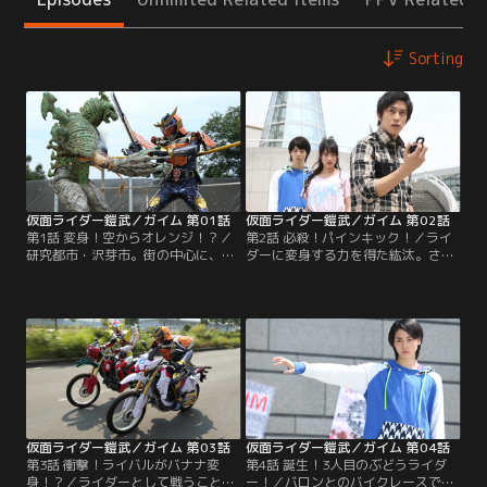
Sorting
仮面ライダー鎧武／ガイム 第01話
仮面ライダー鎧武／ガイム 第02話
第1話 変身！空からオレンジ！？／
第2話 必殺！パインキック！／ライ
研究都市・沢芽市。街の中心に、大
ダーに変身する力を得た紘汰。さ
企業ユグドラシルコーポレーション
て、この力を何に使う？いろいろ試
のタワーが、そびえ立つ。街の若者
してみるものの……。そんな中、ダ
たちは、ダンスチームを結成し、ス
ンスステージをめぐるバトルはヒー
テージでパフォーマンスを競い合っ
トアップ。駆紋戒斗率いるチームバ
ていた。葛葉紘汰は、姉と二人暮ら
ロンが今、一番の勢いだ。「強さ」
し。ダンスチーム鎧武に所属してい
に哲学を持つ戒斗は、チーム鎧武の
たが、遊びは卒業し、大人にならな
ガレージに乗り込んできて…。
きゃいけない、と決め、チームを抜
ける。
仮面ライダー鎧武／ガイム 第03話
仮面ライダー鎧武／ガイム 第04話
第3話 衝撃！ライバルがバナナ変
第4話 誕生！3人目のぶどうライダ
身！？／ライダーとして戦うことに
ー！／バロンとのバイクレースで、