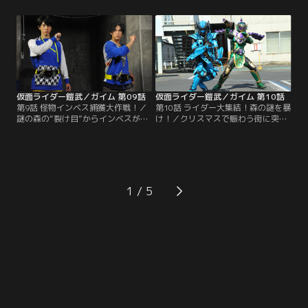
ナルである凰蓮は、ビートライダー
戒斗は、ユグドラシルに対し、複雑
ズたちのチーム争いは、くだらない
な思いがあった。同じくこの街で育
お遊び、本物の戦いを教える、と参
った舞。舞は、空間の「裂け目」を
入してきたのだ。一方的な戦いを目
発見し、再び謎の森へと迷い込んで
の当たりにして我慢できない紘汰。
しまう。インベスに襲われた舞を助
戦おうとしたところに光実から手渡
けたのはバロン。前回のブラーボと
された錠前は……。
の戦いで…。
仮面ライダー鎧武／ガイム 第09話
仮面ライダー鎧武／ガイム 第10話
第9話 怪物インベス捕獲大作戦！／
第10話 ライダー大集結！森の謎を暴
謎の森の“裂け目”からインベスがこ
け！／クリスマスで賑わう街に突如
ちらの世界に来て、人を襲っている
現れるインベス。“裂け目”があちこ
のではないか…。そんな不安を口に
ちに発生し始めていた。鎧武となっ
した光実。ネットでは、インベスの
て倒すも、このままではキリがな
仕業？と思われる怪事件が見つか
い、と焦る紘汰。謎の森で、防護服
る。そんな頃、フルーツパーラー店
で作業していた人々に聞けば何かわ
長 阪東がコウモリインベスに襲われ
かるかもしれない。だが、白いライ
1
た。紘汰、光実は、チーム鎧武のメ
ダーのことを思うと、無策で飛び込
ンバーとともにインベス探しを始め
むわけにはいかない…。
る。