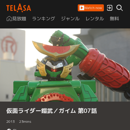
Watch now
見放題
ランキング
ジャンル
レンタル
無料
は
仮面ライダー鎧武／ガイム 第07話
2013
23
mins