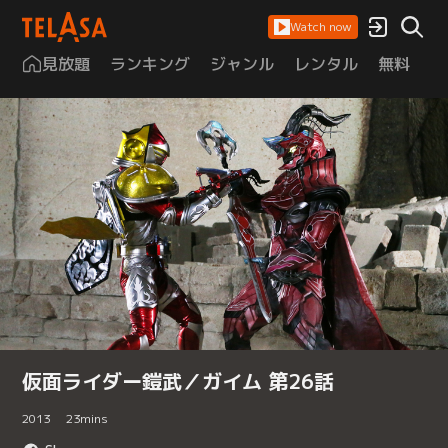
Watch now
見放題
ランキング
ジャンル
レンタル
無料
は
仮面ライダー鎧武／ガイム 第26話
2013
23
mins