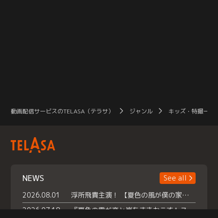
動画配信サービスのTELASA（テラサ）
ジャンル
キッズ・特撮一覧
NEWS
See all
2026.08.01
浮所飛貴主演！ 【夏色の風が僕の家にやってきた】 本日よりテラサで独占配信スタート！
2026.07.18
『夏色の雲が恋と嵐をまきおこす』スペシャルメイキング 【Part1】2026年７月18日（土）23時30分～配信スタート！話題のシーンの裏側を大公開！豪華キャスト大集合！ 『武宮家 真夏の家族会議』開催！