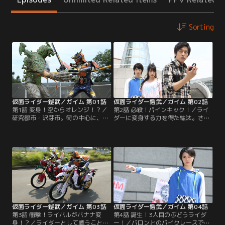
Sorting
仮面ライダー鎧武／ガイム 第01話
仮面ライダー鎧武／ガイム 第02話
第1話 変身！空からオレンジ！？／
第2話 必殺！パインキック！／ライ
研究都市・沢芽市。街の中心に、大
ダーに変身する力を得た紘汰。さ
企業ユグドラシルコーポレーション
て、この力を何に使う？いろいろ試
のタワーが、そびえ立つ。街の若者
してみるものの……。そんな中、ダ
たちは、ダンスチームを結成し、ス
ンスステージをめぐるバトルはヒー
テージでパフォーマンスを競い合っ
トアップ。駆紋戒斗率いるチームバ
ていた。葛葉紘汰は、姉と二人暮ら
ロンが今、一番の勢いだ。「強さ」
し。ダンスチーム鎧武に所属してい
に哲学を持つ戒斗は、チーム鎧武の
たが、遊びは卒業し、大人にならな
ガレージに乗り込んできて…。
きゃいけない、と決め、チームを抜
ける。
仮面ライダー鎧武／ガイム 第03話
仮面ライダー鎧武／ガイム 第04話
第3話 衝撃！ライバルがバナナ変
第4話 誕生！3人目のぶどうライダ
身！？／ライダーとして戦うことに
ー！／バロンとのバイクレースで、