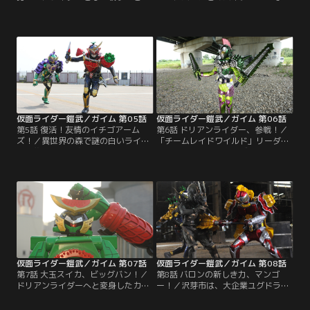
目覚めた紘汰は、チーム鎧武のパー
再び謎の森へ迷い込んだ紘汰。一緒
カーを引っ張り出してきて、ビート
に飛び込んだ戒斗は、不思議な果実
ライダーズに復帰していた。インベ
がロックシードに形を変えると知
スゲームを挑んでくるチームにも、
り、一人でつき進む。行方不明のリ
ライダーに変身して華麗に勝利をお
ーダー裕也を探し始めた紘汰だが、
さめる。すっかり人気のアーマード
別のアーマードライダーが現れ
ライダー鎧武。一方で、錠前ディー
て……。
ラーのシドは、ライバルチームの戒
斗に近づき……。
仮面ライダー鎧武／ガイム 第05話
仮面ライダー鎧武／ガイム 第06話
第5話 復活！友情のイチゴアーム
第6話 ドリアンライダー、参戦！／
ズ！／異世界の森で謎の白いライダ
「チームレイドワイルド」リーダー
ーに襲われた紘汰。あのベルトは気
の初瀬、「チームインヴィット」リ
安く扱ってはいけない力、と思い知
ーダー城乃内までもがアーマードラ
った紘汰は、変身できなくなってし
イダーに変身！黒影（マツボック
まう。そんな紘汰を見て、光実は決
リ）と、グリドン（ドングリ）がラ
意の変身をする。アーマードライダ
イダーバトルに乱入する。ライダー
ー龍玄となって、「チームインヴィ
戦国時代。混戦する戦いの行方は？
ット」が仕掛けてきたインベスを倒
そんな中、最後の一つとなった戦極
すのだった。
ドライバーの行く先を、錠前ディー
ラーシドは決めかねていた。
仮面ライダー鎧武／ガイム 第07話
仮面ライダー鎧武／ガイム 第08話
第7話 大玉スイカ、ビッグバン！／
第8話 バロンの新しき力、マンゴ
ドリアンライダーへと変身したカリ
ー！／沢芽市は、大企業ユグドラシ
スマパティシエ凰蓮・ピエール・ア
ルコーポレーションの開発によって
ルフォンゾ。戦闘のプロフェッショ
発展した地方都市。この街で育った