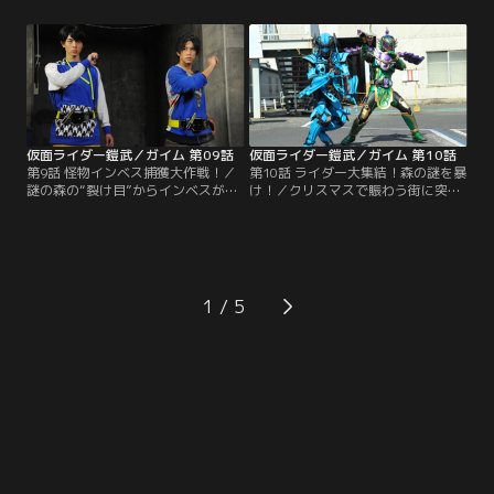
ナルである凰蓮は、ビートライダー
戒斗は、ユグドラシルに対し、複雑
ズたちのチーム争いは、くだらない
な思いがあった。同じくこの街で育
お遊び、本物の戦いを教える、と参
った舞。舞は、空間の「裂け目」を
入してきたのだ。一方的な戦いを目
発見し、再び謎の森へと迷い込んで
の当たりにして我慢できない紘汰。
しまう。インベスに襲われた舞を助
戦おうとしたところに光実から手渡
けたのはバロン。前回のブラーボと
された錠前は……。
の戦いで…。
仮面ライダー鎧武／ガイム 第09話
仮面ライダー鎧武／ガイム 第10話
第9話 怪物インベス捕獲大作戦！／
第10話 ライダー大集結！森の謎を暴
謎の森の“裂け目”からインベスがこ
け！／クリスマスで賑わう街に突如
ちらの世界に来て、人を襲っている
現れるインベス。“裂け目”があちこ
のではないか…。そんな不安を口に
ちに発生し始めていた。鎧武となっ
した光実。ネットでは、インベスの
て倒すも、このままではキリがな
仕業？と思われる怪事件が見つか
い、と焦る紘汰。謎の森で、防護服
る。そんな頃、フルーツパーラー店
で作業していた人々に聞けば何かわ
長 阪東がコウモリインベスに襲われ
かるかもしれない。だが、白いライ
1
た。紘汰、光実は、チーム鎧武のメ
ダーのことを思うと、無策で飛び込
ンバーとともにインベス探しを始め
むわけにはいかない…。
る。