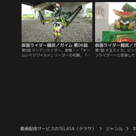
っていた。葛葉紘汰は、姉と二人暮らし。
ロンが今、一番の勢いだ
ダンスチーム鎧武に所属していたが、遊び
を持つ戒斗は、チーム鎧
は卒業し、大人にならなきゃいけない、と
り込んできて…。
決め、チームを抜ける。
仮面ライダー鎧武／ガイム 第06話
仮面ライダー鎧武／ガ
第6話 ドリアンライダー、参戦！／「チー
第7話 大玉スイカ、ビ
ムレイドワイルド」リーダーの初瀬、「チ
ンライダーへと変身した
ームインヴィット」リーダー城乃内までも
エ凰蓮・ピエール・アル
がアーマードライダーに変身！黒影（マツ
プロフェッショナルであ
ボックリ）と、グリドン（ドングリ）がラ
ライダーズたちのチーム
イダーバトルに乱入する。ライダー戦国時
いお遊び、本物の戦いを
代。混戦する戦いの行方は？そんな中、最
てきたのだ。一方的な戦
後の一つとなった戦極ドライバーの行く先
して我慢できない紘汰。
を、錠前ディーラーシドは決めかねてい
ろに光実から手渡された
た。
動画配信サービスのTELASA（テラサ）
ジャンル