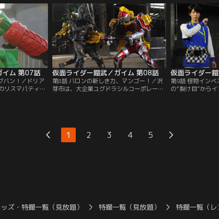
。「強さ」に哲学
も、ライダーに変身して華麗に勝利をおさ
ダー裕也を探し始
武のガレージに乗
める。すっかり人気のアーマードライダー
マードライダーが
鎧武。一方で、錠前ディーラーのシドは、
ライバルチームの戒斗に近づき……。
イム 第07話
仮面ライダー鎧武／ガイム 第08話
仮面ライダー鎧
ッグバン！／ドリア
第8話 バロンの新しき力、マンゴー！／沢
第9話 怪物イン
カリスマパティシ
芽市は、大企業ユグドラシルコーポレーシ
の“裂け目”から
フォンゾ。戦闘の
ョンの開発によって発展した地方都市。こ
来て、人を襲って
る凰蓮は、ビート
の街で育った戒斗は、ユグドラシルに対
んな不安を口にし
争いは、くだらな
し、複雑な思いがあった。同じくこの街で
ンベスの仕業？と
教える、と参入し
育った舞。舞は、空間の「裂け目」を発見
る。そんな頃、フ
いを目の当たりに
し、再び謎の森へと迷い込んでしまう。イ
がコウモリインベ
1
2
3
4
5
戦おうとしたとこ
ンベスに襲われた舞を助けたのはバロン。
実は、チーム鎧武
錠前は……。
前回のブラーボとの戦いで…。
ベス探しを始める
キッズ・特撮一覧（見放題）
特撮一覧（見放題）
特撮一覧（レ