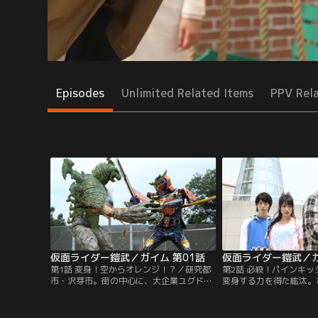
Episodes
Unlimited Related Items
PPV Rel
仮面ライダー鎧武／ガイム 第01話
仮面ライダー鎧武／ガ
第1話 変身！空からオレンジ！？／研究都
第2話 必殺！パインキ
市・沢芽市。街の中心に、大企業ユグドラ
変身する力を得た紘汰。
シルコーポレーションのタワーが、そびえ
に使う？いろいろ試して
立つ。街の若者たちは、ダンスチームを結
そんな中、ダンスステー
成し、ステージでパフォーマンスを競い合
はヒートアップ。駆紋戒