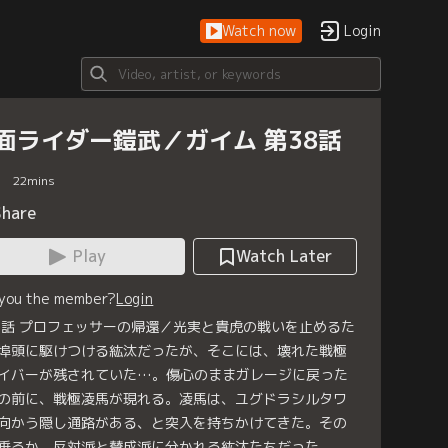
Watch now
Login
面ライダー鎧武／ガイム 第38話
22
mins
Share
Play
Watch Later
 you the member?
Login
8話 プロフェッサーの帰還／光実と貴虎の戦いを止めるた
埠頭に駆けつける紘汰だったが、そこには、壊れた戦極
イバーが残されていた…。傷心のままガレージに戻った
の前に、戦極凌馬が現れる。凌馬は、ユグドラシルタワ
向かう隠し通路がある、と突入を持ちかけてきた。その
乗るか、反対派と賛成派に分かれる紘汰たちだった