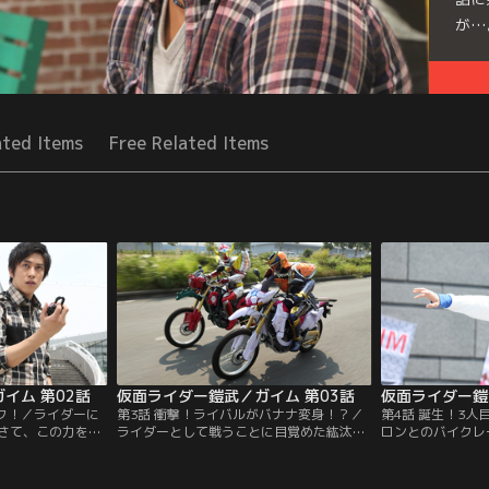
が…
Seri
ated Items
Free Related Items
イム 第02話
仮面ライダー鎧武／ガイム 第03話
仮面ライダー鎧
ック！／ライダーに
第3話 衝撃！ライバルがバナナ変身！？／
第4話 誕生！3
さて、この力を何
ライダーとして戦うことに目覚めた紘汰
ロンとのバイクレ
みるものの……。
は、チーム鎧武のパーカーを引っ張り出し
い込んだ紘汰。一
ジをめぐるバトル
てきて、ビートライダーズに復帰してい
不思議な果実がロ
斗率いるチームバ
た。インベスゲームを挑んでくるチームに
と知り、一人でつ