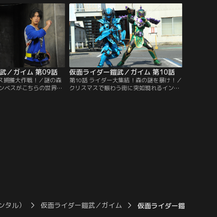
めた紘汰だが、別のアー
意の変身をする。アーマードライダー龍玄
現れて……。
となって、「チームインヴィット」が仕掛
けてきたインベスを倒すのだった。
武／ガイム 第09話
仮面ライダー鎧武／ガイム 第10話
ベス捕獲大作戦！／謎の森
第10話 ライダー大集結！森の謎を暴け！／
インベスがこちらの世界に
クリスマスで賑わう街に突如現れるインベ
いるのではないか…。そ
ス。“裂け目”があちこちに発生し始めてい
た光実。ネットでは、イ
た。鎧武となって倒すも、このままではキ
思われる怪事件が見つか
リがない、と焦る紘汰。謎の森で、防護服
ルーツパーラー店長 阪東
で作業していた人々に聞けば何かわかるか
スに襲われた。紘汰、光
もしれない。だが、白いライダーのことを
のメンバーとともにイン
思うと、無策で飛び込むわけにはいかな
。
い…。
ンタル）
仮面ライダー鎧武／ガイム
仮面ライダー鎧武／ガイム