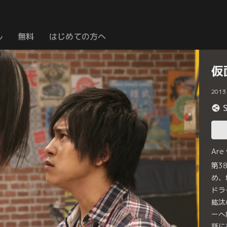
ル
無料
はじめての方へ
仮
2013
Are
第3
め、
ドラ
紘汰
ーへ
話に