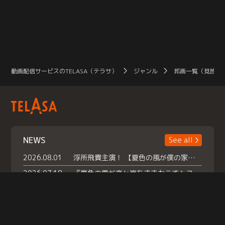
動画配信サービスのTELASA（テラサ）
ジャンル
邦画一覧（見放題
NEWS
See all
2026.08.01
浮所飛貴主演！ 【夏色の風が僕の家にやってきた】 本日よりテラサで独占配信スタート！
2026.07.18
『夏色の雲が恋と嵐をまきおこす』スペシャルメイキング 【Part1】2026年７月18日（土）23時30分～配信スタート！話題のシーンの裏側を大公開！豪華キャスト大集合！ 『武宮家 真夏の家族会議』開催！
2026.07.15
救命医・遥（今田）の《心揺さぶる過去》や、 麻酔科医・権野（船越英一郎）の《謎多きプライベート》など… 《知られざるエピソード》を独占配信！