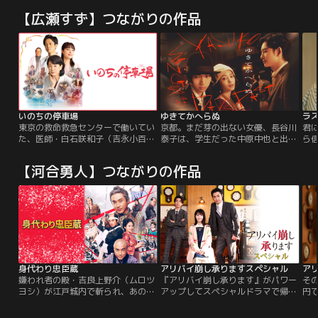
【広瀬すず】つながりの作品
いのちの停車場
ゆきてかへらぬ
ラ
東京の救命救急センターで働いてい
京都。まだ芽の出ない女優、長谷川
君
た、医師・白石咲和子（吉永小百
泰子は、学生だった中原中也と出逢
ら
合）は、ある事件の責任をとって退
った。20歳の泰子と17歳の中也。
亡
職し、実家の金沢に帰郷する。これ
どこか虚勢を張るふたりは、互いに
咲
【河合勇人】つながりの作品
までひたむきに仕事に取り組んでき
惹かれ、一緒に暮らしはじめる。東
宛
た咲和子にとっては人生の分岐点。
京。泰子と中也が引っ越した家を、
に
久々に再会した父（田中泯）と暮ら
小林秀雄がふいに訪れる。中也の詩
未
し、触れあいながら「まほろば診療
人としての才能を誰よりも知る男。
窓
所」で在宅医として再出発をする。
中也も批評の達人である小林に一目
勘
「まほろば」で出会った院長の仙川
置かれることを誇りに思っていた。
の
徹（西田敏行）は…。
す
身代わり忠臣蔵
アリバイ崩し承りますスペシャル
ア
嫌われ者の殿・吉良上野介（ムロツ
『アリバイ崩し承ります』がパワー
その
ヨシ）が江戸城内で斬られ、あの世
アップしてスペシャルドラマで帰っ
円
行き！斬った赤穂藩主は当然切腹。
てくる！！史上最難関の殺人事件
だが、殿を失った吉良家も幕府の謀
に“アリバイ崩し”がまさかの失