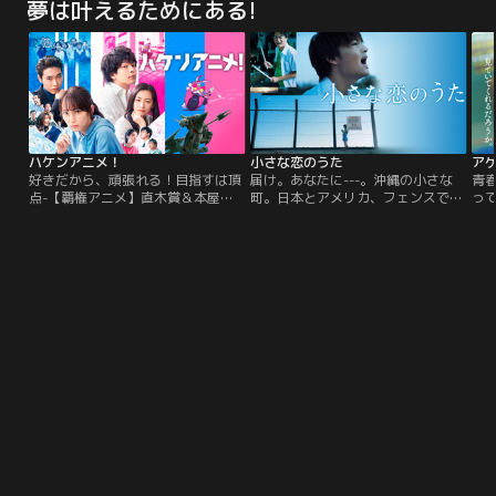
夢は叶えるためにある!
略によって、お家存亡の危機に！！
敗！？祖父から受け継いだ時計店を
そんな一族の大ピンチを切り抜ける
切り盛りする美谷時乃（浜辺美波）
べく、上野介にそっくりな弟の坊
が1回5000円で“アリバイ崩しを承
主・孝証（ムロツヨシ）が身代わり
り”、自宅の離れに下宿しているプ
となって幕府をダマす、前代未聞の
ライド高き管理官・察時美幸（安田
【身代わりミッション】に挑む！
顕）との凸凹バディーで難事件に挑
む物語。
ハケンアニメ！
小さな恋のうた
好きだから、頑張れる！目指すは頂
届け。あなたに---。沖縄の小さな
青
点-【覇権アニメ】直木賞＆本屋大
町。日本とアメリカ、フェンスで隔
っ
賞受賞作家 辻村深月の大人気小説を
てられた二つの「国」が存在する場
町
映画化！新人監督とその仲間＆ライ
所。そこでは、ある高校生バンドが
は
バルたちの想いがぶつかり合う胸熱
熱い人気を集めていた。自作の歌を
く
エンタテインメントが誕生！連続ア
歌いこなし、観るものを熱狂させる
一
ニメ『サウンドバック 奏の石』で夢
その実力で、東京のレーベルからス
な
の監督デビューが決定した瞳。だ
カウトを受け、なんとプロデビュー
イ
が、気合が空振りして制作現場には
が決まる。しかし、喜びの絶頂で盛
る
早くも暗雲が…。
り上がる彼らに一台の車が突っ込
だ
み…。
と