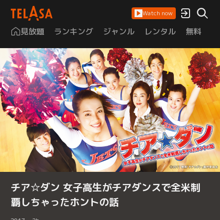
Watch now
見放題
ランキング
ジャンル
レンタル
無料
は
チア☆ダン 女子高生がチアダンスで全米制
覇しちゃったホントの話