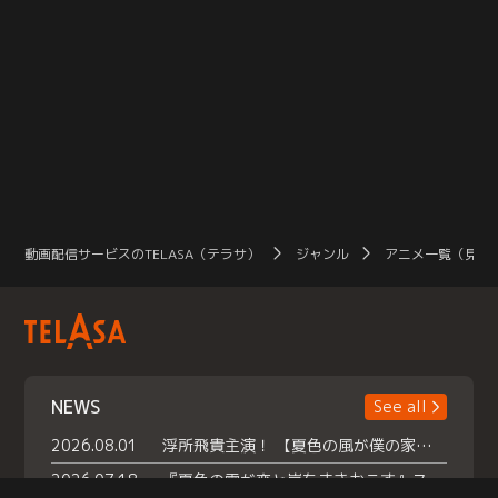
動画配信サービスのTELASA（テラサ）
ジャンル
アニメ一覧（見放
NEWS
See all
2026.08.01
浮所飛貴主演！ 【夏色の風が僕の家にやってきた】 本日よりテラサで独占配信スタート！
2026.07.18
『夏色の雲が恋と嵐をまきおこす』スペシャルメイキング 【Part1】2026年７月18日（土）23時30分～配信スタート！話題のシーンの裏側を大公開！豪華キャスト大集合！ 『武宮家 真夏の家族会議』開催！