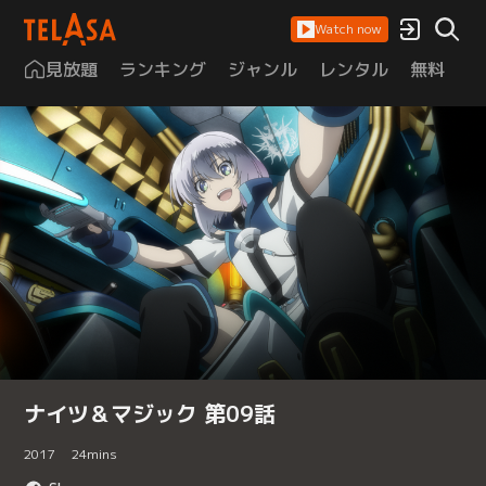
Watch now
見放題
ランキング
ジャンル
レンタル
無料
は
ナイツ＆マジック 第09話
2017
24
mins