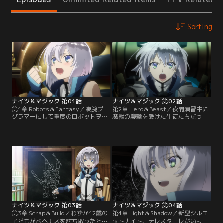
Sorting
ナイツ＆マジック 第01話
ナイツ＆マジック 第02話
第1章 Robots＆Fantasy／凄腕プロ
第2章 Hero＆Beast／夜間演習中に
グラマーにして重度のロボットヲタ
魔獣の襲撃を受けた生徒たちだった
ク、倉田翼。異世界でエルネスティ
が、エルの機転で危機を脱した。だ
（エル）として転生した彼は、運命
がエルは、魔獣の様子に疑念を抱
を揺るがす事態に遭遇する。「ロ、
く。魔獣はまるで何かを恐れて逃げ
ロボットだぁ！」目の前に現れたシ
ているかのようだった。エルの予感
ルエットナイトに心を奪われた彼
は的中し、やがて強大な魔獣ベヘモ
は、ナイトランナーを目指して騎操
スが現れる。ベヘモスのような師団
士学園に入学。持ち前の知識とプロ
級魔獣の出現は建国以来300年ぶ
グラマーの才能を活かし、学園中
り。ヤントゥネン騎士団を総動員し
に…。
ても…。
ナイツ＆マジック 第03話
ナイツ＆マジック 第04話
第3章 Scrap＆Build／わずか12歳の
第4章 Light＆Shadow／新型シルエ
子どもがベヘモスを討ち取ったとい
ットナイト、テレスターレがいよい