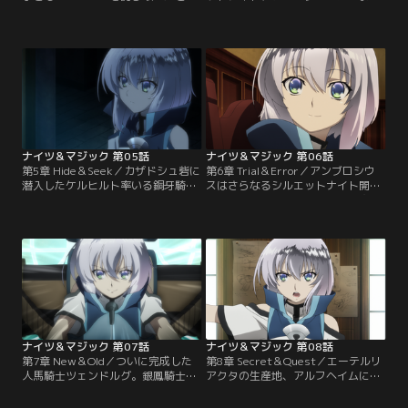
う大事件は、すぐさま国王アンブロ
よ完成した。だが、エルの行動に懸
シウスにも伝えられた。国王から褒
念を抱いていたディクスゴードは、
賞について問われたエルは、これを
学園に朱兎騎士団を遣わせる。カザ
千載一遇のチャンスととらえ、シル
ドシュ砦にテレスターレを搬送し、
エットナイトの心臓部エーテルリア
自ら性能を確かめようというのだ。
クタの製法に関する知識を願い出
道中、魔獣シェイカーワームの襲撃
る。国家機密を要求するという事態
に遭い、予期せず実戦を経験したテ
に動揺する重鎮たち。だがアンブロ
レスターレだったが…。
シウスはエルの…。
ナイツ＆マジック 第05話
ナイツ＆マジック 第06話
第5章 Hide＆Seek／カザドシュ砦に
第6章 Trial＆Error／アンブロシウ
潜入したケルヒルト率いる銅牙騎士
スはさらなるシルエットナイト開発
団の目的は、新型機テレスターレの
の一環として、国立機操開発研究工
強奪だった。エドガーとディーは奪
房（通称ラボ）と、エルを団長とす
われた2機のテレスターレと遭遇
る銀鳳騎士団による、新型機同士の
し、戦闘状態に突入。キッドとアデ
模擬試合を命じた。ラボがカルダト
ィもシルエットギアを駆り、追撃に
アの後継機開発を進める一方で、エ
加わった。一方、エルは砦に残った
ルはカザドシュ事変を教訓に、機動
賊を鎮圧するためシルエットギアで
力を重視した機体を投入することを
出撃。無帽にも賊が操るテレスター
決意。そのためには、息の合った二
レに立ち向かっていく。
人の騎操士…。
ナイツ＆マジック 第07話
ナイツ＆マジック 第08話
第7章 New＆Old／ついに完成した
第8章 Secret＆Quest／エーテルリ
人馬騎士ツェンドルグ。銀鳳騎士団
アクタの生産地、アルフヘイムに魔
はテレスターレなどの新型機も携え
獣シェルケースの大群が迫ってい
て、ラボとの模擬試合に挑む。一方
た。アルフヘイムが壊滅すれば、エ