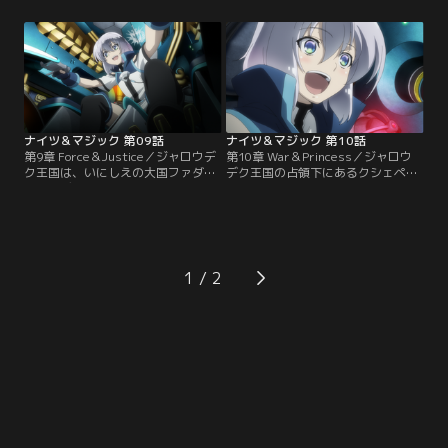
のラボ側は、試作機カルダトア・ダ
ルの「理想のシルエットナイト作
ーシュを、手練れのナイトランナー
り」の野望も潰えてしまう。エルは
集団“アルヴァンズ”に託す。試合は
奮起し、銀鳳騎士団はただちに出
エルの意表を突く先制攻撃で幕を開
陣。最後の防衛拠点、アルチュセー
けた。想定外の戦いに、序盤こそ圧
ル山峡関要塞が陥落しようとする瞬
倒されたアルヴァンズだったが…。
間、勇壮にはためく騎士団旗ととも
にエルたちが到着した。
ナイツ＆マジック 第09話
ナイツ＆マジック 第10話
第9章 Force＆Justice／ジャロウデ
第10章 War＆Princess／ジャロウ
ク王国は、いにしえの大国ファダー
デク王国の占領下にあるクシェペル
アバーデンの正統な後継者を名乗
カ王国に潜入したエルたちは、クシ
り、西方諸国へ宣戦布告した。のち
ェペルカ王族の奪還作戦を開始し
に「大西域戦争＝ウェスタン・グラ
た。王族が捕らわれているのは、ラ
ンドストーム」として語られる大乱
スペード城にある４つの尖塔。エ
の火ぶたが切られたのである。飛空
ル、キッド、アディ、エムリスは分
船レビテートシップと新型機ティラ
散して捜索に向かい、無事、エレオ
1
ントーを投入したジャロウデク王国
ノーラ王女たちの救出に成功。だが
の圧倒的な戦力は、瞬く間にクシェ
脱出したエルたちに…。
ペルカ王国を制圧。