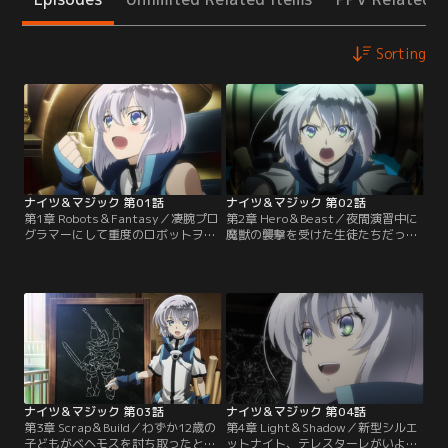
Sorting
ナイツ＆マジック 第01話
ナイツ＆マジック 第02話
第1章 Robots＆Fantasy／凄腕プロ
第2章 Hero＆Beast／夜間演習中に
グラマーにして重度のロボットヲタ
魔獣の襲撃を受けた生徒たちだった
ク、倉田翼。異世界でエルネスティ
が、エルの機転で危機を脱した。だ
（エル）として転生した彼は、運命
がエルは、魔獣の様子に疑念を抱
を揺るがす事態に遭遇する。「ロ、
く。魔獣はまるで何かを恐れて逃げ
ロボットだぁ！」目の前に現れたシ
ているかのようだった。エルの予感
ルエットナイトに心を奪われた彼
は的中し、やがて強大な魔獣ベヘモ
は、ナイトランナーを目指して騎操
スが現れる。ベヘモスのような師団
士学園に入学。持ち前の知識とプロ
級魔獣の出現は建国以来300年ぶ
グラマーの才能を活かし、学園中
り。ヤントゥネン騎士団を総動員し
に…。
ても…。
ナイツ＆マジック 第03話
ナイツ＆マジック 第04話
第3章 Scrap＆Build／わずか12歳の
第4章 Light＆Shadow／新型シルエ
子どもがベヘモスを討ち取ったとい
ットナイト、テレスターレがいよい