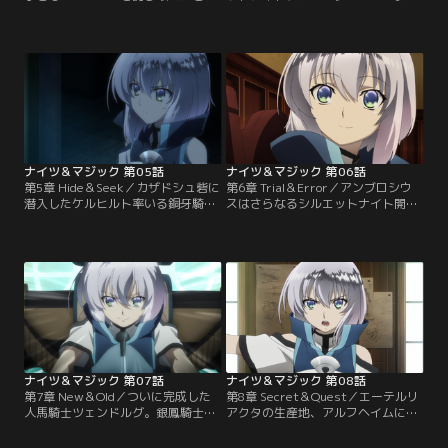
う大事件は、すぐさま国王アンブロ
よ完成した。だが、エルの行動に懸
シウスにも伝えられた。国王から褒
念を抱いていたディクスゴードは、
賞について問われたエルは、これを
学園に朱兎騎士団を遣わせる。カザ
千載一遇のチャンスととらえ、シル
ドシュ砦にテレスターレを搬送し、
エットナイトの心臓部エーテルリア
自ら性能を確かめようというのだ。
クタの製法に関する知識を願い出
道中、魔獣シェイカーワームの襲撃
る。国家機密を要求するという事態
に遭い、予期せず実戦を経験したテ
に動揺する重鎮たち。だがアンブロ
レスターレだったが…。
シウスはエルの…。
ナイツ＆マジック 第05話
ナイツ＆マジック 第06話
第5章 Hide＆Seek／カザドシュ砦に
第6章 Trial＆Error／アンブロシウ
潜入したケルヒルト率いる銅牙騎士
スはさらなるシルエットナイト開発
団の目的は、新型機テレスターレの
の一環として、国立機操開発研究工
強奪だった。エドガーとディーは奪
房（通称ラボ）と、エルを団長とす
われた2機のテレスターレと遭遇
る銀鳳騎士団による、新型機同士の
し、戦闘状態に突入。キッドとアデ
模擬試合を命じた。ラボがカルダト
ィもシルエットギアを駆り、追撃に
アの後継機開発を進める一方で、エ
加わった。一方、エルは砦に残った
ルはカザドシュ事変を教訓に、機動
賊を鎮圧するためシルエットギアで
力を重視した機体を投入することを
出撃。無帽にも賊が操るテレスター
決意。そのためには、息の合った二
レに立ち向かっていく。
人の騎操士…。
ナイツ＆マジック 第07話
ナイツ＆マジック 第08話
第7章 New＆Old／ついに完成した
第8章 Secret＆Quest／エーテルリ
人馬騎士ツェンドルグ。銀鳳騎士団
アクタの生産地、アルフヘイムに魔
はテレスターレなどの新型機も携え
獣シェルケースの大群が迫ってい
て、ラボとの模擬試合に挑む。一方
た。アルフヘイムが壊滅すれば、エ