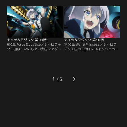
のラボ側は、試作機カルダトア・ダ
ルの「理想のシルエットナイト作
ーシュを、手練れのナイトランナー
り」の野望も潰えてしまう。エルは
集団“アルヴァンズ”に託す。試合は
奮起し、銀鳳騎士団はただちに出
エルの意表を突く先制攻撃で幕を開
陣。最後の防衛拠点、アルチュセー
けた。想定外の戦いに、序盤こそ圧
ル山峡関要塞が陥落しようとする瞬
倒されたアルヴァンズだったが…。
間、勇壮にはためく騎士団旗ととも
にエルたちが到着した。
ナイツ＆マジック 第09話
ナイツ＆マジック 第10話
第9章 Force＆Justice／ジャロウデ
第10章 War＆Princess／ジャロウ
ク王国は、いにしえの大国ファダー
デク王国の占領下にあるクシェペル
アバーデンの正統な後継者を名乗
カ王国に潜入したエルたちは、クシ
り、西方諸国へ宣戦布告した。のち
ェペルカ王族の奪還作戦を開始し
に「大西域戦争＝ウェスタン・グラ
た。王族が捕らわれているのは、ラ
ンドストーム」として語られる大乱
スペード城にある４つの尖塔。エ
の火ぶたが切られたのである。飛空
ル、キッド、アディ、エムリスは分
船レビテートシップと新型機ティラ
散して捜索に向かい、無事、エレオ
1
ントーを投入したジャロウデク王国
ノーラ王女たちの救出に成功。だが
の圧倒的な戦力は、瞬く間にクシェ
脱出したエルたちに…。
ペルカ王国を制圧。