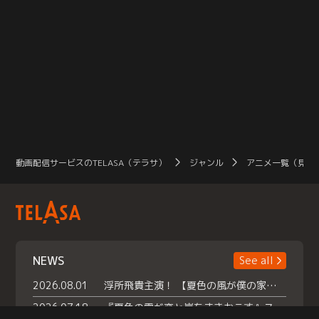
動画配信サービスのTELASA（テラサ）
ジャンル
アニメ一覧（見放
NEWS
See all
2026.08.01
浮所飛貴主演！ 【夏色の風が僕の家にやってきた】 本日よりテラサで独占配信スタート！
2026.07.18
『夏色の雲が恋と嵐をまきおこす』スペシャルメイキング 【Part1】2026年７月18日（土）23時30分～配信スタート！話題のシーンの裏側を大公開！豪華キャスト大集合！ 『武宮家 真夏の家族会議』開催！