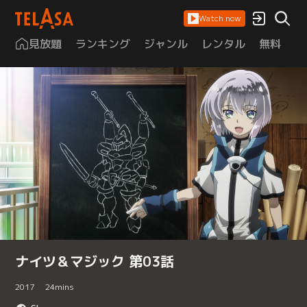
Watch now
見放題
ランキング
ジャンル
レンタル
無料
は
ナイツ＆マジック 第03話
2017
24
mins