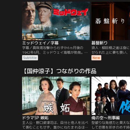
目が集まる。彼女の名前は城野美姫。テレ
ビ報道は過熱し、ネットは炎上。果たして
城野美姫は残忍な魔女なのか？それと
も…。
ミッドウェイ／字幕
碁盤斬り
字幕／真珠湾攻撃からわずか6ヵ月後の
浪人・柳田格之進は身に
1942年6月、ミッドウェイ海戦が勃発。ア
せられた上に妻も喪い、
メリカにとって太平洋戦争のターニングポ
われ、娘のお絹とふたり
Subtitle
New
イントとなる戦いに参戦した勇敢な男たち
で暮らしている。しかし
の物語をドラマチックに描く。オールスタ
囲碁にもその実直な人柄
【国仲涼子】つながりの作品
ーキャストと戦闘シーンをふんだんに盛り
い勝負を心掛けている。
込み、力強いリアリティと壮大さでミッド
士により、悲劇の冤罪事
ウェイ海戦の真実に迫る超大作。
れた格之進とお絹は、復
ドラマSP 嫉妬
俺の空～刑事編
主人公・野口姿津花は、自分と他人を比べ
型破りな発想力と莫大な
て羨むこともせず、誰かにねたまれるほど
して巨悪を叩きのめす時