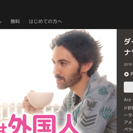
ル
無料
はじめての方へ
ダ
ナ
2010
Are
ド肝
ータ
アメ
ペラ