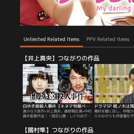
Unlimited Related Items
PPV Related Items
【井上真央】つながりの作品
白ゆき姫殺人事件【キネマ旬報ベスト・テン主演男優賞】【井上真央、綾野剛出演】
ドラマSP 樅ノ木は
湊かなえ原作×井上真央、綾野剛出演×中村
幕府を敵に回し、仲間か
義洋監督作品！！国定公園・しぐれ谷で誰
られながらも伊達藩を守
もが認める美人OLが惨殺された。全身をめ
た武士・原田甲斐の人生
った刺しにされ、その後火をつけられた不
たちとの愛情を描く山本
【國村隼】つながりの作品
可解な殺人事件を巡り、一人の女に疑惑の
ドラマ。