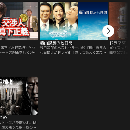
義
椿山課長の七日間
ドラマSP
日、雪乃（水野美紀）とク
浅田次郎のベストセラー小説『椿山課長の
崖っぷち状
デートの約束をしていた
七日間』がドラマ化！泣けて笑えてまた泣
織りなす5日
午後、突然、室井管理官
ける、そんなハートウォーミングなドラ
ス。ある夜
呼び出しを受ける。警視
マ！病死のサラリーマン（享年46）、人違
偵・辻山秀
事態が発生。東京の地下
いで殺されたヤクザ（享年60）、事故死の
定的瞬間を
両（通称：クモ）1両が
男の子（享年10）、自らの死に納得がいか
分のパンツ
。東京の地下鉄の盲点を
ない3人は、心残りを果たす為、生前とは
生・新井直
正反対の肉体で初七日迄の猶予をもらい現
いるうちに、
世に舞い戻った。そして、生前に知り得な
っかくの飯
かった真実の結果、彼らはある決意をす
か…。
る。キャストは、突然死したモテない中年
男の椿山課長を船越英一郎、生まれ変わり
の美女を石原さとみが演じる。外見は石
原、中身は船越というチグハグさが絶妙
で、ドラマの核となる悲喜交々を見事に表
現。また、椿山課長と一緒に現世に再送さ
DAY
れるヤクザの親分には北大路欣也をキャス
ネット上にバラ撒かれ、削
ティング。原作のイメージに合わせるた
、燃え残った数十枚の一