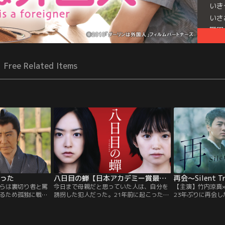
いき
いさ
難関
Free Related Items
残った
八日目の蝉【日本アカデミー賞最優秀作品賞】
再会～Silent T
らは裏切り者と罵
今日まで母親だと思っていた人は、自分を
【主演】竹内涼真
るため孤独に戦っ
誘拐した犯人だった。21年前に起こったあ
23年ぶりに再会
と彼の周りの女性
る誘拐事件。不実な男を愛し、子を宿す
の容疑者だった！
周五郎原作の人間
が、母となることが叶わない絶望の中で、
思いがけない真実
男と妻の間に生まれた赤ん坊を連れ去った
かの再会から始ま