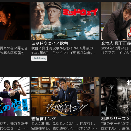
女、野々宮希和子と、その誘拐犯に愛情一
リー
杯に4年間育てられた、秋山恵理菜。心を
閉ざしたまま成長した恵理菜は、ある日自
分が…。
ミッドウェイ／吹替
交渉人 真下正
覚えのない罪をき
吹替／真珠湾攻撃からわずか6ヵ月後の
2004年12月24
故郷の彦根藩を追
1942年6月、ミッドウェイ海戦が勃発。ア
リスマス・イブの
、江戸の貧乏長屋
メリカにとって太平洋戦争のターニングポ
真下は、その日の
Dubbing
、かねてから嗜む
イントとなる戦いに参戦した勇敢な男たち
（柳葉敏郎）から
が表れ、嘘偽りな
の物語をドラマチックに描く。オールスタ
庁史上最悪の緊急
ある日、旧知の藩
ーキャストと戦闘シーンをふんだんに盛り
鉄の最新鋭実験車
件の真相を知らさ
込み、力強いリアリティと壮大さでミッド
乗っ取られたのだ
讐を決意する。
ウェイ海戦の真実に迫る超大作。
突く犯行。
管理官キング
相棒シリーズ X 
財力、権力を駆使
こんな刑事、見たことない--。忖度なし、
“謎のデータ”が
代のニューヒーロ
協調性なし、我が道を行く…≪キング≫沢
除された…。直後