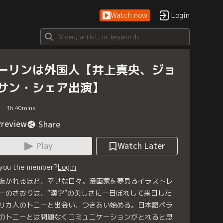
Watch now
Login
ーリンは外国人【井上真央、ジョ
サン・シェア出演】
1
h
40
mins
Preview
Share
Play
Watch Later
 you the member?
Login
抜かれるほど、幸せな日々。漫画家を夢見るイラストレ
ーのさおりは、“漢字”の美しさに一目ぼれして来日した
リカ人のトニーと出会い、つきあい始める。日本語ペラ
のトニーとは問題なくコミュニケーションがとれると思