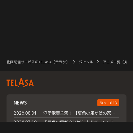
動画配信サービスのTELASA（テラサ）
ジャンル
アニメ一覧（見放
NEWS
See all
2026.08.01
浮所飛貴主演！ 【夏色の風が僕の家にやってきた】 本日よりテラサで独占配信スタート！
2026.07.18
『夏色の雲が恋と嵐をまきおこす』スペシャルメイキング 【Part1】2026年７月18日（土）23時30分～配信スタート！話題のシーンの裏側を大公開！豪華キャスト大集合！ 『武宮家 真夏の家族会議』開催！
2026.07.15
救命医・遥（今田）の《心揺さぶる過去》や、 麻酔科医・権野（船越英一郎）の《謎多きプライベート》など… 《知られざるエピソード》を独占配信！