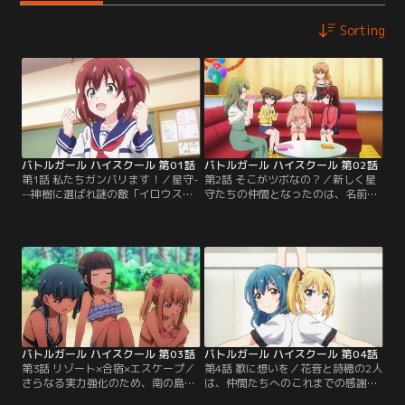
Sorting
バトルガール ハイスクール 第01話
バトルガール ハイスクール 第02話
第1話 私たちガンバリます！／星守-
第2話 そこがツボなの？／新しく星
--神樹に選ばれ謎の敵「イロウス」
守たちの仲間となったのは、名前と
と戦う力を手に入れた18人の少女た
年齢以外は一切不明、「ミサキ」と
ち。高校1年生の星月みきをはじ
名乗る謎の少女だった。ミサキは星
め、彼女たちは普段は普通の学校生
守たちに対し冷徹な態度で接し、ひ
活を送りながら、いざという時は地
とり自分勝手な行動ばかり取ろうと
球の平和を守るため戦っていた。あ
する。そんなミサキに反感を抱く星
る日、いつものように特訓に励んで
守たちであったが、その様子を見て
いた彼女たちであったが…。【提
いたみきがミサキの歓迎会を開こう
供：バンダイチャンネル】
と提案をし…。【提供：バンダイチ
ャンネル】
バトルガール ハイスクール 第03話
バトルガール ハイスクール 第04話
第3話 リゾート×合宿×エスケープ／
第4話 歌に想いを／花音と詩穂の2人
さらなる実力強化のため、南の島で
は、仲間たちへのこれまでの感謝の
特訓を行うことになった星守たち。
想いを伝えるべく、f*fのライブツ