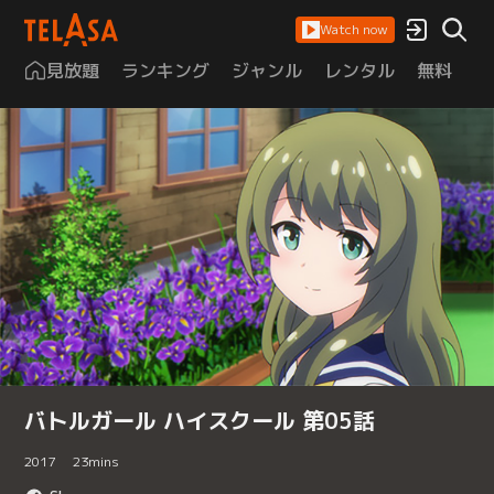
Watch now
見放題
ランキング
ジャンル
レンタル
無料
は
バトルガール ハイスクール 第05話
2017
23
mins