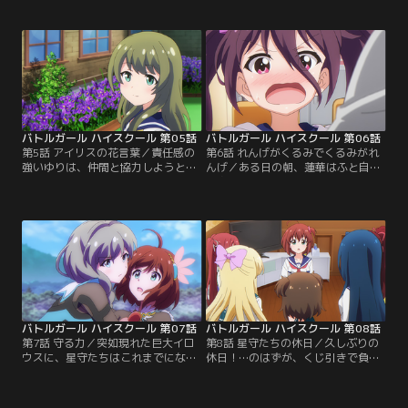
炎天下の厳しい環境に音を上げる彼
アー最終公演を神樹ヶ峰女学園で開
女たちであったが、ミサキに厳しい
催しようとしていた。度重なるトラ
言葉を掛けられたサドネは、ひとき
ブルも星守たちの協力で乗り越え、
わ塞ぎ込んでいた。厳しい特訓から
着々と準備は進んでいた。しかし、
の逃避と、サドネを元気づけるた
このまま無事に開催できると思って
め、あんこ・望・桜・ひなたの4人
いた矢先、また新たなトラブルが発
はサドネを連れて真夜中の探検に繰
生して…。【提供：バンダイチャン
り出すが…。【提供：バンダイチャ
ネル】
ンネル】
バトルガール ハイスクール 第05話
バトルガール ハイスクール 第06話
第5話 アイリスの花言葉／責任感の
第6話 れんげがくるみでくるみがれ
強いゆりは、仲間と協力しようとし
んげ／ある日の朝、蓮華はふと自分
ないミサキに対し、ひときわモヤモ
の身体の異変に気が付く。鏡に写っ
ヤしたものを感じていた。しかし、
た姿はいつもの自分ではなく---なん
望はゆりに、くるみはミサキに「2
と、くるみと入れ替わってしまって
人はとても似ている」のだと語る。
いたのだ。どうやら、以前に戦った
いまでこそ強い絆で結ばれている
イロウスの精神攻撃が原因のようで
望・ゆり・くるみだったが、実は3
あった。蓮華は、くるみの姿を利用
人にはある過去があった…。【提
して、ここぞとばかりに他の星守た
供：バンダイチャンネル】
ちへの過剰なスキンシップを図ろう
とするが……。【提供：バンダイチ
ャンネル】
バトルガール ハイスクール 第07話
バトルガール ハイスクール 第08話
第7話 守る力／突如現れた巨大イロ
第8話 星守たちの休日／久しぶりの
ウスに、星守たちはこれまでにない
休日！…のはずが、くじ引きで負け
ほど苦戦していた。負傷者も出始
たみき・昴・遥香の3人は合宿所で
め、街を放棄し撤退するという選択
留守番をする羽目に。しかし、3人
肢も現実味を帯びてきたなか、みき
しかいないはずの合宿所で、まるで