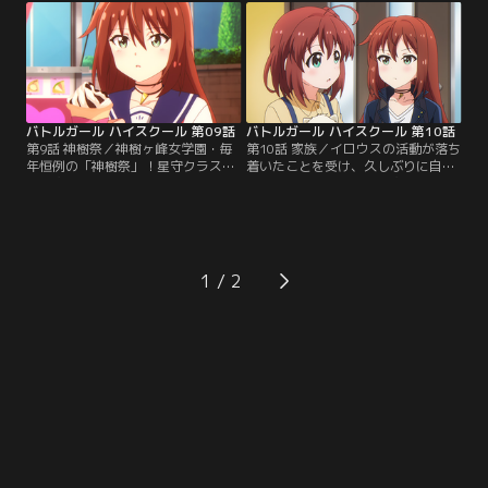
の「星守」としての強い覚悟に触れ
他にも誰かがいるかのような出来事
たミサキは……。【提供：バンダイ
が次々と起こる。「もしかして幽霊
チャンネル】
かもしれない」と恐る恐る調査に乗
り出した3人が目にしたものと
は……。【提供：バンダイチャンネ
ル】
バトルガール ハイスクール 第09話
バトルガール ハイスクール 第10話
第9話 神樹祭／神樹ヶ峰女学園・毎
第10話 家族／イロウスの活動が落ち
年恒例の「神樹祭」！星守クラスの
着いたことを受け、久しぶりに自宅
出し物は演劇に決まったが、衣装の
に戻れることとなった星守たち。み
関係で演目は明後日の方向に突き進
きの誘いを受けて星月家に行くこと
む。そんな平和なつかの間のひとと
となったミサキは、みきの家族の温
きとは裏腹に、彼女たちの背後には
かなもてなしに、これまで見せたこ
新たな脅威が迫りつつあった……。
とのないような柔らかな表情を見せ
【提供：バンダイチャンネル】
る。そんな彼女の様子に、これまで
1
ずっとミサキのことを気にかけてい
たみきはほっと一安心するが……。
【提供：バンダイチャンネル】