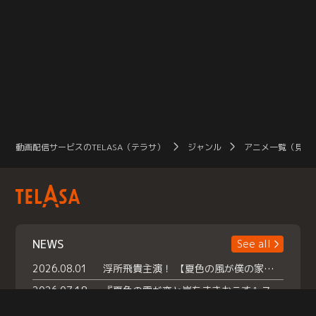
動画配信サービスのTELASA（テラサ）
ジャンル
アニメ一覧（見放
NEWS
See all
2026.08.01
浮所飛貴主演！ 【夏色の風が僕の家にやってきた】 本日よりテラサで独占配信スタート！
2026.07.18
『夏色の雲が恋と嵐をまきおこす』スペシャルメイキング 【Part1】2026年７月18日（土）23時30分～配信スタート！話題のシーンの裏側を大公開！豪華キャスト大集合！ 『武宮家 真夏の家族会議』開催！
2026.07.15
救命医・遥（今田）の《心揺さぶる過去》や、 麻酔科医・権野（船越英一郎）の《謎多きプライベート》など… 《知られざるエピソード》を独占配信！