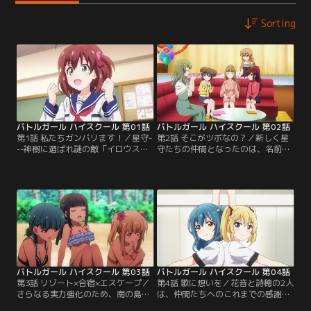
Sorting
バトルガール ハイスクール 第01話
バトルガール ハイスクール 第02話
第1話 私たちガンバリます！／星守-
第2話 そこがツボなの？／新しく星
--神樹に選ばれ謎の敵「イロウス」
守たちの仲間となったのは、名前と
と戦う力を手に入れた18人の少女た
年齢以外は一切不明、「ミサキ」と
ち。高校1年生の星月みきをはじ
名乗る謎の少女だった。ミサキは星
め、彼女たちは普段は普通の学校生
守たちに対し冷徹な態度で接し、ひ
活を送りながら、いざという時は地
とり自分勝手な行動ばかり取ろうと
球の平和を守るため戦っていた。あ
する。そんなミサキに反感を抱く星
る日、いつものように特訓に励んで
守たちであったが、その様子を見て
いた彼女たちであったが…。【提
いたみきがミサキの歓迎会を開こう
供：バンダイチャンネル】
と提案をし…。【提供：バンダイチ
ャンネル】
バトルガール ハイスクール 第03話
バトルガール ハイスクール 第04話
第3話 リゾート×合宿×エスケープ／
第4話 歌に想いを／花音と詩穂の2人
さらなる実力強化のため、南の島で
は、仲間たちへのこれまでの感謝の
特訓を行うことになった星守たち。
想いを伝えるべく、f*fのライブツ