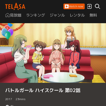
Watch now
見放題
ランキング
ジャンル
レンタル
無料
は
バトルガール ハイスクール 第02話
2017
23
mins