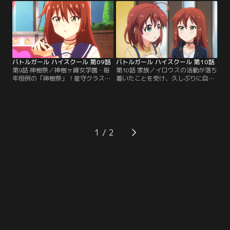
の「星守」としての強い覚悟に触れ
他にも誰かがいるかのような出来事
たミサキは……。【提供：バンダイ
が次々と起こる。「もしかして幽霊
チャンネル】
かもしれない」と恐る恐る調査に乗
り出した3人が目にしたものと
は……。【提供：バンダイチャンネ
ル】
バトルガール ハイスクール 第09話
バトルガール ハイスクール 第10話
第9話 神樹祭／神樹ヶ峰女学園・毎
第10話 家族／イロウスの活動が落ち
年恒例の「神樹祭」！星守クラスの
着いたことを受け、久しぶりに自宅
出し物は演劇に決まったが、衣装の
に戻れることとなった星守たち。み
関係で演目は明後日の方向に突き進
きの誘いを受けて星月家に行くこと
む。そんな平和なつかの間のひとと
となったミサキは、みきの家族の温
きとは裏腹に、彼女たちの背後には
かなもてなしに、これまで見せたこ
新たな脅威が迫りつつあった……。
とのないような柔らかな表情を見せ
【提供：バンダイチャンネル】
る。そんな彼女の様子に、これまで
1
ずっとミサキのことを気にかけてい
たみきはほっと一安心するが……。
【提供：バンダイチャンネル】