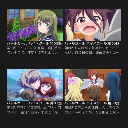
炎天下の厳しい環境に音を上げる彼
アー最終公演を神樹ヶ峰女学園で開
女たちであったが、ミサキに厳しい
催しようとしていた。度重なるトラ
言葉を掛けられたサドネは、ひとき
ブルも星守たちの協力で乗り越え、
わ塞ぎ込んでいた。厳しい特訓から
着々と準備は進んでいた。しかし、
の逃避と、サドネを元気づけるた
このまま無事に開催できると思って
め、あんこ・望・桜・ひなたの4人
いた矢先、また新たなトラブルが発
はサドネを連れて真夜中の探検に繰
生して…。【提供：バンダイチャン
り出すが…。【提供：バンダイチャ
ネル】
ンネル】
バトルガール ハイスクール 第05話
バトルガール ハイスクール 第06話
第5話 アイリスの花言葉／責任感の
第6話 れんげがくるみでくるみがれ
強いゆりは、仲間と協力しようとし
んげ／ある日の朝、蓮華はふと自分
ないミサキに対し、ひときわモヤモ
の身体の異変に気が付く。鏡に写っ
ヤしたものを感じていた。しかし、
た姿はいつもの自分ではなく---なん
望はゆりに、くるみはミサキに「2
と、くるみと入れ替わってしまって
人はとても似ている」のだと語る。
いたのだ。どうやら、以前に戦った
いまでこそ強い絆で結ばれている
イロウスの精神攻撃が原因のようで
望・ゆり・くるみだったが、実は3
あった。蓮華は、くるみの姿を利用
人にはある過去があった…。【提
して、ここぞとばかりに他の星守た
供：バンダイチャンネル】
ちへの過剰なスキンシップを図ろう
とするが……。【提供：バンダイチ
ャンネル】
バトルガール ハイスクール 第07話
バトルガール ハイスクール 第08話
第7話 守る力／突如現れた巨大イロ
第8話 星守たちの休日／久しぶりの
ウスに、星守たちはこれまでにない
休日！…のはずが、くじ引きで負け
ほど苦戦していた。負傷者も出始
たみき・昴・遥香の3人は合宿所で
め、街を放棄し撤退するという選択
留守番をする羽目に。しかし、3人
肢も現実味を帯びてきたなか、みき
しかいないはずの合宿所で、まるで