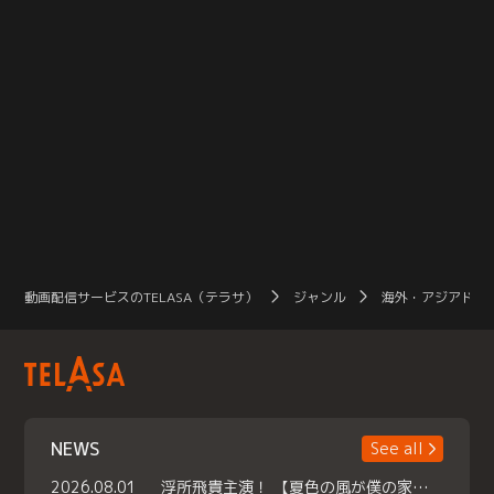
動画配信サービスのTELASA（テラサ）
ジャンル
海外・アジアドラ
NEWS
See all
2026.08.01
浮所飛貴主演！ 【夏色の風が僕の家にやってきた】 本日よりテラサで独占配信スタート！