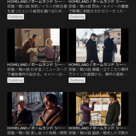
HOMELAND／ホームランド シーズン6 第03話／吹替
HOMELAND／ホームランド シーズン6 第04話／吹替
吹替／第03話 契約／イランが核合意
吹替／第04話 閃光／キャリーの奮闘
を破ったという疑惑を調べるため、
で無事に釈放されたセクーだった
次期大統領から指名されたソール
が、周囲からFBIの協力者になったの
Dubbing
Dubbing
は、アブダビでモサドと合流する。
ではないかと疑われてしまう。一
同じ頃、裁判所命令に背いてサード
方、キーン次期大統領は核合意違反
と会ったキャリーは、セクーの元へ
の疑いがあるイランに柔軟な姿勢を
悪い知らせを告げに行こうとしてい
取っているとすっぱ抜かれ、その背
た。一方、キャリーの家の地下で暮
後にアダルがいるのではないかと疑
らすクインは不穏な空気を感じ取
いを持つ。同じ頃、ソールは西岸地
り、ひそかに行動を開始する。
区で、ある旧友と再会していた。
HOMELAND／ホームランド シーズン6 第05話／吹替
HOMELAND／ホームランド シーズン6 第06話／吹替
吹替／第05話 引き金／ニューヨーク
吹替／第06話 帰還／立てこもり事件
で爆発事件が起きる。キャリーは渦
でクインが逮捕され、事件の真相を
中のセクーを釈放させたことをFBI捜
探ろうとするキャリーはFBI捜査官の
Dubbing
Dubbing
査官のコンリンから責められるが、
コンリンに協力を求める。クインが
釈放の裏にはキャリーも知らない事
撮った写真から手がかりを探し当て
実が潜んでいた。一方、次期大統領
たコンリンは謎の施設にたどり着く
のキーンは事件を受けてニューヨー
が…。一方、モサドがイランの核合
クからの避難を余儀なくされる。し
意違反をでっち上げたのではと疑う
かし、彼女の思惑とは異なる方向へ
ソールは、調べを進める中で予期せ
事態が発展していく。
ぬ壁にぶつかる。
HOMELAND／ホームランド シーズン6 第07話／吹替
HOMELAND／ホームランド シーズン6 第08話／吹替
吹替／第07話 差し迫った危険／病院
吹替／第08話 錯誤／戦死した次期大