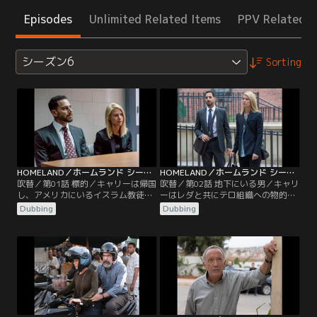
Episodes
Unlimited Related Items
PPV Related I
シーズン6
Sorting
HOMELAND／ホームランド シーズン6 第01話／吹替
HOMELAND／ホームランド シーズン6 第02話／吹替
吹替／第01話 標的／キャリーは帰国
吹替／第02話 地下にいる男／キャリ
し、アメリカにいるイスラム教徒の
ーはレダと共にテロ組織への物的援
ために支援活動を始めていた。そこ
助を企んだ容疑で捕まったセクーを
Dubbing
Dubbing
へキャリーにプロポーズしていたオ
救うために奔走する。クインはキャ
ットーが訪ねてくるが…。一方、ソ
リーの家で暮らし始めるが、毒ガス
ールたちは政権の引き継ぎに備え、
の後遺症に悩まされ続けていた。そ
次期大統領に対テロ政策を説明する
んなクインを1人にしておけないキ
が、アダルは彼女の反応に懸念を覚
ャリーは旧友に助けを求める。一
える。同じ頃、イスラム教徒の青年
方、次期大統領と面会後、ある疑念
がテロ容疑で逮捕される。
を抱いたソールはキャリーの元を訪
れる。