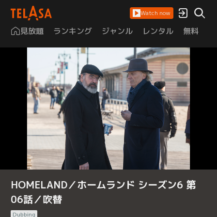
Watch now
見放題
ランキング
ジャンル
レンタル
無料
は
HOMELAND／ホームランド シーズン6 第
06話／吹替
Dubbing