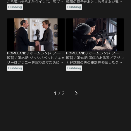
から連れ去られたクインは、気づく
統領の息子をおとしめる企みが進む
と人里離れた湖畔の家にいた。そし
一方、亡命を望むジャバディは事態
Dubbing
Dubbing
て、傍らに懐かしい女性の姿がある
が進展せず、いらだちを募らせてい
のに気づく。一方、キャリーの元に
た。アメリカの諜報機関内に敵がい
はフラニーの学校から1本の電話が
るのではないかと疑うソールは次期
入る。児童福祉局の担当者が来てい
大統領への取り次ぎを頼もうとキャ
ると聞いたキャリーは学校へ急ぐ
リーの家を訪れるが…。同じ頃、湖
が…。同じ頃、ニューヨークの空港
畔の家にかくまわれているクイン
に意外な人物の姿があった。
は、ある疑いを捨て切れずにいた。
HOMELAND／ホームランド シーズン6 第09話／吹替
HOMELAND／ホームランド シーズン6 第10話／吹替
吹替／第09話 ソックパペット／キャ
吹替／第10話 国旗のある家／アダル
リーはフラニーを取り戻すためにセ
と野球帽の男の電話を盗聴したクイ
ラピーを受けるが、ブロディとの過
ンは、男の居場所を突き止める。そ
Dubbing
Dubbing
去を話すことで、自身の傷が深まる
こで懐かしい人物と再会を果たす
のを感じていた。一方、すっかりジ
が…。オキーフの会社に潜入したマ
ャバディの言葉を信じた次期大統領
ックスは、そこでプロパガンダが行
のキーンは、イランへの対応を相談
われていると訴えるが、宣誓供述と
するためにアダルを呼び寄せる。ア
フラニーとの面会を控えるキャリー
1
ダルは言葉巧みにキーンに取り入
は耳を貸そうとしない。だが、そん
り、自らの仲間を閣僚に推そうとす
な彼女を不安にさせる出来事が起こ
るが…。
る。