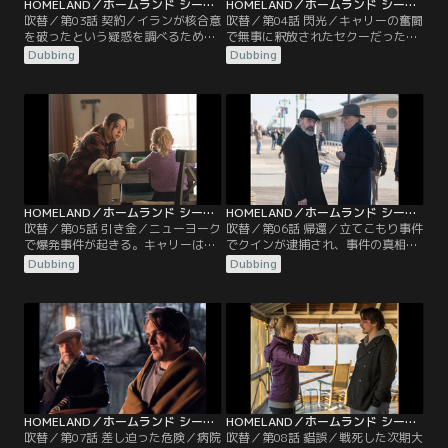
HOMELAND／ホームランド シーズン6 第03話／吹替
HOMELAND／ホームランド シーズン6 第04話／吹替
吹替／第03話 契約／イランが核合意
吹替／第04話 閃光／キャリーの奮闘
を破ったという疑惑を調べるため、
で無事に釈放されたセクーだった
次期大統領から指名されたソール
が、周囲からFBIの協力者になったの
Dubbing
Dubbing
は、アブダビでモサドと合流する。
ではないかと疑われてしまう。一
同じ頃、裁判所命令に背いてサード
方、キーン次期大統領は核合意違反
と会ったキャリーは、セクーの元へ
の疑いがあるイランに柔軟な姿勢を
悪い知らせを告げに行こうとしてい
取っているとすっぱ抜かれ、その背
た。一方、キャリーの家の地下で暮
後にアダルがいるのではないかと疑
らすクインは不穏な空気を感じ取
いを持つ。同じ頃、ソールは西岸地
り、ひそかに行動を開始する。
区で、ある旧友と再会していた。
HOMELAND／ホームランド シーズン6 第05話／吹替
HOMELAND／ホームランド シーズン6 第06話／吹替
吹替／第05話 引き金／ニューヨーク
吹替／第06話 帰還／立てこもり事件
で爆発事件が起きる。キャリーは渦
でクインが逮捕され、事件の真相を
中のセクーを釈放させたことをFBI捜
探ろうとするキャリーはFBI捜査官の
Dubbing
Dubbing
査官のコンリンから責められるが、
コンリンに協力を求める。クインが
釈放の裏にはキャリーも知らない事
撮った写真から手がかりを探し当て
実が潜んでいた。一方、次期大統領
たコンリンは謎の施設にたどり着く
のキーンは事件を受けてニューヨー
が…。一方、モサドがイランの核合
クからの避難を余儀なくされる。し
意違反をでっち上げたのではと疑う
かし、彼女の思惑とは異なる方向へ
ソールは、調べを進める中で予期せ
事態が発展していく。
ぬ壁にぶつかる。
HOMELAND／ホームランド シーズン6 第07話／吹替
HOMELAND／ホームランド シーズン6 第08話／吹替
吹替／第07話 差し迫った危険／病院
吹替／第08話 錯誤／戦死した次期大