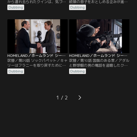
から連れ去られたクインは、気づく
統領の息子をおとしめる企みが進む
と人里離れた湖畔の家にいた。そし
一方、亡命を望むジャバディは事態
Dubbing
Dubbing
て、傍らに懐かしい女性の姿がある
が進展せず、いらだちを募らせてい
のに気づく。一方、キャリーの元に
た。アメリカの諜報機関内に敵がい
はフラニーの学校から1本の電話が
るのではないかと疑うソールは次期
入る。児童福祉局の担当者が来てい
大統領への取り次ぎを頼もうとキャ
ると聞いたキャリーは学校へ急ぐ
リーの家を訪れるが…。同じ頃、湖
が…。同じ頃、ニューヨークの空港
畔の家にかくまわれているクイン
に意外な人物の姿があった。
は、ある疑いを捨て切れずにいた。
HOMELAND／ホームランド シーズン6 第09話／吹替
HOMELAND／ホームランド シーズン6 第10話／吹替
吹替／第09話 ソックパペット／キャ
吹替／第10話 国旗のある家／アダル
リーはフラニーを取り戻すためにセ
と野球帽の男の電話を盗聴したクイ
ラピーを受けるが、ブロディとの過
ンは、男の居場所を突き止める。そ
Dubbing
Dubbing
去を話すことで、自身の傷が深まる
こで懐かしい人物と再会を果たす
のを感じていた。一方、すっかりジ
が…。オキーフの会社に潜入したマ
ャバディの言葉を信じた次期大統領
ックスは、そこでプロパガンダが行
のキーンは、イランへの対応を相談
われていると訴えるが、宣誓供述と
するためにアダルを呼び寄せる。ア
フラニーとの面会を控えるキャリー
1
ダルは言葉巧みにキーンに取り入
は耳を貸そうとしない。だが、そん
り、自らの仲間を閣僚に推そうとす
な彼女を不安にさせる出来事が起こ
るが…。
る。