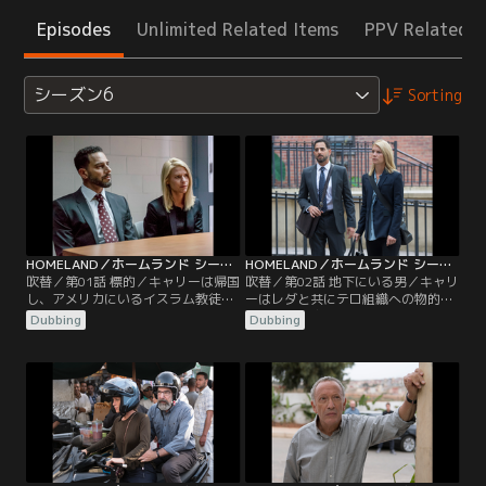
Episodes
Unlimited Related Items
PPV Related I
シーズン6
Sorting
HOMELAND／ホームランド シーズン6 第01話／吹替
HOMELAND／ホームランド シーズン6 第02話／吹替
吹替／第01話 標的／キャリーは帰国
吹替／第02話 地下にいる男／キャリ
し、アメリカにいるイスラム教徒の
ーはレダと共にテロ組織への物的援
ために支援活動を始めていた。そこ
助を企んだ容疑で捕まったセクーを
Dubbing
Dubbing
へキャリーにプロポーズしていたオ
救うために奔走する。クインはキャ
ットーが訪ねてくるが…。一方、ソ
リーの家で暮らし始めるが、毒ガス
ールたちは政権の引き継ぎに備え、
の後遺症に悩まされ続けていた。そ
次期大統領に対テロ政策を説明する
んなクインを1人にしておけないキ
が、アダルは彼女の反応に懸念を覚
ャリーは旧友に助けを求める。一
える。同じ頃、イスラム教徒の青年
方、次期大統領と面会後、ある疑念
がテロ容疑で逮捕される。
を抱いたソールはキャリーの元を訪
れる。