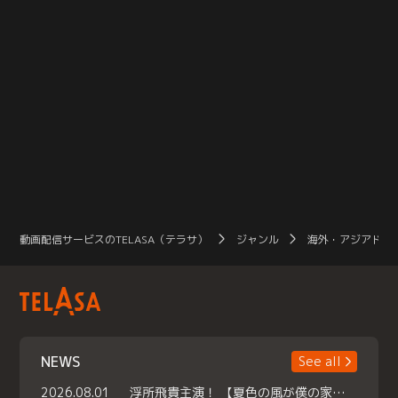
動画配信サービスのTELASA（テラサ）
ジャンル
海外・アジアドラ
NEWS
See all
2026.08.01
浮所飛貴主演！ 【夏色の風が僕の家にやってきた】 本日よりテラサで独占配信スタート！