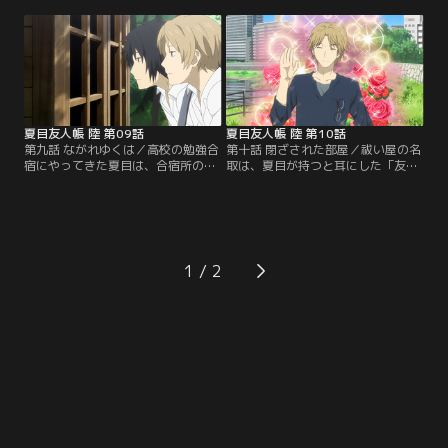
の妖怪は、七房の森に住み、その昔
していて、夏目の学校に連れて行っ
森を訪れたレイコと出会ったらし
て欲しいという。怪しみながらも葵
い。森で最も強い力を持つ妖怪「セ
を連れて学校へ向かった夏目は西村
ンキ」と「ヒャッコ」の喧嘩が続
とすれ違い、西村には葵が見えてい
き、困り果てたゴモチたち森の妖怪
ないことから、彼が妖怪だと気付
は、強い妖力を持つレイコに止めて
く。聞けば、香も妖怪を見ることが
ほしいと依頼したという。【提供：
でき、事情があって縁を…。【提
バンダイチャンネル】
供：バンダイチャンネル】
夏目友人帳 陸 第09話
夏目友人帳 陸 第10話
第九話 ながれゆくは／高校の勉強合
第十話 閉ざされた部屋／祓い屋の名
宿にやってきた夏目は、合宿所の川
取は、夏目が持つと耳にした「友人
向こうにある社「四つ面塚」を訪れ
帳」の情報を集めていた。一方の夏
る。社には、山神さまと山を守るお
目は、塔子が作ったジャムを渡すた
付きの者が由来となる4つのお面が
め、名取のマンションを訪ねる。合
供えられているらしいが、夏目以外
流した2人の前に祓い屋の会宮が現
にはお面が3つしか見えていない。
れ、妖怪や術の研究で知られた故・
気にしないようにしていた夏目だ
箱崎の隠された遺産探しに誘われ
1
が、大雨で川が氾濫した翌日、小舟
る。箱崎邸では多くの祓い屋が研究
に乗って水面に頭を浸ける女の姿を
資料のある書斎を探していて、見つ
目撃する…。【提供：バンダイチャ
かり次第、孫娘・紅子は…。【提
ンネル】
供：バンダイチャンネル】