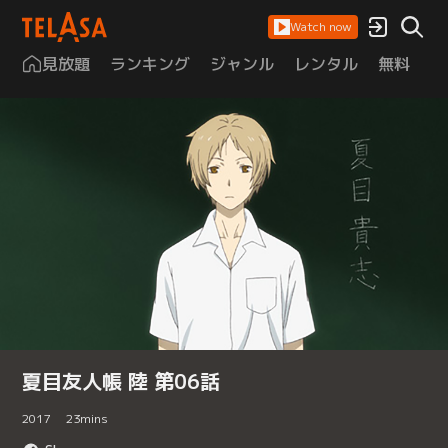
Watch now
見放題
ランキング
ジャンル
レンタル
無料
は
夏目友人帳 陸 第06話
2017
23
mins