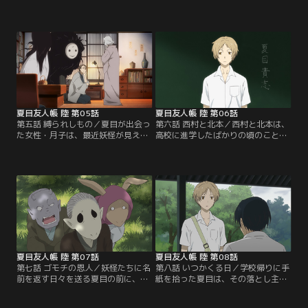
れた夏目は、先約のあった田沼とニ
そこには場所と時間だけが書かれて
ャンコ先生と共に話を聞きに行く。
いた。名取の身を案じた夏目は、誰
夏目が妖怪を見ることが出来ると知
宛かもわからないまま記された場所
っている柴田は、夜中に変な音が聞
へ向かい、月子という女性と出会
こえるという空き家「外木の人形屋
う。雨に濡れる夏目を心配した月子
敷」について相談を持ちかける。柴
は、傘を貸すために自宅へと招き入
田と共に屋敷を見に行った夏目は、
れる。そんな中、天井から何やら大
変なものと目が合ってしまい…。
きな音が聞こえる。月子曰く、近頃
【提供：バンダイチャンネル】
不審な音が度々聞こえ…。【提供：
バンダイチャンネル】
夏目友人帳 陸 第05話
夏目友人帳 陸 第06話
第五話 縛られしもの／夏目が出会っ
第六話 西村と北本／西村と北本は、
た女性・月子は、最近妖怪が見えな
高校に進学したばかりの頃のことを
くなり廃業した祓い屋で、名取の師
思い出していた。2人は、転校して
匠ともいえるタクマの娘だった。自
きたばかりの夏目に対して、笑顔を
宅の異変を感じた月子は、名取に調
いつも返してくるものの、どこか距
査を依頼していたのだという。どう
離があると感じていた。そんなある
やら、解約の儀が行われず自由にな
日、西村は公園で倒れている夏目を
れなくなったタクマの元式が災いを
見つける。そんな状況でも遠慮する
引き起こしているようだが、夏目は
夏目だったが、心配した西村は自宅
違和感を覚える。名取と共に屋敷を
へと連れて行く。【提供：バンダイ
調べている最中…。【提供：バンダ
チャンネル】
イチャンネル】
夏目友人帳 陸 第07話
夏目友人帳 陸 第08話
第七話 ゴモチの恩人／妖怪たちに名
第八話 いつかくる日／学校帰りに手
前を返す日々を送る夏目の前に、恩
紙を拾った夏目は、その落とし主で
人であるレイコにお礼をしたいと話
ある「葵」と出会う。葵は、手紙の
す妖怪が現れる。ゴモチと名乗るそ
主である幼なじみの女性「香」を探