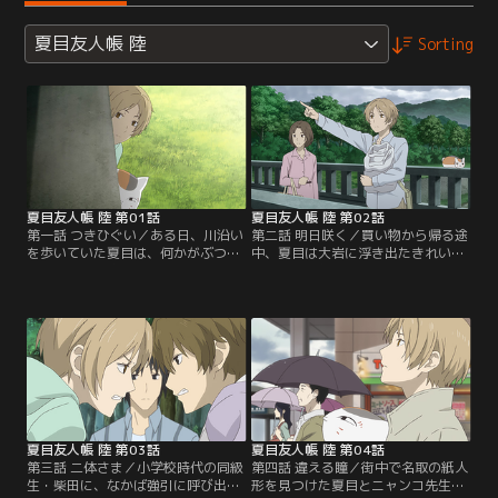
夏目友人帳 陸
Sorting
夏目友人帳 陸 第01話
夏目友人帳 陸 第02話
第一話 つきひぐい／ある日、川沿い
第二話 明日咲く／買い物から帰る途
を歩いていた夏目は、何かがぶつか
中、夏目は大岩に浮き出たきれいな
り合うような音を聞き、壷を被った
花の模様に気付くが、どうやら一緒
妖怪が橋桁に頭を打ちつける姿を目
に居る塔子には見えていない様子。
にする。深入りしないように立ち去
その後、西村・北本と釣りをした際
ろうとする夏目だったが、壷を外し
にも河原で模様のある石を発見した
て欲しいと妖怪に頼まれつい手助け
夏目は、妖怪の仕業かと警戒する
してしまう。すると、助けてくれた
が、犬の会によると不浄になった石
お礼として、妖怪「つきひぐい」の
や岩を清める妖怪・石洗いによるも
力で夏目は子どもに戻ってしま
のだという。そんな夏目の前に石洗
う…。【提供：バンダイチャンネ
いの「ナナマキ」が現れ…。【提
ル】
供：バンダイチャンネル】
夏目友人帳 陸 第03話
夏目友人帳 陸 第04話
第三話 二体さま／小学校時代の同級
第四話 違える瞳／街中で名取の紙人
生・柴田に、なかば強引に呼び出さ
形を見つけた夏目とニャンコ先生。