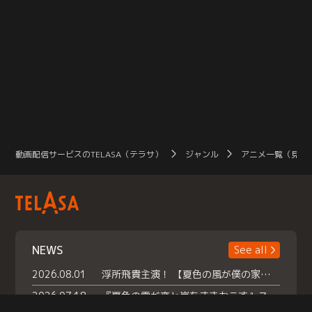
動画配信サービスのTELASA（テラサ）
ジャンル
アニメ一覧（見放
NEWS
See all
2026.08.01
浮所飛貴主演！ 【夏色の風が僕の家にやってきた】 本日よりテラサで独占配信スタート！
2026.07.18
『夏色の雲が恋と嵐をまきおこす』スペシャルメイキング 【Part1】2026年７月18日（土）23時30分～配信スタート！話題のシーンの裏側を大公開！豪華キャスト大集合！ 『武宮家 真夏の家族会議』開催！