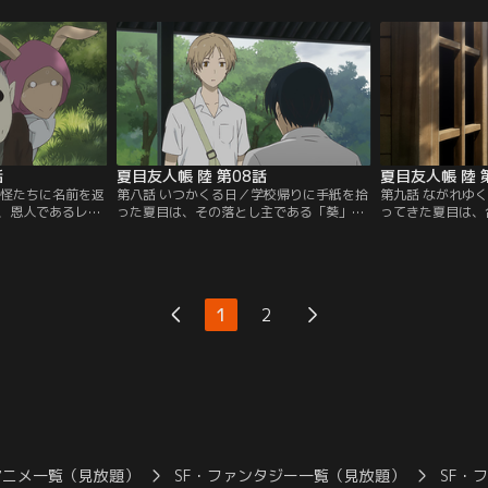
のある石を発見し
来ると知っている柴田は、夜中に変な音が
れた場所へ向かい
と警戒するが、犬
聞こえるという空き家「外木の人形屋敷」
う。雨に濡れる夏
た石や岩を清める
について相談を持ちかける。柴田と共に屋
を貸すために自宅
だという。そんな
敷を見に行った夏目は、変なものと目が合
中、天井から何や
ナマキ」が現
ってしまい…。【提供：バンダイチャンネ
月子曰く、近頃不
チャンネル】
ル】
【提供：バンダイ
話
夏目友人帳 陸 第08話
夏目友人帳 陸 
妖怪たちに名前を返
第八話 いつかくる日／学校帰りに手紙を拾
第九話 ながれゆ
、恩人であるレイ
った夏目は、その落とし主である「葵」と
ってきた夏目は、
妖怪が現れる。ゴ
出会う。葵は、手紙の主である幼なじみの
社「四つ面塚」を
、七房の森に住
女性「香」を探していて、夏目の学校に連
まと山を守るお付
イコと出会ったら
れて行って欲しいという。怪しみながらも
のお面が供えられ
持つ妖怪「セン
葵を連れて学校へ向かった夏目は西村とす
外にはお面が3つ
嘩が続き、困り果
れ違い、西村には葵が見えていないことか
しないようにして
1
2
は、強い妖力を持
ら、彼が妖怪だと気付く。聞けば、香も妖
が氾濫した翌日、
と依頼したとい
怪を見ることができ、事情があって縁
浸ける女の姿を目
ャンネル】
を…。【提供：バンダイチャンネル】
ダイチャンネル】
アニメ一覧（見放題）
SF・ファンタジー一覧（見放題）
SF・