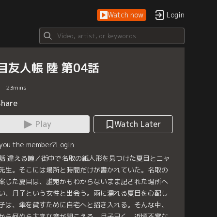
Watch now
Login
目友人帳 陸 第04話
23
mins
Share
Play
Watch Later
 you the member?
Login
話 違える瞳／街中で名取の紙人形を見つけた夏目とニャ
先生。そこには場所と時間だけが書かれていた。名取の
案じた夏目は、誰宛かもわからないまま記された場所へ
い、月子という女性と出会う。雨に濡れる夏目を心配し
子は、傘を貸すために自宅へと招き入れる。そんな中、
から何やら大きな音が聞こえる。月子曰く、近頃不審な