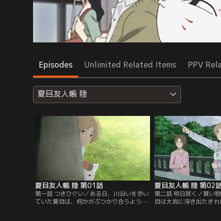
Episodes
Unlimited Related Items
PPV Rel
夏目友人帳 陸
夏目友人帳 陸 第01話
夏目友人帳 陸 第02
第一話 つきひぐい／ある日、川沿いを歩い
第二話 明日咲く／買い
ていた夏目は、何かがぶつかり合うような
目は大岩に浮き出たきれ
音を聞き、壷を被った妖怪が橋桁に頭を打
付くが、どうやら一緒に
ちつける姿を目にする。深入りしないよう
ていない様子。その後、