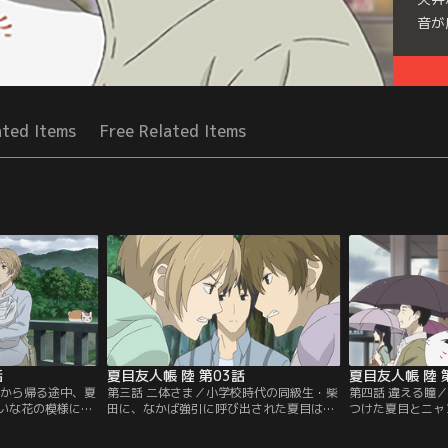
音が
Seri
ated Items
Free Related Items
話
夏目友人帳 陸 第03話
夏目友人帳 陸 
物から帰る途中、夏
第三話 二体さま／小学校時代の同級生・柴
第四話 違える瞳
いな花の模様に気
田に、なかば強引に呼び出された夏目は、
つけた夏目とニャ
居る塔子には見え
先約のあった田沼とニャンコ先生と共に話
と時間だけが書か
西村・北本と釣り
を聞きに行く。夏目が妖怪を見ることが出
じた夏目は、誰宛