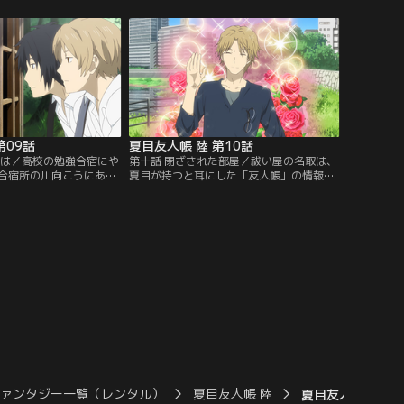
、月子という女性と出会
は、名取に調査を依頼していたのだとい
目を心配した月子は、傘
う。どうやら、解約の儀が行われず自由に
へと招き入れる。そんな
なれなくなったタクマの元式が災いを引き
ら大きな音が聞こえる。
起こしているようだが、夏目は違和感を覚
審な音が度々聞こえ…。
える。名取と共に屋敷を調べている最
チャンネル】
中…。【提供：バンダイチャンネル】
第09話
夏目友人帳 陸 第10話
くは／高校の勉強合宿にや
第十話 閉ざされた部屋／祓い屋の名取は、
合宿所の川向こうにある
夏目が持つと耳にした「友人帳」の情報を
訪れる。社には、山神さ
集めていた。一方の夏目は、塔子が作った
きの者が由来となる4つ
ジャムを渡すため、名取のマンションを訪
ているらしいが、夏目以
ねる。合流した2人の前に祓い屋の会宮が
しか見えていない。気に
現れ、妖怪や術の研究で知られた故・箱崎
いた夏目だが、大雨で川
の隠された遺産探しに誘われる。箱崎邸で
小舟に乗って水面に頭を
は多くの祓い屋が研究資料のある書斎を探
撃する…。【提供：バン
していて、見つかり次第、孫娘・紅子
は…。【提供：バンダイチャンネル】
ファンタジー一覧（レンタル）
夏目友人帳 陸
夏目友人帳 陸 第