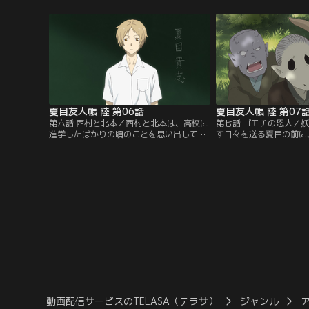
に立ち去ろうとする夏目だったが、壷を外
をした際にも河原で模様
して欲しいと妖怪に頼まれつい手助けして
た夏目は、妖怪の仕業か
しまう。すると、助けてくれたお礼とし
の会によると不浄になっ
て、妖怪「つきひぐい」の力で夏目は子ど
妖怪・石洗いによるもの
もに戻ってしまう…。【提供：バンダイチ
夏目の前に石洗いの「ナ
ャンネル】
れ…。【提供：バンダイ
夏目友人帳 陸 第06話
夏目友人帳 陸 第07
第六話 西村と北本／西村と北本は、高校に
第七話 ゴモチの恩人／
進学したばかりの頃のことを思い出してい
す日々を送る夏目の前に
た。2人は、転校してきたばかりの夏目に
コにお礼をしたいと話す
対して、笑顔をいつも返してくるものの、
モチと名乗るその妖怪は
どこか距離があると感じていた。そんなあ
み、その昔森を訪れたレ
る日、西村は公園で倒れている夏目を見つ
しい。森で最も強い力を
ける。そんな状況でも遠慮する夏目だった
キ」と「ヒャッコ」の喧
が、心配した西村は自宅へと連れて行く。
てたゴモチたち森の妖怪
【提供：バンダイチャンネル】
つレイコに止めてほしい
う。【提供：バンダイチ
動画配信サービスのTELASA（テラサ）
ジャンル