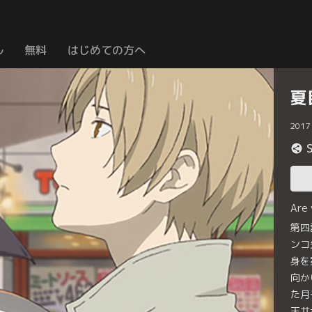
ル
無料
はじめての方へ
夏
2017
Are
第四
ンコ
身を
向か
た月
天井