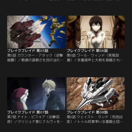
着々と王都ビノンテンへと迫ってい
された。両軍入り乱れる混戦から辛
た。襲撃がゼスの本意ではないと信
うじて離脱したライガットだった
じるライガットは、交渉のためデル
が、ゼスの部下・リィに遭遇。一騎
フィングで単身出撃。士官学校
討ちを余儀なくされてしまう。ゼス
で“書記長の弟”と“能なし”として出
への忠誠と武功に逸り、苛烈な攻撃
逢ったふたりは、4年の時を経て戦
でライガットを追い詰めるリィ。デ
場で対峙する。相手こそが兵を退く
ルフィングの可動限界が迫るなか、
べきと譲らぬ交渉は、やがて思いも
ライガットが目にしたのはあまりに
よらぬ運命を導き出す…。
も過酷な“戦争”の現実だった。
ブレイクブレイド 第05話
ブレイクブレイド 第06話
第5話 カウンター・アタック（逆撃
第6話 ワール・ウィンド（疾風怒
強襲）／戦場の過酷さを目の当たり
濤）／多重装甲と大剣を装備された
にし、一度は帰郷を決めたライガッ
デルフィングはアルガス機を粉砕、
ト。だが、民のため降伏も辞さない
ゼス機のコクピットを押し潰す。ク
ホズルの決意を知り、自ら戦士とな
レオは決死の突撃で敵軍を圧倒、ゼ
る道を選択する。クリシュナ軍がデ
ス救出を果たすものの、自らは虜囚
ルフィングという強大な力を得る一
の身となった。かつての親友を殺し
方、アテネスで動き始める“戦争の
かねなかった初陣にただ虚脱するラ
天才”ボルキュス将軍。そして、リ
イガット。そして接収したエルテー
ィを失ったクレオらワルキウレス部
ミスの搭乗士として、謎の男・ジル
隊の攻撃第三波が…。
グが選ばれるのだが…。
ブレイクブレイド 第07話
ブレイクブレイド 第08話
第7話 ナイト・ビフォア（出撃前
第8話 ウェイスト・ランド（死地凶
夜）／クリシュナ軍にナルヴィを隊
変）／トゥル将軍率いる重騎士団を
長とした特別遊撃隊が編成される。
破り、クリシュナ国境を突破したボ
訓練中の部隊は突如、赤いエルテー
ルキュス大隊。対するバルド隊はア