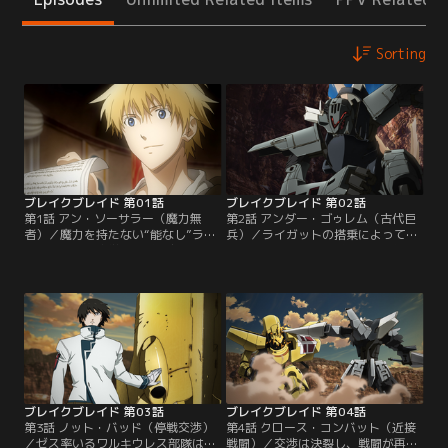
Sorting
ブレイクブレイド 第01話
ブレイクブレイド 第02話
第1話 アン・ソーサラー（魔力無
第2話 アンダー・ゴゥレム（古代巨
者）／魔力を持たない“能なし”ライ
兵）／ライガットの搭乗によって
ガットは、士官学校時代の友人であ
1000年の眠りから目覚めた古代巨兵
るクリシュナ国王ホズルと王妃シギ
は、圧倒的な力で石英を砕き、つい
ュンに召喚され、隣国アテネス連邦
にその姿を現す。混乱するライガッ
による領内侵攻の事実を知らされ
トの前に立ちはだかるゼスの強襲部
る。その前線指揮官が、3人の親
隊。激しい戦闘のさなか、祖国の運
友・ゼスであることも。王都で発掘
命を背負って再会するかつての親友
された推定1000年前の古代巨兵に偶
たち。彼のみが動かせる巨大な力を
然乗り込んだとき、ライガットの運
手にしたライガットは、戦乱の渦へ
命は大きく動き始める…。
と容赦なく飲み込まれてゆく。
ブレイクブレイド 第03話
ブレイクブレイド 第04話
第3話 ノット・バッド（停戦交渉）
第4話 クロース・コンバット（近接
／ゼス率いるワルキウレス部隊は、
戦闘）／交渉は決裂し、戦闘が再開