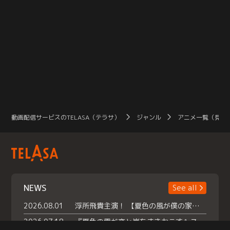
動画配信サービスのTELASA（テラサ）
ジャンル
アニメ一覧（見放
NEWS
See all
2026.08.01
浮所飛貴主演！ 【夏色の風が僕の家にやってきた】 本日よりテラサで独占配信スタート！
2026.07.18
『夏色の雲が恋と嵐をまきおこす』スペシャルメイキング 【Part1】2026年７月18日（土）23時30分～配信スタート！話題のシーンの裏側を大公開！豪華キャスト大集合！ 『武宮家 真夏の家族会議』開催！