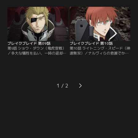
ミスの襲撃を受けた。ゼスすら手こ
ラカン荒野でこれを迎え撃つ。両軍
ずった機体を易々と乗りこなしたジ
の雌雄を決する大衝突がついに幕を
ルグは、バルド将軍の息子であ
開けた。冷酷非情なボルキュスの奇
り“味方殺し”として投獄された男だ
策に戦況が混乱を極めたとき、重層
った。ライガット、ホズル、シギュ
装甲を纏ったデルフィングとミレニ
ンらそれぞれの想いが募るなか、刻
ル部隊が到着、激戦はさらに混迷の
一刻、ボルキュスとの対決が迫る。
度を深めてゆく…。
ブレイクブレイド 第09話
ブレイクブレイド 第10話
第9話 ショウ・ダウン（竜虎宣戦）
第10話 ライトニング・スピード（神
／多大な犠牲を払い、一時の退却を
速無双）／ナルヴィらの救援でかろ
余儀なくされるアテネス・クリシュ
うじて危機を脱するライガット。離
ナ両軍。厳しさを増す状況の中、ボ
脱をはかるミレニル部隊に、イオ率
ルキュス大隊がライガットの故郷へ
いる分隊が襲い掛かる。混乱に乗じ
向け侵攻中との報せが入った。弟を
てライガットを戦域から引き剥がす
救うべく、制止を振り切り単身急行
ジルグ。ひたすらに弱者を嫌い、ジ
するライガット。凄惨な光景を前
ルグはライガットの本当の望みをえ
1
に、ボルキュスの駆るアテネス軍最
ぐり出そうと問いかける。そのと
強ゴゥレム・ヒュケリオンとデルフ
き、アテネスの精鋭“スペルタ部
ィングの一騎討ちが始まった！
隊”が…。