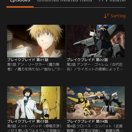
Sorting
ブレイクブレイド 第01話
ブレイクブレイド 第02話
第1話 アン・ソーサラー（魔力無
第2話 アンダー・ゴゥレム（古代巨
者）／魔力を持たない“能なし”ライ
兵）／ライガットの搭乗によって
ガットは、士官学校時代の友人であ
1000年の眠りから目覚めた古代巨兵
るクリシュナ国王ホズルと王妃シギ
は、圧倒的な力で石英を砕き、つい
ュンに召喚され、隣国アテネス連邦
にその姿を現す。混乱するライガッ
による領内侵攻の事実を知らされ
トの前に立ちはだかるゼスの強襲部
る。その前線指揮官が、3人の親
隊。激しい戦闘のさなか、祖国の運
友・ゼスであることも。王都で発掘
命を背負って再会するかつての親友
された推定1000年前の古代巨兵に偶
たち。彼のみが動かせる巨大な力を
然乗り込んだとき、ライガットの運
手にしたライガットは、戦乱の渦へ
命は大きく動き始める…。
と容赦なく飲み込まれてゆく。
ブレイクブレイド 第03話
ブレイクブレイド 第04話
第3話 ノット・バッド（停戦交渉）
第4話 クロース・コンバット（近接
／ゼス率いるワルキウレス部隊は、
戦闘）／交渉は決裂し、戦闘が再開