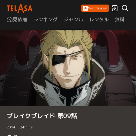
Watch now
見放題
ランキング
ジャンル
レンタル
無料
は
ブレイクブレイド 第09話
2014
24
mins