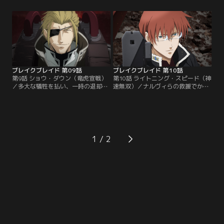
ミスの襲撃を受けた。ゼスすら手こ
ラカン荒野でこれを迎え撃つ。両軍
ずった機体を易々と乗りこなしたジ
の雌雄を決する大衝突がついに幕を
ルグは、バルド将軍の息子であ
開けた。冷酷非情なボルキュスの奇
り“味方殺し”として投獄された男だ
策に戦況が混乱を極めたとき、重層
った。ライガット、ホズル、シギュ
装甲を纏ったデルフィングとミレニ
ンらそれぞれの想いが募るなか、刻
ル部隊が到着、激戦はさらに混迷の
一刻、ボルキュスとの対決が迫る。
度を深めてゆく…。
ブレイクブレイド 第09話
ブレイクブレイド 第10話
第9話 ショウ・ダウン（竜虎宣戦）
第10話 ライトニング・スピード（神
／多大な犠牲を払い、一時の退却を
速無双）／ナルヴィらの救援でかろ
余儀なくされるアテネス・クリシュ
うじて危機を脱するライガット。離
ナ両軍。厳しさを増す状況の中、ボ
脱をはかるミレニル部隊に、イオ率
ルキュス大隊がライガットの故郷へ
いる分隊が襲い掛かる。混乱に乗じ
向け侵攻中との報せが入った。弟を
てライガットを戦域から引き剥がす
救うべく、制止を振り切り単身急行
ジルグ。ひたすらに弱者を嫌い、ジ
するライガット。凄惨な光景を前
ルグはライガットの本当の望みをえ
1
に、ボルキュスの駆るアテネス軍最
ぐり出そうと問いかける。そのと
強ゴゥレム・ヒュケリオンとデルフ
き、アテネスの精鋭“スペルタ部
ィングの一騎討ちが始まった！
隊”が…。