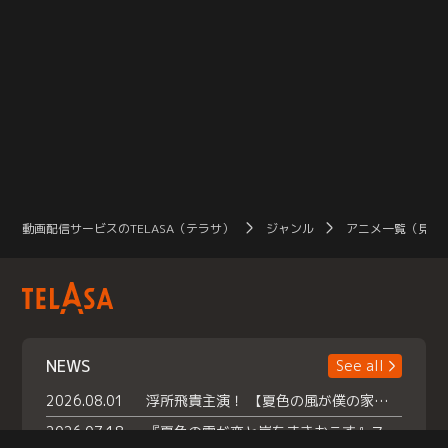
動画配信サービスのTELASA（テラサ）
ジャンル
アニメ一覧（見放
NEWS
See all
2026.08.01
浮所飛貴主演！ 【夏色の風が僕の家にやってきた】 本日よりテラサで独占配信スタート！
2026.07.18
『夏色の雲が恋と嵐をまきおこす』スペシャルメイキング 【Part1】2026年７月18日（土）23時30分～配信スタート！話題のシーンの裏側を大公開！豪華キャスト大集合！ 『武宮家 真夏の家族会議』開催！