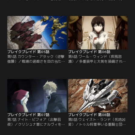
着々と王都ビノンテンへと迫ってい
された。両軍入り乱れる混戦から辛
た。襲撃がゼスの本意ではないと信
うじて離脱したライガットだった
じるライガットは、交渉のためデル
が、ゼスの部下・リィに遭遇。一騎
フィングで単身出撃。士官学校
討ちを余儀なくされてしまう。ゼス
で“書記長の弟”と“能なし”として出
への忠誠と武功に逸り、苛烈な攻撃
逢ったふたりは、4年の時を経て戦
でライガットを追い詰めるリィ。デ
場で対峙する。相手こそが兵を退く
ルフィングの可動限界が迫るなか、
べきと譲らぬ交渉は、やがて思いも
ライガットが目にしたのはあまりに
よらぬ運命を導き出す…。
も過酷な“戦争”の現実だった。
ブレイクブレイド 第05話
ブレイクブレイド 第06話
第5話 カウンター・アタック（逆撃
第6話 ワール・ウィンド（疾風怒
強襲）／戦場の過酷さを目の当たり
濤）／多重装甲と大剣を装備された
にし、一度は帰郷を決めたライガッ
デルフィングはアルガス機を粉砕、
ト。だが、民のため降伏も辞さない
ゼス機のコクピットを押し潰す。ク
ホズルの決意を知り、自ら戦士とな
レオは決死の突撃で敵軍を圧倒、ゼ
る道を選択する。クリシュナ軍がデ
ス救出を果たすものの、自らは虜囚
ルフィングという強大な力を得る一
の身となった。かつての親友を殺し
方、アテネスで動き始める“戦争の
かねなかった初陣にただ虚脱するラ
天才”ボルキュス将軍。そして、リ
イガット。そして接収したエルテー
ィを失ったクレオらワルキウレス部
ミスの搭乗士として、謎の男・ジル
隊の攻撃第三波が…。
グが選ばれるのだが…。
ブレイクブレイド 第07話
ブレイクブレイド 第08話
第7話 ナイト・ビフォア（出撃前
第8話 ウェイスト・ランド（死地凶
夜）／クリシュナ軍にナルヴィを隊
変）／トゥル将軍率いる重騎士団を
長とした特別遊撃隊が編成される。
破り、クリシュナ国境を突破したボ
訓練中の部隊は突如、赤いエルテー
ルキュス大隊。対するバルド隊はア