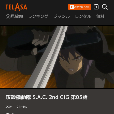
Watch now
見放題
ランキング
ジャンル
レンタル
無料
は
攻殻機動隊 S.A.C. 2nd GIG 第05話
2004
24
mins