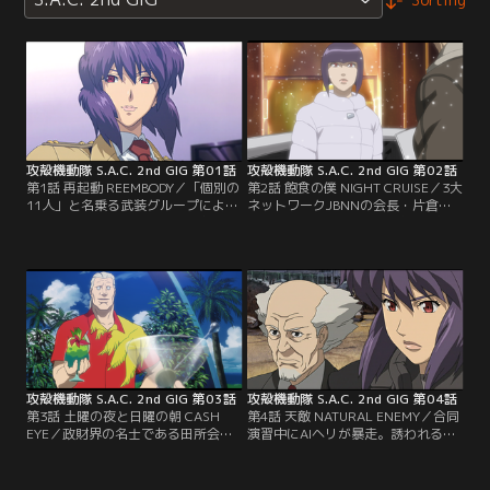
攻殻機動隊 S.A.C. 2nd GIG 第01話
攻殻機動隊 S.A.C. 2nd GIG 第02話
第1話 再起動 REEMBODY／「個別の
第2話 飽食の僕 NIGHT CRUISE／3大
11人」と名乗る武装グループによっ
ネットワークJBNNの会長・片倉の
て中国大使館が占拠された。密かに
専属パイロットを務めるギノ。欺瞞
出動していた公安9課の面々は無期
と不正に満ち溢れた世の中から、憧
限待機命令の解除を待つ。総理は、
れの高級娼婦“ヒララ”を救い出した
犠牲者を出さず15分以内にテロリス
い。義憤に燃えるギノは、彼らに正
トを鎮圧することを条件に、突入を
義の鉄槌を下すべく行動を開始す
許可するが--。
る！
攻殻機動隊 S.A.C. 2nd GIG 第03話
攻殻機動隊 S.A.C. 2nd GIG 第04話
第3話 土曜の夜と日曜の朝 CASH
第4話 天敵 NATURAL ENEMY／合同
EYE／政財界の名士である田所会長
演習中にAIヘリが暴走。誘われるよ
のもとに、窃盗犯から予告状が届い
うに各地で無人のヘリが動き出し、
た。9課は芽葺首相の命により、田
集結し始めた。そして、対応を迫ら
所主催のパーティを警備することに
れる9課の前に忽然と現れた内閣情