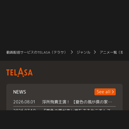
動画配信サービスのTELASA（テラサ）
ジャンル
アニメ一覧（見放
NEWS
See all
2026.08.01
浮所飛貴主演！ 【夏色の風が僕の家にやってきた】 本日よりテラサで独占配信スタート！
2026.07.18
『夏色の雲が恋と嵐をまきおこす』スペシャルメイキング 【Part1】2026年７月18日（土）23時30分～配信スタート！話題のシーンの裏側を大公開！豪華キャスト大集合！ 『武宮家 真夏の家族会議』開催！
2026.07.15
救命医・遥（今田）の《心揺さぶる過去》や、 麻酔科医・権野（船越英一郎）の《謎多きプライベート》など… 《知られざるエピソード》を独占配信！