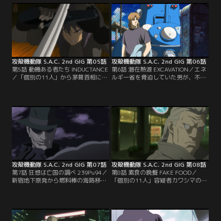
なる。だが、窃盗犯の正体は草薙だ
報庁の“ゴーダ”。彼の真意も図れぬ
った！9課の本当の狙いは何処にあ
まま、草薙らはタチコマで出撃する
るのか！！
が--
攻殻機動隊 S.A.C. 2nd GIG 第05話
攻殻機動隊 S.A.C. 2nd GIG 第06話
第5話 動機ある者たち INDUCTANCE
第6話 潜在熱源 EXCAVATION／エネ
／「個別の11人」から茅葺首相に暗
ルギー省を脅迫していた男が、不可
殺予告文が届いた。9課は警護につ
解な死を遂げた。トグサは彼の足跡
くが、参禅に乗じて暗殺は実行にう
をたどるべく、招慰難民居住区「東
つされる。茅葺に迫る全身義体の男
京」に向かう。だがそこでは、ある
「クゼ」。はたして草薙は阻止でき
べきはずもないものが、地下最深部
るのか！
から呼び起こされようとしていた。
攻殻機動隊 S.A.C. 2nd GIG 第07話
攻殻機動隊 S.A.C. 2nd GIG 第08話
第7話 狂想は亡国の調べ 239Pu94／
第8話 素食の晩餐 FAKE FOOD／
新宿地下原発から燃料棒の海路移送
「個別の11人」容疑者カワシマの身
計画が「個別の11人」に漏洩した。
柄確保に奔走する9課。だが、虚構
ゴーダの指揮のもと、9課は移送任
であったとしても現実へと変換され
務を請け負うが、経由する陸路は不
れば、それは真となる--。彼は本当
穏な空気が漂う難民居住区だった。
に「個別の11人」なのか、それとも
別の目的を持った似せ者なのか！？