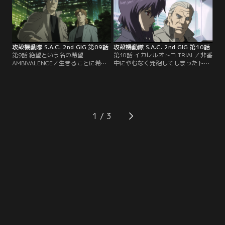
攻殻機動隊 S.A.C. 2nd GIG 第09話
攻殻機動隊 S.A.C. 2nd GIG 第10話
第9話 絶望という名の希望
第10話 イカレルオトコ TRIAL／非番
AMBIVALENCE／生きることに希望
中にやむなく発砲してしまったトグ
を見だせない人々がその身をやつす
サは、単なる証人から「不幸な事
「自爆テロ」。そして、それを阻止
故」の引き金に仕立て上げられる。
するため奔走する9課。一方、単独
証言台に立つ彼の前で、理不尽な追
で内閣情報庁に潜入した草薙は、そ
求が9課にまでその矛先をのばそう
こでゴーダの仮想人格と対峙するが-
とした時、事態は思わぬ展開を見せ
-。
た！
1