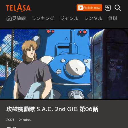
Watch now
見放題
ランキング
ジャンル
レンタル
無料
は
攻殻機動隊 S.A.C. 2nd GIG 第06話
2004
24
mins