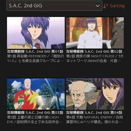
S.A.C. 2nd GIG
Sorting
攻殻機動隊 S.A.C. 2nd GIG 第01話
攻殻機動隊 S.A.C. 2nd GIG 第02話
第1話 再起動 REEMBODY／「個別の
第2話 飽食の僕 NIGHT CRUISE／3大
11人」と名乗る武装グループによっ
ネットワークJBNNの会長・片倉の
て中国大使館が占拠された。密かに
専属パイロットを務めるギノ。欺瞞
出動していた公安9課の面々は無期
と不正に満ち溢れた世の中から、憧
限待機命令の解除を待つ。総理は、
れの高級娼婦“ヒララ”を救い出した
犠牲者を出さず15分以内にテロリス
い。義憤に燃えるギノは、彼らに正
トを鎮圧することを条件に、突入を
義の鉄槌を下すべく行動を開始す
許可するが--。
る！
攻殻機動隊 S.A.C. 2nd GIG 第03話
攻殻機動隊 S.A.C. 2nd GIG 第04話
第3話 土曜の夜と日曜の朝 CASH
第4話 天敵 NATURAL ENEMY／合同
EYE／政財界の名士である田所会長
演習中にAIヘリが暴走。誘われるよ
のもとに、窃盗犯から予告状が届い
うに各地で無人のヘリが動き出し、