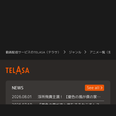
動画配信サービスのTELASA（テラサ）
ジャンル
アニメ一覧（見放
NEWS
See all
2026.08.01
浮所飛貴主演！ 【夏色の風が僕の家にやってきた】 本日よりテラサで独占配信スタート！
2026.07.18
『夏色の雲が恋と嵐をまきおこす』スペシャルメイキング 【Part1】2026年７月18日（土）23時30分～配信スタート！話題のシーンの裏側を大公開！豪華キャスト大集合！ 『武宮家 真夏の家族会議』開催！
2026.07.15
救命医・遥（今田）の《心揺さぶる過去》や、 麻酔科医・権野（船越英一郎）の《謎多きプライベート》など… 《知られざるエピソード》を独占配信！