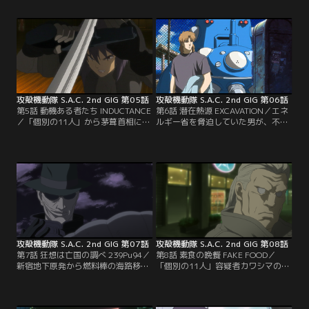
た。9課は芽葺首相の命により、田
集結し始めた。そして、対応を迫ら
所主催のパーティを警備することに
れる9課の前に忽然と現れた内閣情
なる。だが、窃盗犯の正体は草薙だ
報庁の“ゴーダ”。彼の真意も図れぬ
った！9課の本当の狙いは何処にあ
まま、草薙らはタチコマで出撃する
るのか！！
が--
攻殻機動隊 S.A.C. 2nd GIG 第05話
攻殻機動隊 S.A.C. 2nd GIG 第06話
第5話 動機ある者たち INDUCTANCE
第6話 潜在熱源 EXCAVATION／エネ
／「個別の11人」から茅葺首相に暗
ルギー省を脅迫していた男が、不可
殺予告文が届いた。9課は警護につ
解な死を遂げた。トグサは彼の足跡
くが、参禅に乗じて暗殺は実行にう
をたどるべく、招慰難民居住区「東
つされる。茅葺に迫る全身義体の男
京」に向かう。だがそこでは、ある
「クゼ」。はたして草薙は阻止でき
べきはずもないものが、地下最深部
るのか！
から呼び起こされようとしていた。
攻殻機動隊 S.A.C. 2nd GIG 第07話
攻殻機動隊 S.A.C. 2nd GIG 第08話
第7話 狂想は亡国の調べ 239Pu94／
第8話 素食の晩餐 FAKE FOOD／
新宿地下原発から燃料棒の海路移送
「個別の11人」容疑者カワシマの身
計画が「個別の11人」に漏洩した。
柄確保に奔走する9課。だが、虚構
ゴーダの指揮のもと、9課は移送任
であったとしても現実へと変換され
務を請け負うが、経由する陸路は不
れば、それは真となる--。彼は本当