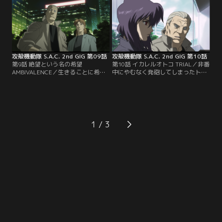
穏な空気が漂う難民居住区だった。
に「個別の11人」なのか、それとも
別の目的を持った似せ者なのか！？
攻殻機動隊 S.A.C. 2nd GIG 第09話
攻殻機動隊 S.A.C. 2nd GIG 第10話
第9話 絶望という名の希望
第10話 イカレルオトコ TRIAL／非番
AMBIVALENCE／生きることに希望
中にやむなく発砲してしまったトグ
を見だせない人々がその身をやつす
サは、単なる証人から「不幸な事
「自爆テロ」。そして、それを阻止
故」の引き金に仕立て上げられる。
するため奔走する9課。一方、単独
証言台に立つ彼の前で、理不尽な追
で内閣情報庁に潜入した草薙は、そ
求が9課にまでその矛先をのばそう
こでゴーダの仮想人格と対峙するが-
とした時、事態は思わぬ展開を見せ
-。
た！
1