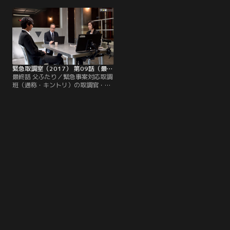
発見された理香のバッグから、現金
（鶴見辰吾）は現行犯逮捕された
が盗まれていたことが判明。強盗の
が、氏名も年齢も不明。しかも、も
線も浮上するが、会社の防犯カメラ
う1人は拳銃を持って逃走してしま
には外部からの侵入者は映っておら
った！万が一、拳銃が使われること
ず…。
があれば、警視庁の威信は地に落ち
てしまう…。
緊急取調室（2017） 第09話（最終話）
最終話 父ふたり／緊急事案対応取調
班（通称・キントリ）の取調官・真
壁有希子（天海祐希）が、刑事部
長・磐城和久（大倉孝二）をかばっ
て、被弾した！撃ったのは警察官か
ら拳銃を強奪した2人組のひとり・
峰岸充彦（眞島秀和）--有希子の亡
き夫・匡（眞島・二役）に瓜二つの
男だった…。