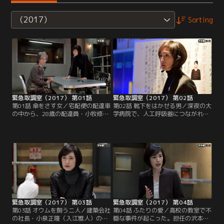
（2017）
Sorting
緊急取調室（2017） 第01話
緊急取調室（2017） 第02話
第01話 傘をさす女／宅配便の配達車
第02話 靴下をはかせる男／深夜の大
の中から、28歳の配達員・小牧修介
学病院で、人工呼吸器につながれた
（石田卓也）の遺体が見つかった。
入院患者・高木直明（高桑満）の容
死因は薬物による中毒死。だが、遺
態が急変。当直医の糸山恵太（福士
体には奇妙な点があった。どういう
誠治）が処置に当たる。ところが、
わけか小牧は運転席で、必要ないは
家族を呼びに行った看護師・桜井加
ずの傘を差したまま死んでいたの
代（和音美桜）が病室に戻ると…人
だ！そんな中、地味で年老いた天涯
工呼吸器を外されて絶命した高木
孤独の未亡人・白河民子（三田佳
に、なぜか糸山が靴下を履かせてい
子）が自首してくる。
た！
緊急取調室（2017） 第03話
緊急取調室（2017） 第04話
第03話 オウムを飼う二人／建築会社
第04話 ふたりの愛／高校の教室で不
の社長・小泉正隆（入江雅人）の自
穏な事件が起こった。担任の沢本愛