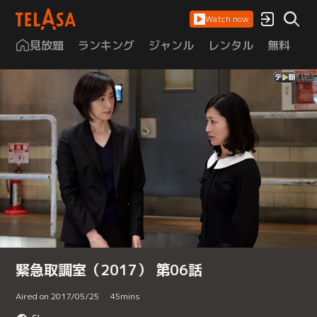
Watch now
見放題
ランキング
ジャンル
レンタル
無料
は
緊急取調室（2017） 第06話
Aired on 2017/05/25
45
mins