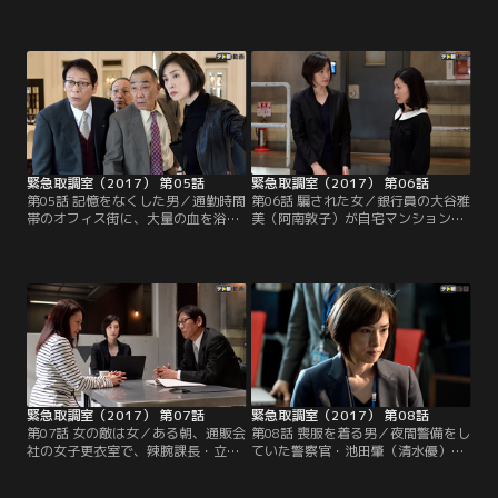
宅プールで、男の遺体が見つかっ
（矢田亜希子）が授業をしている最
た。捜査一課の刑事・渡辺鉄次（速
中に、生徒の春日俊介（平岡拓真）
水もこみち）と監物大二郎（鈴木浩
が倒れ、意識不明の重体になったの
介）はさっそく話を聞くが、正隆も
だ。その後、俊介は青酸ソーダを服
その妻・小泉マユミ（酒井美紀）も
用したことが判明する。だが、入手
男に見覚えがないという。ところが
経路はおろか、ほかの生徒の目があ
次の瞬間、事態は急変する。どこか
る中でどうやって服用したのかは不
らともなく「死ね」という不穏な言
明…。しかも、俊介は真面目な生徒
葉が聞こえてきたのだ。
で…。
緊急取調室（2017） 第05話
緊急取調室（2017） 第06話
第05話 記憶をなくした男／通勤時間
第06話 騙された女／銀行員の大谷雅
帯のオフィス街に、大量の血を浴び
美（阿南敦子）が自宅マンションか
た男が現れた。捜査一課の刑事・渡
ら転落死した。多数の住人が「やめ
辺鉄次（速水もこみち）と監物大二
て！」という悲鳴を聞いていたが、
郎（鈴木浩介）が職務質問すると、
部屋には他殺の物証がなく、自殺と
男はあろうことか包丁を取り出し、
断定される。ところがその後、雅美
「朝起きたら、この包丁を握ってい
の携帯電話が飛び降りる前後につな
た。誰かを殺してしまったかもしれ
がっていたことが判明する。通話相
ない」と言い出す！
手は雅美が通っていたサロンのネイ
リスト・茂手木恭子（鶴田真由）。
緊急取調室（2017） 第07話
緊急取調室（2017） 第08話
第07話 女の敵は女／ある朝、通販会
第08話 喪服を着る男／夜間警備をし
社の女子更衣室で、辣腕課長・立花
ていた警察官・池田肇（清水優）
理香（上野なつひ）の遺体が見つか
が、喪服を着た2人組に襲われ、全
った。まもなく、現場近くの公園で
弾装填済みの拳銃を奪われた。1人