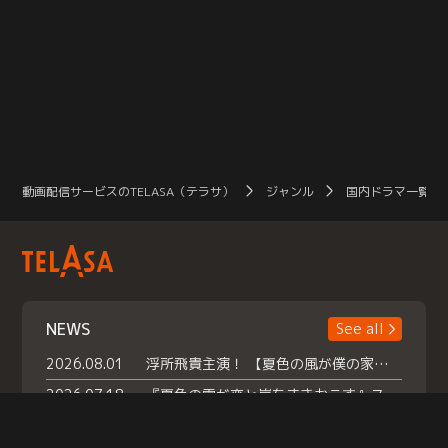
動画配信サービスのTELASA（テラサ）
ジャンル
国内ドラマ一覧（
NEWS
See all
2026.08.01
浮所飛貴主演！ 【夏色の風が僕の家にやってきた】 本日よりテラサで独占配信スタート！
2026.07.18
『夏色の雲が恋と嵐をまきおこす』スペシャルメイキング 【Part1】2026年７月18日（土）23時30分～配信スタート！話題のシーンの裏側を大公開！豪華キャスト大集合！ 『武宮家 真夏の家族会議』開催！
2026.07.15
救命医・遥（今田）の《心揺さぶる過去》や、 麻酔科医・権野（船越英一郎）の《謎多きプライベート》など… 《知られざるエピソード》を独占配信！