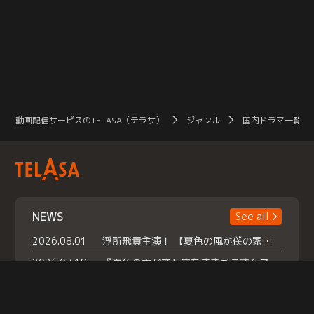
動画配信サービスのTELASA（テラサ）
ジャンル
国内ドラマ一覧（
NEWS
See all
2026.08.01
浮所飛貴主演！ 【夏色の風が僕の家にやってきた】 本日よりテラサで独占配信スタート！
2026.07.18
『夏色の雲が恋と嵐をまきおこす』スペシャルメイキング 【Part1】2026年７月18日（土）23時30分～配信スタート！話題のシーンの裏側を大公開！豪華キャスト大集合！ 『武宮家 真夏の家族会議』開催！
2026.07.15
救命医・遥（今田）の《心揺さぶる過去》や、 麻酔科医・権野（船越英一郎）の《謎多きプライベート》など… 《知られざるエピソード》を独占配信！