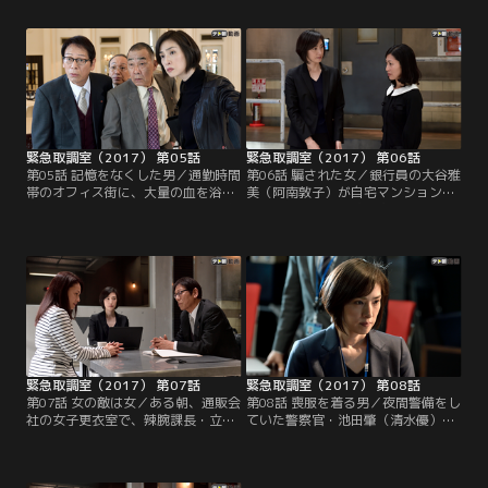
た。捜査一課の刑事・渡辺鉄次（速
中に、生徒の春日俊介（平岡拓真）
水もこみち）と監物大二郎（鈴木浩
が倒れ、意識不明の重体になったの
介）はさっそく話を聞くが、正隆も
だ。その後、俊介は青酸ソーダを服
その妻・小泉マユミ（酒井美紀）も
用したことが判明する。だが、入手
男に見覚えがないという。ところが
経路はおろか、ほかの生徒の目があ
次の瞬間、事態は急変する。どこか
る中でどうやって服用したのかは不
らともなく「死ね」という不穏な言
明…。しかも、俊介は真面目な生徒
葉が聞こえてきたのだ。
で…。
緊急取調室（2017） 第05話
緊急取調室（2017） 第06話
第05話 記憶をなくした男／通勤時間
第06話 騙された女／銀行員の大谷雅
帯のオフィス街に、大量の血を浴び
美（阿南敦子）が自宅マンションか
た男が現れた。捜査一課の刑事・渡
ら転落死した。多数の住人が「やめ
辺鉄次（速水もこみち）と監物大二
て！」という悲鳴を聞いていたが、
郎（鈴木浩介）が職務質問すると、
部屋には他殺の物証がなく、自殺と
男はあろうことか包丁を取り出し、
断定される。ところがその後、雅美
「朝起きたら、この包丁を握ってい
の携帯電話が飛び降りる前後につな
た。誰かを殺してしまったかもしれ
がっていたことが判明する。通話相
ない」と言い出す！
手は雅美が通っていたサロンのネイ
リスト・茂手木恭子（鶴田真由）。
緊急取調室（2017） 第07話
緊急取調室（2017） 第08話
第07話 女の敵は女／ある朝、通販会
第08話 喪服を着る男／夜間警備をし
社の女子更衣室で、辣腕課長・立花
ていた警察官・池田肇（清水優）
理香（上野なつひ）の遺体が見つか
が、喪服を着た2人組に襲われ、全
った。まもなく、現場近くの公園で
弾装填済みの拳銃を奪われた。1人
発見された理香のバッグから、現金
（鶴見辰吾）は現行犯逮捕された