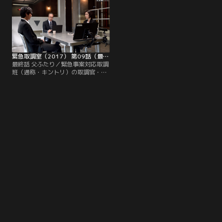
が盗まれていたことが判明。強盗の
が、氏名も年齢も不明。しかも、も
線も浮上するが、会社の防犯カメラ
う1人は拳銃を持って逃走してしま
には外部からの侵入者は映っておら
った！万が一、拳銃が使われること
ず…。
があれば、警視庁の威信は地に落ち
てしまう…。
緊急取調室（2017） 第09話（最終話）
最終話 父ふたり／緊急事案対応取調
班（通称・キントリ）の取調官・真
壁有希子（天海祐希）が、刑事部
長・磐城和久（大倉孝二）をかばっ
て、被弾した！撃ったのは警察官か
ら拳銃を強奪した2人組のひとり・
峰岸充彦（眞島秀和）--有希子の亡
き夫・匡（眞島・二役）に瓜二つの
男だった…。