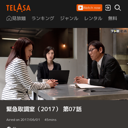
Watch now
見放題
ランキング
ジャンル
レンタル
無料
は
緊急取調室（2017） 第07話
Aired on 2017/06/01
45
mins