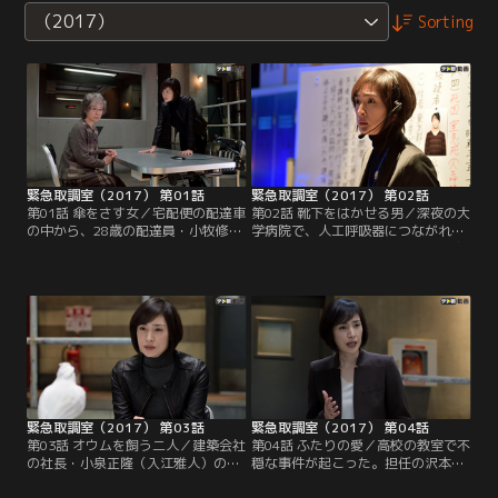
（2017）
Sorting
緊急取調室（2017） 第01話
緊急取調室（2017） 第02話
第01話 傘をさす女／宅配便の配達車
第02話 靴下をはかせる男／深夜の大
の中から、28歳の配達員・小牧修介
学病院で、人工呼吸器につながれた
（石田卓也）の遺体が見つかった。
入院患者・高木直明（高桑満）の容
死因は薬物による中毒死。だが、遺
態が急変。当直医の糸山恵太（福士
体には奇妙な点があった。どういう
誠治）が処置に当たる。ところが、
わけか小牧は運転席で、必要ないは
家族を呼びに行った看護師・桜井加
ずの傘を差したまま死んでいたの
代（和音美桜）が病室に戻ると…人
だ！そんな中、地味で年老いた天涯
工呼吸器を外されて絶命した高木
孤独の未亡人・白河民子（三田佳
に、なぜか糸山が靴下を履かせてい
子）が自首してくる。
た！
緊急取調室（2017） 第03話
緊急取調室（2017） 第04話
第03話 オウムを飼う二人／建築会社
第04話 ふたりの愛／高校の教室で不
の社長・小泉正隆（入江雅人）の自
穏な事件が起こった。担任の沢本愛
宅プールで、男の遺体が見つかっ
（矢田亜希子）が授業をしている最