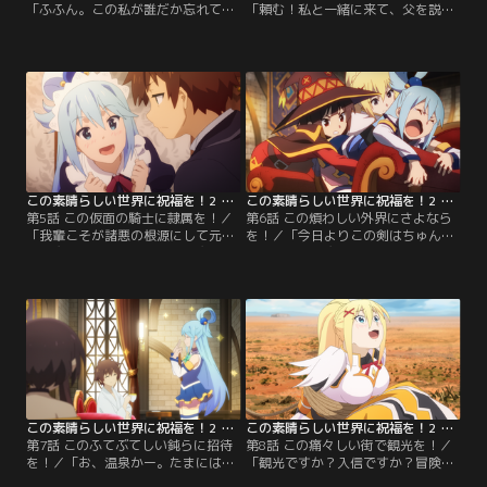
「ふふん。この私が誰だか忘れてな
「頼む！私と一緒に来て、父を説得
い？」アクアの浪費に賠償金…。膨
してくれないか？」差し押さえによ
れ上がった借金地獄から抜け出すべ
ってガランとした屋敷で寒さをしの
く、カズマはダンジョン未踏ポイン
いでいるカズマたちの前に、突如乱
トの探索クエストに行く決心をす
入してきた謎の金髪美女！…と思い
る。渋るめぐみんとお宝につられた
きや、それはなんとダクネス。聞け
アクアを引き連れ、目的のダンジョ
ば、領主アルダープはカズマの執行
ンへ。カズマはひとり先にダンジョ
猶予の代償に、自分の息子とダクネ
ン内を探索しようとするが…。
スのお見合いを画策しているらし
い。
この素晴らしい世界に祝福を！2 第05話
この素晴らしい世界に祝福を！2 第06話
第5話 この仮面の騎士に隷属を！／
第6話 この煩わしい外界にさよなら
「我輩こそが諸悪の根源にして元
を！／「今日よりこの剣はちゅんち
凶！魔王軍の幹部にして、悪魔軍を
ゅん丸です」魔王軍幹部・バニル討
率いる地獄の公爵、バニルである」
伐により国家転覆罪の容疑が晴れ、
王国検察官のセナが、またもやカズ
しかも莫大な報酬を手に入れたカズ
マたちの元に乗りこんできた。街に
マは、屋敷でぬくぬくだらだらして
溢れる怪しげなモンスターの原因
いた。寒さのせいで外に出たくない
が、カズマたちではないかと疑って
アクアも、暖炉の前から動かない。
きたのだ。思い当たることがないカ
しかし、諸事情により外出を余儀な
ズマだが、アクアが自信満々に聞き
くされたカズマは、4人で鍛冶屋を
捨てならないことを言い出した！
訪れる。
この素晴らしい世界に祝福を！2 第07話
この素晴らしい世界に祝福を！2 第08話
第7話 このふてぶてしい鈍らに招待
第8話 この痛々しい街で観光を！／
を！／「お、温泉かー。たまには贅
「観光ですか？入信ですか？冒険で
沢して、温泉も悪くないなー」コタ
すか？洗礼ですか？」アルカンレテ