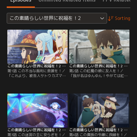
この素晴らしい世界に祝福を！2
Sorting
この素晴らしい世界に祝福を！2 第01話
この素晴らしい世界に祝福を！2 第02話
第1話 この不当な裁判に救援を！／
第2話 この紅魔の娘に友人を！／
「これより、被告人サトウカズマの
「我が名はゆんゆん！やがては紅魔
裁判を執り行います」機動要塞デス
族の長となる者！」晴れて（？）死
トロイヤーを撃破し、アクセルの街
刑保留となったカズマだったが、領
を守ったカズマたちは一躍街の英雄
主の館の賠償のため、屋敷内のあら
に！！…のはずが、爆発寸前のコロ
ゆるものを差し押さえられ、またも
ナタイトは運悪く領主の館へ転送さ
や極貧生活に。めぐみんが連れてき
れ、館を爆破してしまっていた。領
た黒猫ちょむすけが加わるけれど、
主の命を狙ったと誤解され、カズマ
なんとも侘しい現状なのだった。あ
は国家転覆罪の容疑者に。
る日、ジャイアントトードの討伐に
駆り出されるが…。
この素晴らしい世界に祝福を！2 第03話
この素晴らしい世界に祝福を！2 第04話
第3話 この迷宮の主に安らぎを！／
第4話 この貴族の令嬢に良縁を！／