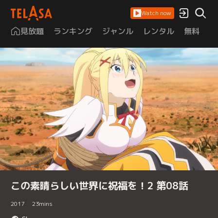
Watch now
見放題
ランキング
ジャンル
レンタル
無料
は
この素晴らしい世界に祝福を！2 第08話
2017
23
mins