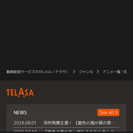
動画配信サービスのTELASA（テラサ）
ジャンル
アニメ一覧（見放
NEWS
See all
2026.08.01
浮所飛貴主演！ 【夏色の風が僕の家にやってきた】 本日よりテラサで独占配信スタート！
2026.07.18
『夏色の雲が恋と嵐をまきおこす』スペシャルメイキング 【Part1】2026年７月18日（土）23時30分～配信スタート！話題のシーンの裏側を大公開！豪華キャスト大集合！ 『武宮家 真夏の家族会議』開催！