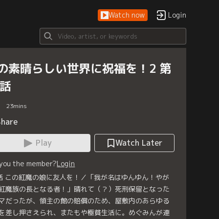
Watch now
Login
の素晴らしい世界に祝福を！2 第
2話
23
mins
Share
Play
Watch Later
 you the member?
Login
話 この紅魔の娘に友人を！／「我が名はゆんゆん！やが
紅魔族の長となる者！」晴れて（？）死刑保留となった
マだったが、領主の館の賠償のため、屋敷内のあらゆる
を差し押さえられ、またもや極貧生活に。めぐみんが連