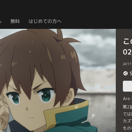
ル
無料
はじめての方へ
こ
0
2017
Are
第2
ては
カズ
もの