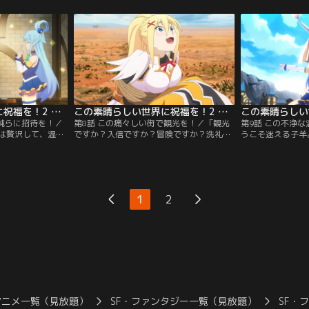
押さえられ、また
踏ポイントの探索クエストに行く決心をす
に、突如乱入して
んが連れてきた黒
る。渋るめぐみんとお宝につられたアクア
思いきや、それは
れど、なんとも侘
を引き連れ、目的のダンジョンへ。カズマ
ば、領主アルダー
る日、ジャイアン
はひとり先にダンジョン内を探索しようと
代償に、自分の息
されるが…。
するが…。
を画策しているら
この素晴らしい世界に祝福を！2 第07話
この素晴らしい世界に祝福を！2 第08話
い鈍らに招待を！／
第8話 この痛々しい街で観光を！／「観光
第9話 この不浄
は贅沢して、温泉
ですか？入信ですか？冒険ですか？洗礼で
うこそ迷える子羊
の一件以来、バニ
すか？」アルカンレティアへ向かうカズマ
打ち明けなさい」
るカズマ。そんな
たち。初めての旅路に気分が上がったのも
で、たっぷりゆっ
知的財産権一括譲
束の間、早速トラブル発生。カズマたちの
が、アクシズ教団
かけてきた。この
乗合馬車が、硬いもの目がけてチキンレー
に、カズマはがっ
のカズマは、もう
スを行うモンスター・走り鷹鳶たちのター
一方、アクシズ教
1
2
しないとのたまわ
ゲットになってしまったのだ！硬いダクネ
であるアクアは、
スのせいで…。大ピンチの中、カズマ
深い信仰にご満悦
は…。
アニメ一覧（見放題）
SF・ファンタジー一覧（見放題）
SF・