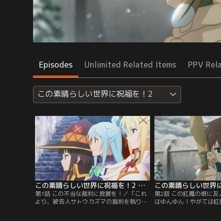
Episodes
Unlimited Related Items
PPV Rel
この素晴らしい世界に祝福を！2
この素晴らしい世界に祝福を！2 第01話
第1話 この不当な裁判に救援を！／「これ
第2話 この紅魔の娘に
より、被告人サトウカズマの裁判を執り行
はゆんゆん！やがては紅
います」機動要塞デストロイヤーを撃破
者！」晴れて（？）死刑
し、アクセルの街を守ったカズマたちは一
マだったが、領主の館の