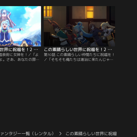
きた謎の金髪美女！…と
やカズマたちの元に乗りこんできた。街に
なんとダクネス。聞け
溢れる怪しげなモンスターの原因が、カズ
プはカズマの執行猶予の
マたちではないかと疑ってきたのだ。思い
子とダクネスのお見合い
当たることがないカズマだが、アクアが自
しい。
信満々に聞き捨てならないことを言い出し
た！
この素晴らしい世界に祝福を！2 第09話
この素晴らしい世界に祝福を！2 第10話
な温泉街に女神を！／「よ
第10話 この素晴らしい仲間たちに祝福を！
よ。さあ、あなたの罪を
／「そもそも俺たちは湯治に来たんじゃな
アルカンレティアの温泉
かったっけ…？」汚染された温泉を浄化す
たりのんびりするはず
るつもりが、自分の信者に魔女呼ばわりさ
の執拗な勧誘の波状攻撃
れ、追い回されるハメになってしまったア
くりぐったりうんざり。
クア。それでも可愛い信者のために汚染の
団が信奉する女神その人
原因を取り除きたいと言い出すアクアに、
街の人々による自分への
カズマたちはしぶしぶ付きあうことに。山
。
の中にある源泉を訪れたカズマたちが…。
ファンタジー一覧（レンタル）
この素晴らしい世界に祝福を2