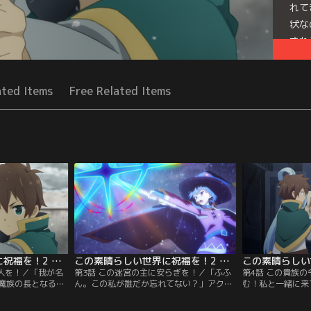
れて
状な
され
Seri
ated Items
Free Related Items
この素晴らしい世界に祝福を！2 第02話
この素晴らしい世界に祝福を！2 第03話
友人を！／「我が名
第3話 この迷宮の主に安らぎを！／「ふふ
第4話 この貴族
魔族の長となる
ん。この私が誰だか忘れてない？」アクア
む！私と一緒に来
保留となったカズ
の浪費に賠償金…。膨れ上がった借金地獄
いか？」差し押さ
賠償のため、屋敷
から抜け出すべく、カズマはダンジョン未
屋敷で寒さをしの