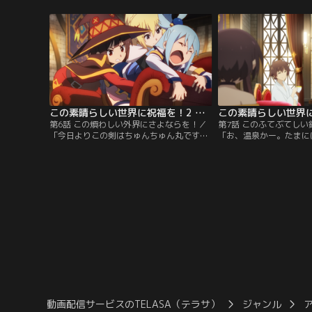
躍街の英雄に！！…のはずが、爆発寸前の
内のあらゆるものを差し
コロナタイトは運悪く領主の館へ転送さ
もや極貧生活に。めぐみ
れ、館を爆破してしまっていた。領主の命
猫ちょむすけが加わるけ
を狙ったと誤解され、カズマは国家転覆罪
しい現状なのだった。あ
の容疑者に。
トトードの討伐に駆り出
この素晴らしい世界に祝福を！2 第06話
第6話 この煩わしい外界にさよならを！／
第7話 このふてぶてし
「今日よりこの剣はちゅんちゅん丸です」
「お、温泉かー。たまに
魔王軍幹部・バニル討伐により国家転覆罪
も悪くないなー」コタツ
の容疑が晴れ、しかも莫大な報酬を手に入
ルと組んで商売を画策す
れたカズマは、屋敷でぬくぬくだらだらし
折、バニルは商品開発の
ていた。寒さのせいで外に出たくないアク
渡による高額商談を持ち
アも、暖炉の前から動かない。しかし、諸
商談に早くもセレブ気分
事情により外出を余儀なくされたカズマ
危険な冒険者稼業なんか
は、4人で鍛冶屋を訪れる。
り…。
動画配信サービスのTELASA（テラサ）
ジャンル