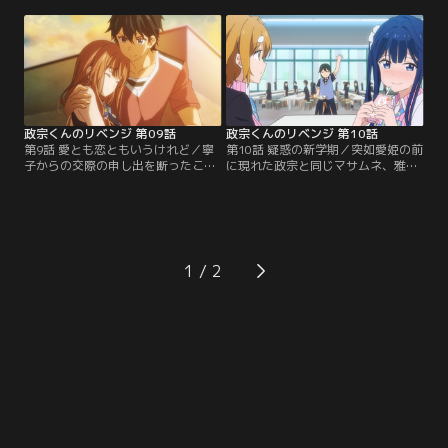
地のある「綱手島」へと向かう。そ
に気が付き、犯人は寧子だと確信す
こで、この旅行中に愛姫と進展がな
る。真相を確かめようとこっそりと
ければ全てバラすと吉乃に脅され焦
寧子の自室へ忍び込む政宗だった
る政宗は、お目付け役として派遣さ
が、寧子に見つかってしまう。寧子
れた安達垣家秘書の由井崎に、愛姫
は予想外の行動を取るのだが！？
と付き合っていると豪語する。二人
は恋人同士のフリを…。
政宗くんのリベンジ 第09話
政宗くんのリベンジ 第10話
第9話 愛とも恋ともいうけれど／寧
第10話 疑惑の新学期／突如愛姫の前
子からの交際の申し出を断ったこと
に現れた政宗と同じマサムネ、雅宗
を皆に打ち明ける政宗。不穏な空気
兼次。夏季休暇も明け、変わらず愛
の中、行方不明の寧子を皆で探すこ
姫にアプローチをする政宗は、彼が
とに。捜索中に愛姫と居合わせる政
愛姫の許嫁であることを告白され
宗だったが、振られた寧子に同情す
る。兼次への態度が自分と明らかに
る愛姫に、豚足というあだ名に覚え
違うことに焦る政宗は吉乃に対策を
がないか打ち明ける。その一方で、
相談するが…。
1
居場所が見つかった寧子は昔話を語
り始める。