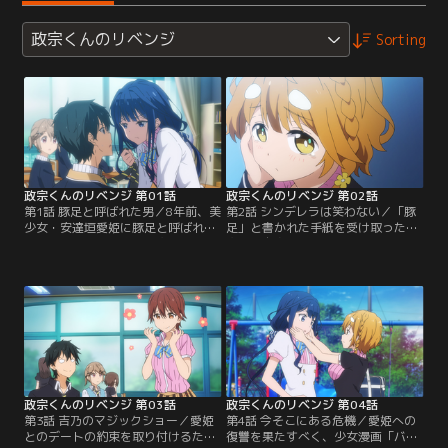
政宗くんのリベンジ
Sorting
政宗くんのリベンジ 第01話
政宗くんのリベンジ 第02話
第1話 豚足と呼ばれた男／8年前、美
第2話 シンデレラは笑わない／「豚
少女・安達垣愛姫に豚足と呼ばれ、
足」と書かれた手紙を受け取った政
こっ酷くフラれた真壁政宗は、愛姫
宗は、自身の黒歴史を知る者が校内
に復讐を果たすため、激ヤセし、名
にいること確信し動揺する。手紙の
字を変えてイケメンに生まれ変わっ
送り主、怪人Xが誰なのか探ろうと
た。政宗は転入した高校で、「残虐
する政宗だったが、その正体は意外
姫」と呼ばれる愛姫と再会を果たす
な人物だった。
のだった。
政宗くんのリベンジ 第03話
政宗くんのリベンジ 第04話
第3話 吉乃のマジックショー／愛姫
第4話 今そこにある危機／愛姫への
とのデートの約束を取り付けるた
復讐を果たすべく、少女漫画「バラ