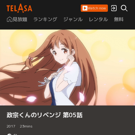
Watch now
見放題
ランキング
ジャンル
レンタル
無料
は
政宗くんのリベンジ 第05話
2017
23
mins