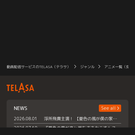
動画配信サービスのTELASA（テラサ）
ジャンル
アニメ一覧（見放
NEWS
See all
2026.08.01
浮所飛貴主演！ 【夏色の風が僕の家にやってきた】 本日よりテラサで独占配信スタート！
2026.07.18
『夏色の雲が恋と嵐をまきおこす』スペシャルメイキング 【Part1】2026年７月18日（土）23時30分～配信スタート！話題のシーンの裏側を大公開！豪華キャスト大集合！ 『武宮家 真夏の家族会議』開催！