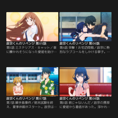
め、小十郎とチームを組んで、愛姫
ステ」で愛姫への攻略方法を勉強す
と吉乃に実力テストの合計点で勝負
る政宗だったが、師匠こと吉乃から
を挑むことになった政宗。勝てば愛
ダメ出しをされてしまう。攻めのラ
姫とデート。負けたら愛姫につけら
ブ盛りアプローチから一転、愛姫を
れた仇名を卒業するまで背負って過
無視して気を引こうとする政宗だっ
ごさなければならない。果たして勝
たが…。
負の行方は…！？
政宗くんのリベンジ 第05話
政宗くんのリベンジ 第06話
第5話 ミステリアス・キャット／車
第6話 突撃！お宅訪問戦／政宗に熱
に轢かれそうになった愛姫を助けた
烈なラブコールをしかける寧子。そ
政宗だったが、その車に乗車してい
の魂胆が読めず警戒しているなか帰
た名も知らない美少女に「お逢いし
宅すると、そこには吉乃と寧子が料
とうございました…」と言われ抱き
理を作って待っていた。政宗は、自
つかれるハプニングに遭遇する。数
宅にある数々の見られたくない過去
日後、藤ノ宮寧子（ふじのみやね
の証拠を隠そうと奮闘するのだ
こ）と名乗る、美少女が政宗のクラ
が…。
スに転入して来る。寧子の登場以
来、愛姫の機嫌が何時にもまして悪
くなり…。
政宗くんのリベンジ 第07話
政宗くんのリベンジ 第08話
第7話 綱手島事件／期末試験を終
第8話 君じゃないんだ／政宗の携帯
え、夏季休暇がスタート。政宗は一
に愛姫から着信があった。浮かれる
気に愛姫へアプローチを仕掛けるべ
政宗だが、幼いころの政宗と愛姫の
く、吉乃・寧子等6人で愛姫の別荘
写真が自宅からなくなっていること