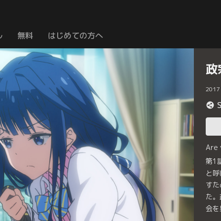
ル
無料
はじめての方へ
政
2017
Are
第1
と呼
すた
た。
会を