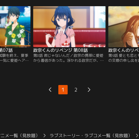
が、その正体は意
てば愛姫とデート。負けたら愛姫につけら
攻めのラブ盛りア
れた仇名を卒業するまで背負って過ごさな
を無視して気を引
ければならない。果たして勝負の行方
が…。
は…！？
第07話
政宗くんのリベンジ 第08話
政宗くんのリベ
末試験を終え、夏季
第8話 君じゃないんだ／政宗の携帯に愛姫
第9話 愛とも恋
一気に愛姫へアプ
から着信があった。浮かれる政宗だが、幼
の交際の申し出を
吉乃・寧子等6人
いころの政宗と愛姫の写真が自宅からなく
ける政宗。不穏な
綱手島」へと向か
なっていることに気が付き、犯人は寧子だ
子を皆で探すこと
に愛姫と進展がな
と確信する。真相を確かめようとこっそり
わせる政宗だった
に脅され焦る政宗
と寧子の自室へ忍び込む政宗だったが、寧
する愛姫に、豚足
遣された安達垣家
子に見つかってしまう。寧子は予想外の行
いか打ち明ける。
1
2
付き合っていると
動を取るのだが！？
つかった寧子は昔
士のフリを…。
アニメ一覧（見放題）
ラブストーリー・ラブコメ一覧（見放題）