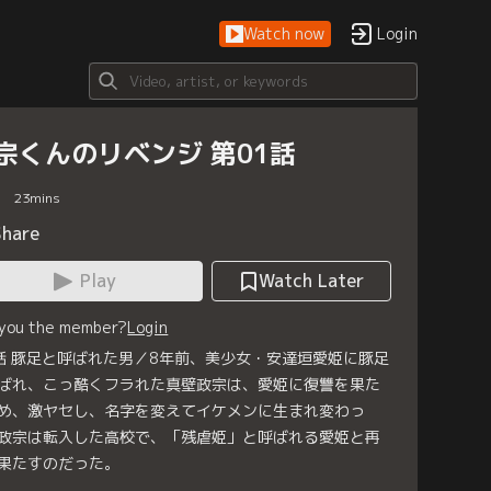
Watch now
Login
宗くんのリベンジ 第01話
23
mins
Share
Play
Watch Later
 you the member?
Login
話 豚足と呼ばれた男／8年前、美少女・安達垣愛姫に豚足
ばれ、こっ酷くフラれた真壁政宗は、愛姫に復讐を果た
め、激ヤセし、名字を変えてイケメンに生まれ変わっ
政宗は転入した高校で、「残虐姫」と呼ばれる愛姫と再
果たすのだった。