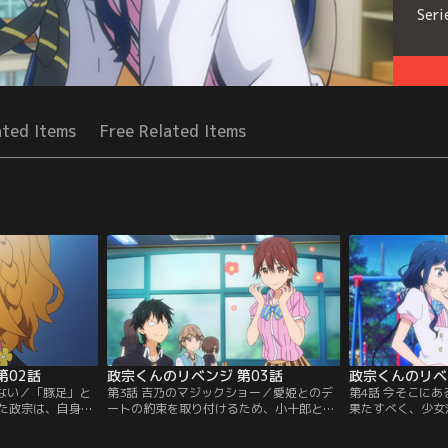
Seri
ated Items
Free Related Items
第02話
政宗くんのリベンジ 第03話
政宗くんのリベ
わない／「豚足」と
第3話 吉乃のマジックショー／愛姫とのデ
第4話 今そこに
た政宗は、自身の
ートの約束を取り付けるため、小十郎とチ
果たすべく、少女
いること確信し動
ームを組んで、愛姫と吉乃に実力テストの
への攻略方法を勉
怪人Xが誰なのか
合計点で勝負を挑むことになった政宗。勝
匠こと吉乃からダ