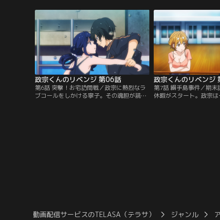
まれ変わった。政宗は転入した高校で、
探ろうとする政宗だった
「残虐姫」と呼ばれる愛姫と再会を果たす
外な人物だった。
のだった。
政宗くんのリベンジ 第06話
政宗くんのリベンジ 
第6話 突撃！お宅訪問戦／政宗に熱烈なラ
第7話 綱手島事件／期
ブコールをしかける寧子。その魂胆が読め
休暇がスタート。政宗は
ず警戒しているなか帰宅すると、そこには
ローチを仕掛けるべく、
吉乃と寧子が料理を作って待っていた。政
で愛姫の別荘地のある「
宗は、自宅にある数々の見られたくない過
う。そこで、この旅行中
去の証拠を隠そうと奮闘するのだが…。
ければ全てバラすと吉乃
は、お目付け役として派
秘書の由井崎に、愛姫と
豪語する。二人は恋人同
動画配信サービスのTELASA（テラサ）
ジャンル