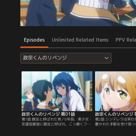
Episodes
Unlimited Related Items
PPV Rel
政宗くんのリベンジ
政宗くんのリベンジ 第01話
政宗くんのリベンジ 
第1話 豚足と呼ばれた男／8年前、美少女・
第2話 シンデレラは笑
安達垣愛姫に豚足と呼ばれ、こっ酷くフラ
書かれた手紙を受け取っ
れた真壁政宗は、愛姫に復讐を果たすた
黒歴史を知る者が校内に
め、激ヤセし、名字を変えてイケメンに生
揺する。手紙の送り主、