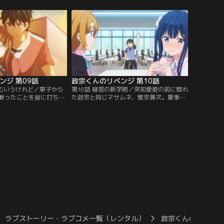
プローチから一転、愛姫
言われ抱きつかれるハプニングに遭遇す
こうとする政宗だった
る。数日後、藤ノ宮寧子（ふじのみやね
こ）と名乗る、美少女が政宗のクラスに転
入して来る。寧子の登場以来、愛姫の機嫌
が何時にもまして悪くなり…。
ンジ 第09話
政宗くんのリベンジ 第10話
ともいうけれど／寧子から
第10話 疑惑の新学期／突如愛姫の前に現れ
断ったことを皆に打ち明
た政宗と同じマサムネ、雅宗兼次。夏季休
空気の中、行方不明の寧
暇も明け、変わらず愛姫にアプローチをす
に。捜索中に愛姫と居合
る政宗は、彼が愛姫の許嫁であることを告
が、振られた寧子に同情
白される。兼次への態度が自分と明らかに
というあだ名に覚えがな
違うことに焦る政宗は吉乃に対策を相談す
その一方で、居場所が見
るが…。
話を語り始める。
ラブストーリー・ラブコメ一覧（レンタル）
政宗くんのリベン