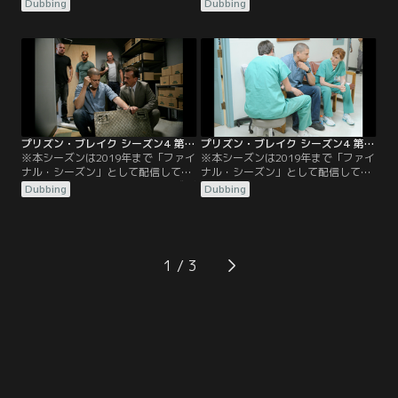
ました／吹替／第07話 ハードウェイ
ました／吹替／第08話 代償／リンカ
Dubbing
Dubbing
／リンカーンはメンバーをラスベガ
ーンとスクレはパッドマンを標的に
スに連れて行き、そこでスクレはさ
して、6つ目の最後となるカードキ
えない提案を受ける。サラはマイケ
ーを手に入れる。グレッチェンはサ
ルの病状を知る。ローランドは運を
ラに決着をつける機会を与える。マ
使い果たしてしまい、グレッチェン
イケルとローランドはそれぞれ別の
はティーバッグと組んで、マイケル
悪魔と取引をし、チームのメンバー
が断れないような提案をする。
が銃弾を浴びることになる。
プリズン・ブレイク シーズン4 第09話／吹替
プリズン・ブレイク シーズン4 第10話／吹替
※本シーズンは2019年まで「ファイ
※本シーズンは2019年まで「ファイ
ナル・シーズン」として配信してい
ナル・シーズン」として配信してい
ました／吹替／第09話 大いなる成就
ました／吹替／第10話 レジェンド／
Dubbing
Dubbing
／ワイアットは自作の薬を飲むこと
マイケルの病状が悪化したため、サ
になり、マホーンは解決策を見いだ
ラは彼を病院に連れていかざるを得
す。ティーバッグは、警察が行方不
なくなり、スクレとリンカーンは一
明の同僚を捜査することになり慌て
触即発の状況に陥る。マホーンは
ふためく。グレッチェンは「組織」
「組織」の建築家を狙っており、セ
1
のある男性と仲良くなる。
ルフ捜査官は意外な味方と出会う。