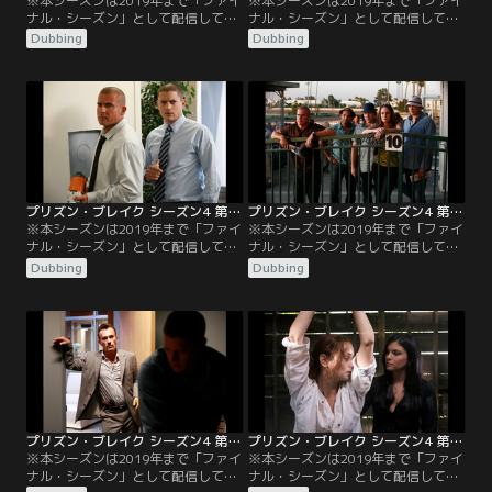
※本シーズンは2019年まで「ファイ
※本シーズンは2019年まで「ファイ
ナル・シーズン」として配信してい
ナル・シーズン」として配信してい
ました／吹替／第03話 シャットダウ
ました／吹替／第04話 ワシと天使／
Dubbing
Dubbing
ン ／マイケルとチームは、1日で次
マイケル、リンカーン、スクレの3
のカード所有者を見つけなければ、
人は、次のカードキーを手に入れる
刑務所に逆戻りに。マホーンはサラ
ために警察に潜入しなければならな
の居場所を聞き出そうとするワイア
くなる。サラは新たな死に直面し、
ットに報復。ティーバッグは新しい
昔の習慣に戻ってしまう。ティーバ
自分と未来への扉を見つける。
ッグは新しい仕事を始めて昔の友人
に遭遇し、ある疑念を抱く。
プリズン・ブレイク シーズン4 第05話／吹替
プリズン・ブレイク シーズン4 第06話／吹替
※本シーズンは2019年まで「ファイ
※本シーズンは2019年まで「ファイ
ナル・シーズン」として配信してい
ナル・シーズン」として配信してい
ました／吹替／第05話 金庫破り／マ
ました／吹替／第06話 チームプレー
Dubbing
Dubbing
イケルは、次のカードキーを財務省
／マイケルと仲間達はカードキー所
まで追跡する。スクレとベリックは
有者をレース場まで追跡するが、マ
ティーバッグを捜す。ワイアットは
ホーンは貴重なものを持ったまま捕
グレッチェンと個人的な話をする。
まってしまう。グレッチェンは家族
との再会を果たし、セルフはワイア
ットの監視下に入る。ティーバッグ
はウィスラーの暗号を解き始める。
プリズン・ブレイク シーズン4 第07話／吹替
プリズン・ブレイク シーズン4 第08話／吹替
※本シーズンは2019年まで「ファイ
※本シーズンは2019年まで「ファイ
ナル・シーズン」として配信してい
ナル・シーズン」として配信してい