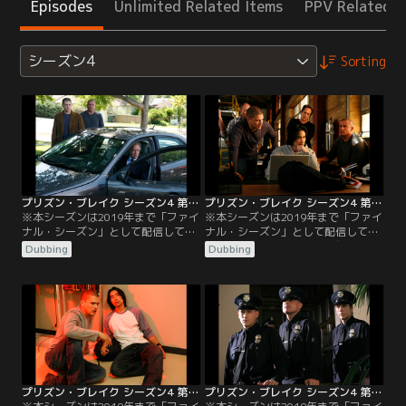
Episodes
Unlimited Related Items
PPV Related I
シーズン4
Sorting
プリズン・ブレイク シーズン4 第01話／吹替
プリズン・ブレイク シーズン4 第02話／吹替
※本シーズンは2019年まで「ファイ
※本シーズンは2019年まで「ファイ
ナル・シーズン」として配信してい
ナル・シーズン」として配信してい
ました／吹替／第01話 スキュラ／サ
ました／吹替／第02話 オデュッセイ
Dubbing
Dubbing
ラの死をめぐり、マイケルはウィス
ア／第1話の後編。一行は国土安全
ラーとグレッチェンに復しゅうしよ
保障省の捜査官のためにミッション
うとするが、ロサンゼルスで信じら
を開始する。ティーバッグは逃走中
れないような事実を知らされる。そ
の飛行機の中で見捨てられてしま
してマホーンは壊滅的な損失を被っ
う。
てしまう。マイケルとリンカーンは
仲間と再会。
プリズン・ブレイク シーズン4 第03話／吹替
プリズン・ブレイク シーズン4 第04話／吹替