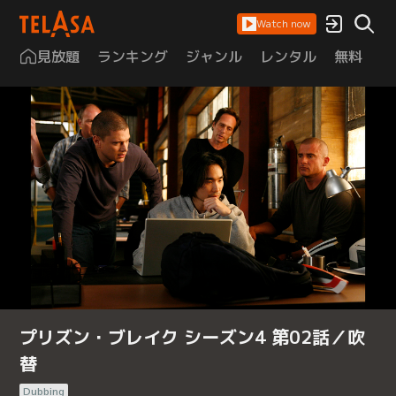
Watch now
見放題
ランキング
ジャンル
レンタル
無料
は
プリズン・ブレイク シーズン4 第02話／吹
替
Dubbing