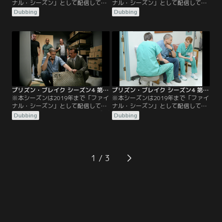
ナル・シーズン」として配信してい
ナル・シーズン」として配信してい
ました／吹替／第07話 ハードウェイ
ました／吹替／第08話 代償／リンカ
Dubbing
Dubbing
／リンカーンはメンバーをラスベガ
ーンとスクレはパッドマンを標的に
スに連れて行き、そこでスクレはさ
して、6つ目の最後となるカードキ
えない提案を受ける。サラはマイケ
ーを手に入れる。グレッチェンはサ
ルの病状を知る。ローランドは運を
ラに決着をつける機会を与える。マ
使い果たしてしまい、グレッチェン
イケルとローランドはそれぞれ別の
はティーバッグと組んで、マイケル
悪魔と取引をし、チームのメンバー
が断れないような提案をする。
が銃弾を浴びることになる。
プリズン・ブレイク シーズン4 第09話／吹替
プリズン・ブレイク シーズン4 第10話／吹替
※本シーズンは2019年まで「ファイ
※本シーズンは2019年まで「ファイ
ナル・シーズン」として配信してい
ナル・シーズン」として配信してい
ました／吹替／第09話 大いなる成就
ました／吹替／第10話 レジェンド／
Dubbing
Dubbing
／ワイアットは自作の薬を飲むこと
マイケルの病状が悪化したため、サ
になり、マホーンは解決策を見いだ
ラは彼を病院に連れていかざるを得
す。ティーバッグは、警察が行方不
なくなり、スクレとリンカーンは一
明の同僚を捜査することになり慌て
触即発の状況に陥る。マホーンは
ふためく。グレッチェンは「組織」
「組織」の建築家を狙っており、セ
1
のある男性と仲良くなる。
ルフ捜査官は意外な味方と出会う。