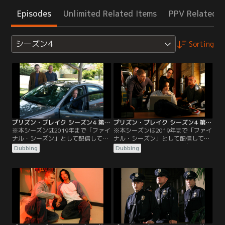
Episodes
Unlimited Related Items
PPV Related I
シーズン4
Sorting
プリズン・ブレイク シーズン4 第01話／吹替
プリズン・ブレイク シーズン4 第02話／吹替
※本シーズンは2019年まで「ファイ
※本シーズンは2019年まで「ファイ
ナル・シーズン」として配信してい
ナル・シーズン」として配信してい
ました／吹替／第01話 スキュラ／サ
ました／吹替／第02話 オデュッセイ
Dubbing
Dubbing
ラの死をめぐり、マイケルはウィス
ア／第1話の後編。一行は国土安全
ラーとグレッチェンに復しゅうしよ
保障省の捜査官のためにミッション
うとするが、ロサンゼルスで信じら
を開始する。ティーバッグは逃走中
れないような事実を知らされる。そ
の飛行機の中で見捨てられてしま
してマホーンは壊滅的な損失を被っ
う。
てしまう。マイケルとリンカーンは
仲間と再会。