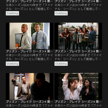
プリズン・ブレイク シーズン4 第03話／吹替
プリズン・ブレイク シーズン4 第04話／吹替
※本シーズンは2019年まで「ファイ
※本シーズンは2019年まで「ファイ
ナル・シーズン」として配信してい
ナル・シーズン」として配信してい
ました／吹替／第03話 シャットダウ
ました／吹替／第04話 ワシと天使／
Dubbing
Dubbing
ン ／マイケルとチームは、1日で次
マイケル、リンカーン、スクレの3
のカード所有者を見つけなければ、
人は、次のカードキーを手に入れる
刑務所に逆戻りに。マホーンはサラ
ために警察に潜入しなければならな
の居場所を聞き出そうとするワイア
くなる。サラは新たな死に直面し、
ットに報復。ティーバッグは新しい
昔の習慣に戻ってしまう。ティーバ
自分と未来への扉を見つける。
ッグは新しい仕事を始めて昔の友人
に遭遇し、ある疑念を抱く。
プリズン・ブレイク シーズン4 第05話／吹替
プリズン・ブレイク シーズン4 第06話／吹替
※本シーズンは2019年まで「ファイ
※本シーズンは2019年まで「ファイ
ナル・シーズン」として配信してい
ナル・シーズン」として配信してい
ました／吹替／第05話 金庫破り／マ
ました／吹替／第06話 チームプレー
Dubbing
Dubbing
イケルは、次のカードキーを財務省
／マイケルと仲間達はカードキー所
まで追跡する。スクレとベリックは
有者をレース場まで追跡するが、マ
ティーバッグを捜す。ワイアットは
ホーンは貴重なものを持ったまま捕
グレッチェンと個人的な話をする。
まってしまう。グレッチェンは家族
との再会を果たし、セルフはワイア
ットの監視下に入る。ティーバッグ
はウィスラーの暗号を解き始める。
プリズン・ブレイク シーズン4 第07話／吹替
プリズン・ブレイク シーズン4 第08話／吹替
※本シーズンは2019年まで「ファイ
※本シーズンは2019年まで「ファイ