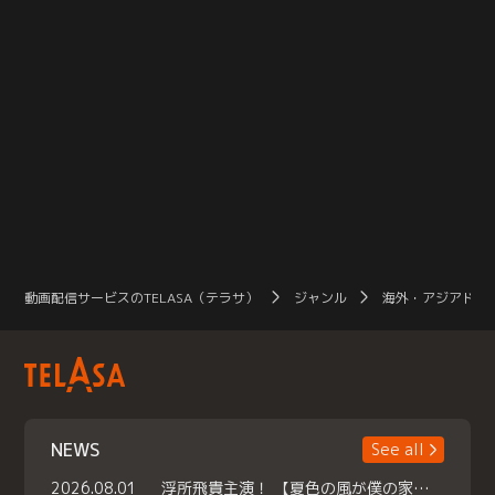
動画配信サービスのTELASA（テラサ）
ジャンル
海外・アジアドラ
NEWS
See all
2026.08.01
浮所飛貴主演！ 【夏色の風が僕の家にやってきた】 本日よりテラサで独占配信スタート！