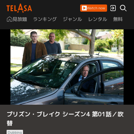
Watch now
見放題
ランキング
ジャンル
レンタル
無料
は
プリズン・ブレイク シーズン4 第01話／吹
替
Dubbing