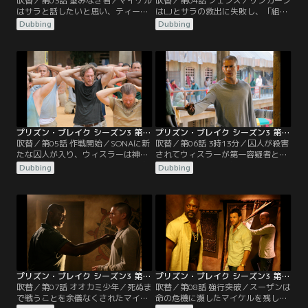
吹替／第03話 望みなき者／マイケル
吹替／第04話 フェンス／リンカーン
はサラと話したいと思い、ティーバ
はLJとサラの救出に失敗し、「組
ッグの協力を得て、SONAに唯一あ
織」から恐ろしい警告を受ける。マ
Dubbing
Dubbing
るルチェロの電話にたどり着く。リ
イケルは目の覚めるような脱出計画
ンカーンは大胆な救出を試みる。ウ
を立てる。マホーンは過去の人に取
ィスラーはマイケルに潔白を証明
りつかれ、ベリックがルチェロと共
し、マホーンは汚い習慣に陥りそう
に窮地に陥る中、ティーバッグがは
になる。ベリックは立ち直ろうとし
い上がってくる。
ながらも敵を作ってしまう。
プリズン・ブレイク シーズン3 第05話／吹替
プリズン・ブレイク シーズン3 第06話／吹替
吹替／第05話 作戦開始／SONAに新
吹替／第06話 3時13分／囚人が殺害
たな囚人が入り、ウィスラーは神経
されてウィスラーが第一容疑者とな
質になり、マイケルはある疑念を抱
り、マイケルは彼の無実を証明しな
Dubbing
Dubbing
く。リンカーンはソフィアと海への
ければならなくなる。マイケルは、
逃避行を計画。スーザンは逃亡の予
サラが生きている証拠をスーザンに
定を早める。ティーバッグは運試し
求め、さもなければ脱出を中止する
に挑戦。スクレはSONAに物品を届
と伝える。リンカーンとソフィア
けようとする。
は、警備員の毎朝の日課を監視。マ
ホーンは、SONAから脱出するため
の手掛かりを手に入れられるかもし
れない状況にあった。
プリズン・ブレイク シーズン3 第07話／吹替
プリズン・ブレイク シーズン3 第08話／吹替
吹替／第07話 オオカミ少年／死ぬま
吹替／第08話 強行突破／スーザンは
で戦うことを余儀なくされたマイケ
命の危機に瀕したマイケルを残し、