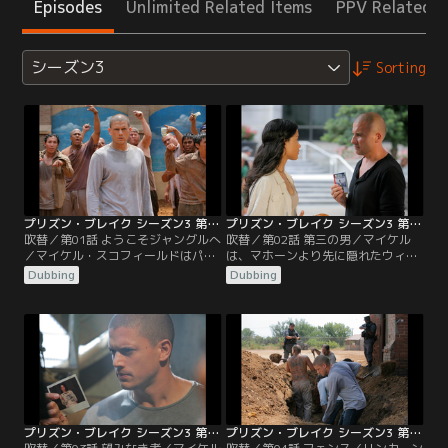
Episodes
Unlimited Related Items
PPV Related I
シーズン3
Sorting
プリズン・ブレイク シーズン3 第01話／吹替
プリズン・ブレイク シーズン3 第02話／吹替
吹替／第01話 ようこそジャングルへ
吹替／第02話 第三の男／マイケル
／マイケル・スコフィールドはパナ
は、マホーンより先に隠れたウィス
マの地獄のような酷い刑務所SONA
ラーを見つけようとする。リンカー
Dubbing
Dubbing
にいた。そこは以前に起きた暴動で
ンは刑務所の外で手掛かりを探し、
権力者たちが追放され、囚人たちが
旧友と会うが、新しい友人も得る。
生死を管理している恐ろしい場所だ
囚人たちが水不足を理由に反乱を起
った。愛する人たちの運命を背負っ
こそうとしている中、ティーバッグ
たマイケルは、出口のない刑務所か
はルチェロの好意にすり寄る。
ら脱出するため、刑務所の下水道に
隠れている謎の囚人ウィスラーを探
捜すことに…。
プリズン・ブレイク シーズン3 第03話／吹替
プリズン・ブレイク シーズン3 第04話／吹替