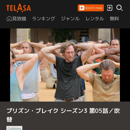
Watch now
見放題
ランキング
ジャンル
レンタル
無料
は
プリズン・ブレイク シーズン3 第05話／吹
替
Dubbing