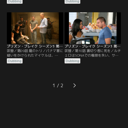
ルとウィスラーは、徐々に忠誠心を
自らの手で脱出を図る。ルチェロは
Dubbing
Dubbing
失っていき、ルチェロの力は損なわ
SONAの隠された秘密を明かし、ソ
れる。リンカーンとソフィアは愛す
フィアはウィスラーの過去を明か
る人を救おうとし、スーザンの謎の
す。マホーンの自由はウィスラーの
雇い主が明らかになる。
証言にかかっており、リンカーンと
スクレは「組織」に狙われる。
プリズン・ブレイク シーズン3 第09話／吹替
プリズン・ブレイク シーズン3 第10話／吹替
吹替／第09話 籠のトリ／パナマ軍に
吹替／第10話 裏切り者に死を／ルチ
疑いをかけられたマイケルは、
ェロはSONAでの権限を失い、サミ
SONA式の懲罰房で拷問を受ける。
ーはマイケルの脱出計画を崩壊させ
Dubbing
Dubbing
ベリックは人生を賭けた戦いを切り
る。ティーバッグはベリックに、最
抜ける。スーザンはスクレに狙いを
後の勝負になるかもしれないと圧力
定め、ティーバッグは逃亡を企て
をかける。リンカーンとスクレは、
る。
スーザンのために劇的な結末を計画
する。
1