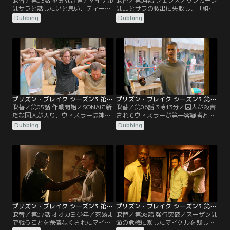
吹替／第03話 望みなき者／マイケル
吹替／第04話 フェンス／リンカーン
はサラと話したいと思い、ティーバ
はLJとサラの救出に失敗し、「組
ッグの協力を得て、SONAに唯一あ
織」から恐ろしい警告を受ける。マ
Dubbing
Dubbing
るルチェロの電話にたどり着く。リ
イケルは目の覚めるような脱出計画
ンカーンは大胆な救出を試みる。ウ
を立てる。マホーンは過去の人に取
ィスラーはマイケルに潔白を証明
りつかれ、ベリックがルチェロと共
し、マホーンは汚い習慣に陥りそう
に窮地に陥る中、ティーバッグがは
になる。ベリックは立ち直ろうとし
い上がってくる。
ながらも敵を作ってしまう。
プリズン・ブレイク シーズン3 第05話／吹替
プリズン・ブレイク シーズン3 第06話／吹替
吹替／第05話 作戦開始／SONAに新
吹替／第06話 3時13分／囚人が殺害
たな囚人が入り、ウィスラーは神経
されてウィスラーが第一容疑者とな
質になり、マイケルはある疑念を抱
り、マイケルは彼の無実を証明しな
Dubbing
Dubbing
く。リンカーンはソフィアと海への
ければならなくなる。マイケルは、
逃避行を計画。スーザンは逃亡の予
サラが生きている証拠をスーザンに
定を早める。ティーバッグは運試し
求め、さもなければ脱出を中止する
に挑戦。スクレはSONAに物品を届
と伝える。リンカーンとソフィア
けようとする。
は、警備員の毎朝の日課を監視。マ
ホーンは、SONAから脱出するため
の手掛かりを手に入れられるかもし
れない状況にあった。
プリズン・ブレイク シーズン3 第07話／吹替
プリズン・ブレイク シーズン3 第08話／吹替
吹替／第07話 オオカミ少年／死ぬま
吹替／第08話 強行突破／スーザンは
で戦うことを余儀なくされたマイケ
命の危機に瀕したマイケルを残し、