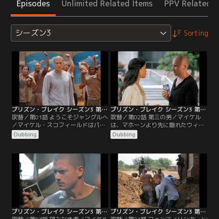
Episodes
Unlimited Related Items
PPV Related I
シーズン3
Sorting
プリズン・ブレイク シーズン3 第01話／吹替
プリズン・ブレイク シーズン3 第02話／吹替
吹替／第01話 ようこそジャングルへ
吹替／第02話 第三の男／マイケル
／マイケル・スコフィールドはパナ
は、マホーンより先に隠れたウィス
マの地獄のような酷い刑務所SONA
ラーを見つけようとする。リンカー
Dubbing
Dubbing
にいた。そこは以前に起きた暴動で
ンは刑務所の外で手掛かりを探し、
権力者たちが追放され、囚人たちが
旧友と会うが、新しい友人も得る。
生死を管理している恐ろしい場所だ
囚人たちが水不足を理由に反乱を起
った。愛する人たちの運命を背負っ
こそうとしている中、ティーバッグ
たマイケルは、出口のない刑務所か
はルチェロの好意にすり寄る。
ら脱出するため、刑務所の下水道に
隠れている謎の囚人ウィスラーを探
捜すことに…。
プリズン・ブレイク シーズン3 第03話／吹替
プリズン・ブレイク シーズン3 第04話／吹替