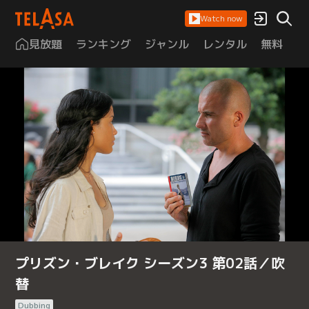
Watch now
見放題
ランキング
ジャンル
レンタル
無料
は
プリズン・ブレイク シーズン3 第02話／吹
替
Dubbing