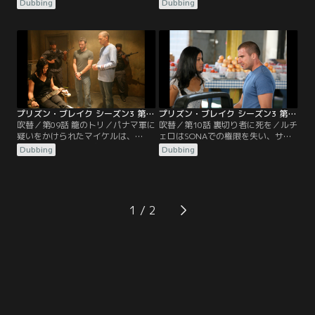
ルとウィスラーは、徐々に忠誠心を
自らの手で脱出を図る。ルチェロは
Dubbing
Dubbing
失っていき、ルチェロの力は損なわ
SONAの隠された秘密を明かし、ソ
れる。リンカーンとソフィアは愛す
フィアはウィスラーの過去を明か
る人を救おうとし、スーザンの謎の
す。マホーンの自由はウィスラーの
雇い主が明らかになる。
証言にかかっており、リンカーンと
スクレは「組織」に狙われる。
プリズン・ブレイク シーズン3 第09話／吹替
プリズン・ブレイク シーズン3 第10話／吹替
吹替／第09話 籠のトリ／パナマ軍に
吹替／第10話 裏切り者に死を／ルチ
疑いをかけられたマイケルは、
ェロはSONAでの権限を失い、サミ
SONA式の懲罰房で拷問を受ける。
ーはマイケルの脱出計画を崩壊させ
Dubbing
Dubbing
ベリックは人生を賭けた戦いを切り
る。ティーバッグはベリックに、最
抜ける。スーザンはスクレに狙いを
後の勝負になるかもしれないと圧力
定め、ティーバッグは逃亡を企て
をかける。リンカーンとスクレは、
る。
スーザンのために劇的な結末を計画
する。
1