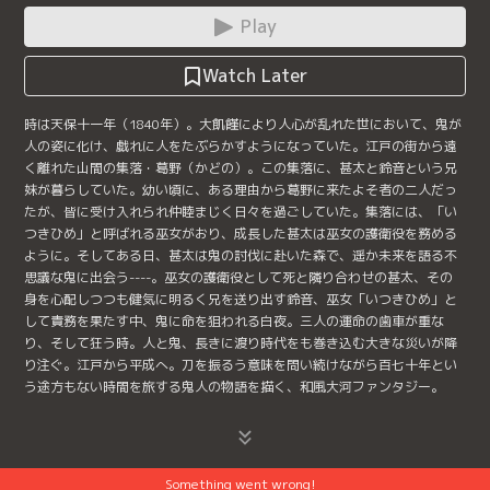
Play
Watch Later
時は天保十一年（1840年）。大飢饉により人心が乱れた世において、鬼が
人の姿に化け、戯れに人をたぶらかすようになっていた。江戸の街から遠
く離れた山間の集落・葛野（かどの）。この集落に、甚太と鈴音という兄
妹が暮らしていた。幼い頃に、ある理由から葛野に来たよそ者の二人だっ
たが、皆に受け入れられ仲睦まじく日々を過ごしていた。集落には、「い
つきひめ」と呼ばれる巫女がおり、成長した甚太は巫女の護衛役を務める
ように。そしてある日、甚太は鬼の討伐に赴いた森で、遥か未来を語る不
思議な鬼に出会う----。巫女の護衛役として死と隣り合わせの甚太、その
身を心配しつつも健気に明るく兄を送り出す鈴音、巫女「いつきひめ」と
して責務を果たす中、鬼に命を狙われる白夜。三人の運命の歯車が重な
り、そして狂う時。人と鬼、長きに渡り時代をも巻き込む大きな災いが降
り注ぐ。江戸から平成へ。刀を振るう意味を問い続けながら百七十年とい
う途方もない時間を旅する鬼人の物語を描く、和風大河ファンタジー。
Something went wrong!