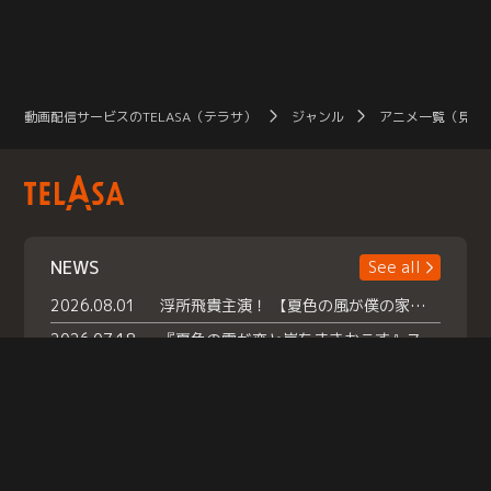
動画配信サービスのTELASA（テラサ）
ジャンル
アニメ一覧（見放
NEWS
See all
2026.08.01
浮所飛貴主演！ 【夏色の風が僕の家にやってきた】 本日よりテラサで独占配信スタート！
2026.07.18
『夏色の雲が恋と嵐をまきおこす』スペシャルメイキング 【Part1】2026年７月18日（土）23時30分～配信スタート！話題のシーンの裏側を大公開！豪華キャスト大集合！ 『武宮家 真夏の家族会議』開催！
2026.07.15
救命医・遥（今田）の《心揺さぶる過去》や、 麻酔科医・権野（船越英一郎）の《謎多きプライベート》など… 《知られざるエピソード》を独占配信！