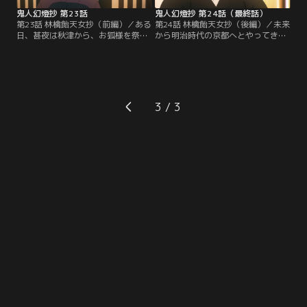
鬼人幻燈抄 第23話
鬼人幻燈抄 第24話（最終話）
第23話 林檎飴天女抄（前編）／ある
第24話 林檎飴天女抄（後編）／未来
日、甚夜は秋津から、お狐様を祭る
から明治時代の京都へとやってきた
荒妓稲荷神社に伝わる天女譚を聞か
薫は、「朝顔」と名付けられて甚夜
される。天女を空へと返すために使
のもとで寝泊まりをしていた。朝顔
った鉄鏡が神社の御神体となってい
が天女ならば、天と地を繋ぐと言わ
るが、なんでも昨夜、鏡が安置され
れている「狐の鏡」に帰り道の手が
ている本堂から漏れる光、そして人
かりがあるかもしれない。荒妓稲荷
影を見た者がいるという。興味を示
神社の神主・航大は鏡の力を使え
3
した甚夜が神社を訪ねると、出くわ
ば、朝顔が願う場所、望む時へと帰
した女性から「ようやく会えた」と
ることができると説くが…。
声をかけられる。