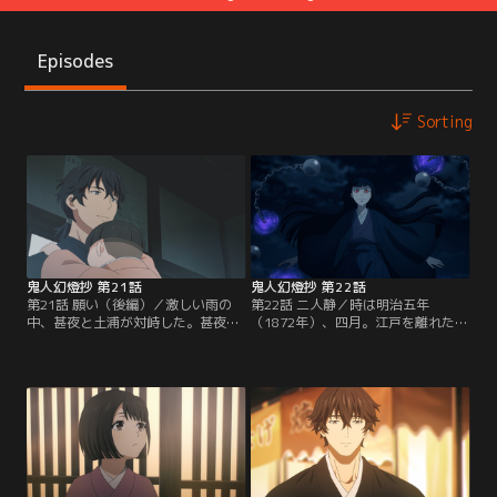
Episodes
Sorting
鬼人幻燈抄 第21話
鬼人幻燈抄 第22話
第21話 願い（後編）／激しい雨の
第22話 二人静／時は明治五年
中、甚夜と土浦が対峙した。甚夜の
（1872年）、四月。江戸を離れた甚
異形の左腕が脈打った、その刹那、
夜は、京都三条通で蕎麦屋「鬼そ
彼らはお互いの記憶を共有し過去を
ば」を営みながら、娘の野茉莉と暮
知る。甚夜と土浦は、通じ合うもの
らしていた。野茉莉は九歳になって
を見つけると同時に、お互いにこの
いた。すっかり甚夜と古馴染みとな
戦いは譲れないものだと悟る。茂
った“付喪神使い”の秋津も、たびた
助、はつ、おふう、夕凪…。これま
び店を訪れてくる。そんな京都では
で出会った鬼たちの望みに思いを馳
近頃、鬼が増えていた。ある夜、甚
せた甚夜は、土浦がなぜ壊れない体
夜は鬼に囲まれていた、向日葵とい
を欲したのか…。
う名の少女を助ける。