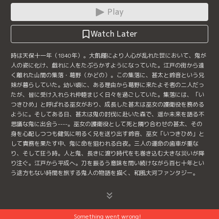
Play
Watch Later
時は天保十一年（1840年）。大飢饉により人心が乱れた世において、鬼が
人の姿に化け、戯れに人をたぶらかすようになっていた。江戸の街から遠
く離れた山間の集落・葛野（かどの）。この集落に、甚太と鈴音という兄
妹が暮らしていた。幼い頃に、ある理由から葛野に来たよそ者の二人だっ
たが、皆に受け入れられ仲睦まじく日々を過ごしていた。集落には、「い
つきひめ」と呼ばれる巫女がおり、成長した甚太は巫女の護衛役を務める
ように。そしてある日、甚太は鬼の討伐に赴いた森で、遥か未来を語る不
思議な鬼に出会う----。巫女の護衛役として死と隣り合わせの甚太、その
身を心配しつつも健気に明るく兄を送り出す鈴音、巫女「いつきひめ」と
して責務を果たす中、鬼に命を狙われる白夜。三人の運命の歯車が重な
り、そして狂う時。人と鬼、長きに渡り時代をも巻き込む大きな災いが降
り注ぐ。江戸から平成へ。刀を振るう意味を問い続けながら百七十年とい
う途方もない時間を旅する鬼人の物語を描く、和風大河ファンタジー。
Something went wrong!