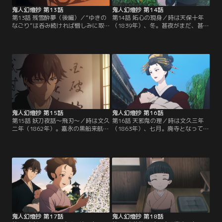
鬼人幻燈抄 第13話
鬼人幻燈抄 第14話
第13話 残雪酔夢（後編）／“ゆきの
第14話 妬心の現身／時は天保十年
なごり”は呑み続ければ憎しみに取
（1839年）、冬。甚夜がまだ、甚太
り込まれ、人を鬼へと堕とす酒だっ
だったころ--。戻川になんらかの怪
た。甚夜は雪に足を取られながら、
異が棲みついたという話を受けて
須賀屋に駆け込んだ。そこで目にし
「いつきひめ」の白夜は、甚太を鬼
たのは、腰を抜かしてへたり込んだ
切役に就かせ、葛野を護るためにも
奈津と、“じ、んたぁ…”と声を絞り
怪異の正体を探ってくるようにと命
出す赤黒く爛れた皮膚をした鬼。甚
じる。甚太が葛野を離れる間、白夜
夜は鬼と対峙すると同時に、自身の
の護衛役は清正が務めることにな
心の弱さに打ちのめされる。
り、白夜と甚太の心にはさざ波が立
つ。
鬼人幻燈抄 第15話
鬼人幻燈抄 第16話
第15話 妖刀夜話～飛刃～／時は文久
第16話 天邪鬼の理／時は文久三年
二年（1862年）。嘉永の黒船来航を
（1863年）、七月。廃寺となってい
発端に、町には動乱の気配が漂って
る瑞穂寺に、人を食う鬼が出るとい
いた。甚夜は、直次から“夜刀守兼
う噂を耳にした甚夜。寺を訪れてみ
臣”といういわくつきの妖刀につい
ると、白銀の狐の鬼が住み着いてい
ての話を聞きつける。その妖刀は、
た。甚夜が「夕凪」と名乗るその鬼
会津畠山家中屋敷で御坊主をしてい
を斬り、喰らうと、遠くから赤ん坊
る男の手に渡ったという。興味を持
の声が聞こえてくる。世が明けてい
った甚夜が直次とともに畠山家を訪
つものように喜兵衛に足を運ぶと、
ねると、その男は朝方に妻を斬り殺
「夕凪」という名の女が甚夜の帰り
し…。
を待っていた。
鬼人幻燈抄 第17話
鬼人幻燈抄 第18話