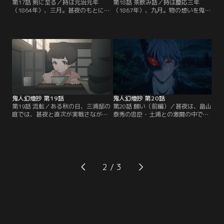
第17話 剣に至る／時は元治元年
第18話 茶飲み話／時は慶応三年
（1864年）、三月。甚夜のもとに、
（1867年）、九月。物の想いを鬼に
幕府に忠義を捧げる会津藩士の畠山
変える“付喪神使い”の秋津が包みを
泰秀から依頼が舞い込む。それは泰
手に、京から甚夜を訪ねてやって来
秀に仕える、岡田貴一という鬼を討
た。秋津が携えていたのは、金粉で
ってほしいというものだった。岡田
紫陽花が描かれた美しい茶器。これ
は泰秀配下の中でも随一の腕を持つ
を使って、茶を点ててくれる人を探
男だが、今や開国派や異人だけでな
しているという。ふさわしい人を探
く、攘夷派の武士、女子供さえも斬
す道中、甚夜は秋津に誘われて骨董
り殺す、人斬りと化してしまったと
屋へと足を踏み入れる。
いう。
鬼人幻燈抄 第19話
鬼人幻燈抄 第20話
第19話 流転／ある秋の日、三浦邸の
第20話 願い（前編）／甚夜は、畠山
庭では、甚夜と直次が実戦さながら
泰秀の忠臣・土浦との激闘の中で鬼
の気迫で木刀を交わしていた。直次
へと変わる姿を、直次と娘の野茉莉
から頼まれ、甚夜が稽古をつけてい
に見られてしまった。心配するおふ
たのだ。甚夜は三浦邸で、娘の野茉
うに対して、甚夜は「土浦を討つ」
莉、直次、彼の妻子たちと過ごす穏
と宣言。強い意志を感じたおふう
やかな時間を噛み締める。しかし、
は、なぜ鬼と戦うのかと甚夜に問い
平穏は続かない。あらゆるものは流
かける。甚夜は、葛野での顛末をお
2
転する。人の命は儚くうつろい、世
ふうに打ち明けた。一方、泰秀は倒
の情勢も大きな変化の時を迎えてい
幕派に対抗すべく、百ほどの鬼と土
た。
浦を京へ送ろうとする。