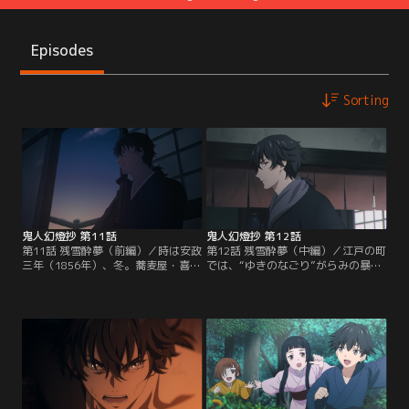
Episodes
Sorting
鬼人幻燈抄 第11話
鬼人幻燈抄 第12話
第11話 残雪酔夢（前編）／時は安政
第12話 残雪酔夢（中編）／江戸の町
三年（1856年）、冬。蕎麦屋・喜兵
では、“ゆきのなごり”がらみの暴力
衛では、須賀屋の番頭となった善二
や殺しが後を絶たなくなっていた。
の祝いの席が設けられていた。善二
秋津と調査に乗り出していた甚夜
が持参したのは、“ゆきのなごり”と
は、夜鷹から酒について驚くべき事
いう酒。須賀屋の主人・重蔵も毎晩
実を聞きつける。酒を江戸中に卸し
嗜むほど夢中になっているというそ
ているのは、甚夜がかつて蔵に住み
の酒は、今や江戸の町で大流行して
ついた鬼を退治した酒屋・水城屋だ
いるものだった。しかし甚夜はその
った。さらに水城屋には時折、金髪
味に違和感を覚え、夜鷹に調査を求
の美女が出入りしているという。甚
める。
夜はある予感に震える。