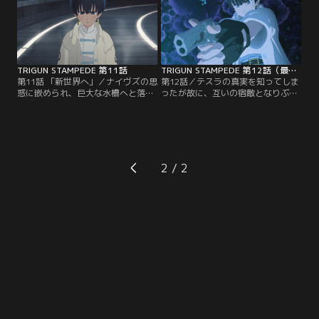
TRIGUN STAMPEDE 第11話
TRIGUN STAMPEDE 第12話（最終話）
第11話 「新世界へ」／ナイヴズの思
第12話／テスラの真実を知ってしま
惑に嵌められ、巨大な水槽へと落ち
ったが故に、互いの宿敵となりぶつ
るヴァッシュ。プラントにアクセス
かり合う運命に至った双子の兄弟。
する溶液で満たされた水槽の中、ナ
150年もの間旅を続け、惑星の人間
イヴズはヴァッシュの記憶世界へ強
たちを愛し護り続けたヴァッシュ。
制的に入り込んでいく。
被虐される同胞・プラントを救うべ
く人類への復讐を遂行するナイヴ
ズ。それぞれの正義が、儒來の街を
2
貫く。終わり無い旅の果てに、待ち
受ける運命とは--。