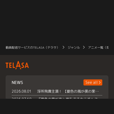
動画配信サービスのTELASA（テラサ）
ジャンル
アニメ一覧（見放
NEWS
See all
2026.08.01
浮所飛貴主演！ 【夏色の風が僕の家にやってきた】 本日よりテラサで独占配信スタート！
2026.07.18
『夏色の雲が恋と嵐をまきおこす』スペシャルメイキング 【Part1】2026年７月18日（土）23時30分～配信スタート！話題のシーンの裏側を大公開！豪華キャスト大集合！ 『武宮家 真夏の家族会議』開催！
2026.07.15
救命医・遥（今田）の《心揺さぶる過去》や、 麻酔科医・権野（船越英一郎）の《謎多きプライベート》など… 《知られざるエピソード》を独占配信！