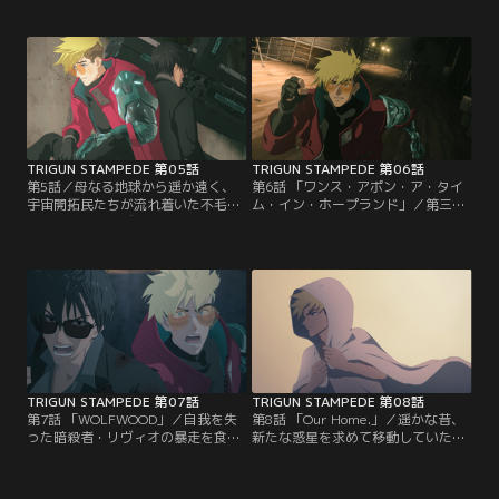
れていたジェネオラロック。平穏が
すヴァッシュ。メリルとロベルトは
訪れたかと思われたのも束の間、突
記者としてヴァッシュの取材を継続
如、数多の自走式爆弾が住民達を襲
することを決意する。
い、死の脅威が降り注ぐ。爆弾魔
E・G・ザ・マインの犯行であること
を突き止めたヴァッシュ達は、メリ
ル、ロベルトらと協力し合い爆弾の
停止に向かうが…。
TRIGUN STAMPEDE 第05話
TRIGUN STAMPEDE 第06話
第5話／母なる地球から遥か遠く、
第6話 「ワンス・アポン・ア・タイ
宇宙開拓民たちが流れ着いた不毛の
ム・イン・ホープランド」／第三都
惑星・ノーマンズランド。異形の生
市ジュライを目指し、砂の海を横断
物が蠢き無法者が跋扈する弱肉強食
する船・サンドスチームへ乗り込む
の世界で、≪人間台風≫（ヒューマ
ヴァッシュとニコラス。無事に出航
ノイド・タイフーン）と恐れられる
したと思われた矢先、彼らの前に新
史上最悪の指名手配犯がいた。赤い
たな刺客リヴィオが現れる。
コートの比類なきガンマン、その名
をヴァッシュ・ザ・スタンピード。
TRIGUN STAMPEDE 第07話
TRIGUN STAMPEDE 第08話
第7話 「WOLFWOOD」／自我を失
第8話 「Our Home.」／遥かな昔、
った暗殺者・リヴィオの暴走を食い
新たな惑星を求めて移動していた人
止めるべく、共闘するヴァッシュと
類の移民船に突如緊急事態が発生し
ニコラス。銃弾飛び交う船上にはバ
た。レムの助けによって脱出艇でノ
ド・ラド団の襲撃が重なり、激しさ
ーマンズランドに降り立った少年ヴ