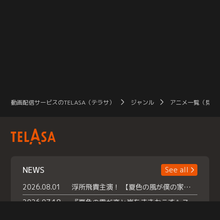
動画配信サービスのTELASA（テラサ）
ジャンル
アニメ一覧（見放
NEWS
See all
2026.08.01
浮所飛貴主演！ 【夏色の風が僕の家にやってきた】 本日よりテラサで独占配信スタート！
2026.07.18
『夏色の雲が恋と嵐をまきおこす』スペシャルメイキング 【Part1】2026年７月18日（土）23時30分～配信スタート！話題のシーンの裏側を大公開！豪華キャスト大集合！ 『武宮家 真夏の家族会議』開催！
2026.07.15
救命医・遥（今田）の《心揺さぶる過去》や、 麻酔科医・権野（船越英一郎）の《謎多きプライベート》など… 《知られざるエピソード》を独占配信！