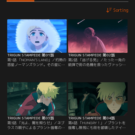
Sorting
TRIGUN STAMPEDE 第01話
TRIGUN STAMPEDE 第02話
第1話 「NOMAN’S LAND」／灼熱の
第2話 「逃げる男」／たった一発の
惑星ノーマンズランド。その星に
銃弾で街の危機を救ったヴァッシ
は、“人間台風”と呼ばれる懸賞金
ュ。しかし、今度は600万＄＄の賞
600万＄＄を懸けられた、トラブル
金を知った住民から追われてしまう
メーカーがいた。名を“ヴァッシ
ことに…。
ュ・ザ・スタンピード”という。
TRIGUN STAMPEDE 第03話
TRIGUN STAMPEDE 第04話
第3話 「光よ、闇を照らせ」／ネブ
第4話 「HUNGRY！」／プラントを
ラスカ親子によるプラント強奪の騒
強奪し無残にも街を破壊したナイヴ
ぎが解決し、祝杯を挙げる宴が開か
ズを追い、第三都市ジュライを目指