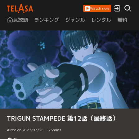
Watch now
見放題
ランキング
ジャンル
レンタル
無料
は
TRIGUN STAMPEDE 第12話（最終話）
Aired on 2023/03/25
23
mins