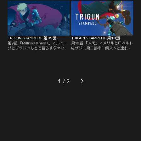
を増す一方。そんな渦中、第三都市
ァッシュと少年ナイヴズだが、ヴァ
ジュライに向けて出航していたサン
ッシュは果て無い砂漠を彷徨い、遂
ドスチームが、何者かにより航路を
には気を失ってしまう。
変え、ニコラスの故郷“ホープラン
ド”へ暴走を始める。
TRIGUN STAMPEDE 第09話
TRIGUN STAMPEDE 第10話
第9話 「Millions Knives」／ルイー
第10話 「人間」／メリルとロベルト
ダとブラドのもとで暮らすヴァッシ
はザジに第三都市・儒来へと連れ去
ュ。一方、ナイヴズは移民船団の集
られてしまう。そこで二人は人類が
団墜落、大墜落＜ビッグフォール＞
なぜここ、ノーマンズランドに来た
を生き延びた、研究組織シナーズの
のかを知る。シナーズの元リーダー
リーダー、コンラッドと動きを共に
であり、ミカエルの眼のもとで人体
していた。そんなある日、復興を急
の改造を繰り返す研究者コンラッド
ぐ集落の施設で生体動力炉“プラン
も現れ、すべてが明かされる。時を
1
ト”に異常が発生。真っ赤に染まっ
同じくして、ヴァッシュとニコラス
たプラントの光の下、道を違えた双
は遂にナイヴズの居る儒来タワー最
子が再び…。
上階へとたどり着く。