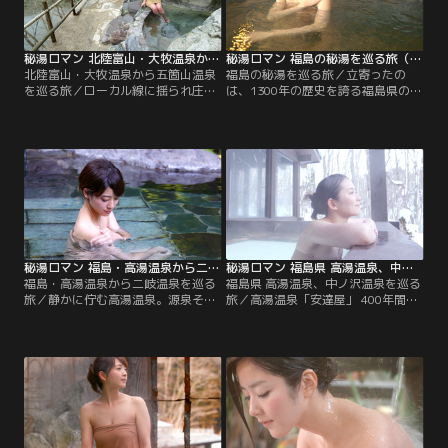
秘湯ロマン 北陸富山・大牧温泉から五箇山温泉を巡る旅（2016/02/24放送分）
秘湯ロマン 福島の秘湯を巡る旅（2017/06/25放送分）
北陸富山・大牧温泉から五箇山温泉
福島の秘湯を巡る旅／立寄ったの
を巡る旅／ローカル線に揺られ庄川
は、1300年の歴史を誇る福島県の古
の渓谷沿いに建つ「おまき温泉」
湯西山温泉。滝見の混浴露天風呂
で、名残雪舞う露天風呂を楽しみま
や、神社のある珍しい内湯など湯巡
す。さらに渓谷を船で遡り「大牧温
りを楽しみます。会津若松の奥座敷
泉 観光旅館」へ。渓谷にせり出す露
東山温泉ではモダンな造りの老舗旅
天岩風呂で絶景を堪能します。世界
館「庄助の宿 瀧の湯」へ。屋上にあ
遺産の里では、「五箇山荘」の露天
る貸切露天風呂で満天の星空を見な
風呂で優しいお湯に身をまかせた
がらの湯浴みは最高！標高1000Mの
後、雪に抱かれた相倉集落を歩き合
山腹に湧く横向温泉。※紹介する場
掌造りの宿「庄七」へ。※紹介する
所の営業時間などは取材当時の情報
場所の営業時間などは取材当時の情
です
報です
秘湯ロマン 福島・高湯温泉から二岐温泉を巡る旅（2016/03/23放送分）
秘湯ロマン 福島県 高湯温泉、中ノ沢温泉を巡る旅（2019/03/24放送分）
福島・高湯温泉から二岐温泉を巡る
福島県 高湯温泉、中ノ沢温泉を巡る
旅／静かに佇む高湯温泉。源泉そば
旅／高湯温泉「安達屋」 400年間、
の共同浴場「あったか湯」に立寄
絶え間なく湧き続けています。福島
り、しっとりした肌触りのお湯を楽
の秘湯・高湯温泉。開湯以来続く老
しみます。遊歩道を抜け「不動滝」
舗の宿には、池のように広い露天風
に癒されたら、茅葺屋根の湯小屋が
呂が。優しい肌触りの硫黄泉を楽し
歴史を物語る「旅館 玉子湯」で、硫
みます。 中ノ沢温泉「御宿 万葉
黄の香と湯の花舞う湯治の名湯に浸
亭」 安達太良山の山肌から湧き出す
ります。※紹介する場所の営業時間
強酸性のお湯、その湧出量は、何と
などは取材当時の情報です
毎分1万リットル以上。※紹介する
場所の営業時間などは取材当時の情