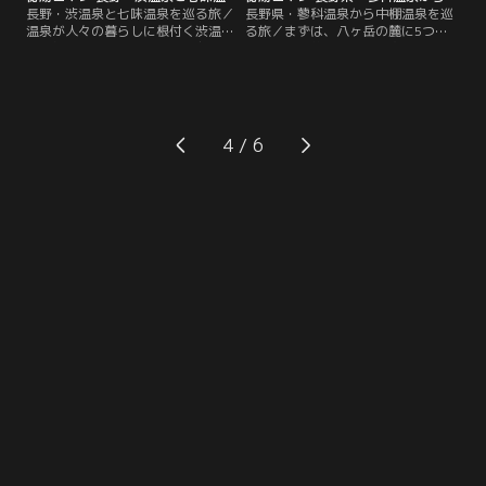
長野・渋温泉と七味温泉を巡る旅／
長野県・蓼科温泉から中棚温泉を巡
温泉が人々の暮らしに根付く渋温
る旅／まずは、八ヶ岳の麓に5つの
泉。外湯で唯一の濁り湯、「九番湯
露天を持つ蓼科温泉「小斉の湯」に
渋大湯」へ立寄ります。風情ある街
立ち寄り、肌に心地よい酸性泉を堪
並みをぬけ「金具屋」へ。贅を尽く
能します。そして、高原の奥にひっ
した木造四階建て、有形文化財の
そりと佇む一軒宿「たてしな藍」で
宿。昭和初期の粋（いき）が随所に
は、藍染に挑戦。はらはらと舞う雪
ちりばめられた名旅館で、レトロモ
の中、傘をかぶっての露天風呂はま
4
ダンな浪漫風呂を楽しみます。山道
た格別。千曲川のほとり小諸に湧く
をバスに揺られ、渓谷の秘湯七味温
中棚温泉では、島崎藤村ゆかりの老
泉「渓山亭」へ。※紹介する場所の
舗旅館「中棚荘」へ。※紹介する場
営業時間などは取材当時の情報です
所の営業時間などは取材当時の情報
です