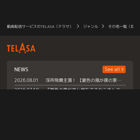
動画配信サービスのTELASA（テラサ）
ジャンル
その他一覧（見放
NEWS
See all
2026.08.01
浮所飛貴主演！ 【夏色の風が僕の家にやってきた】 本日よりテラサで独占配信スタート！
2026.07.18
『夏色の雲が恋と嵐をまきおこす』スペシャルメイキング 【Part1】2026年７月18日（土）23時30分～配信スタート！話題のシーンの裏側を大公開！豪華キャスト大集合！ 『武宮家 真夏の家族会議』開催！
2026.07.15
救命医・遥（今田）の《心揺さぶる過去》や、 麻酔科医・権野（船越英一郎）の《謎多きプライベート》など… 《知られざるエピソード》を独占配信！