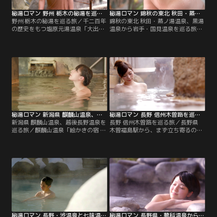
報です
秘湯ロマン 野州 栃木の秘湯を巡る旅（2017/04/16放送分）
秘湯ロマン 錦秋の東北 秋田・蒸ノ湯温泉、黒湯温泉から岩手・国見温泉を巡る旅（2016/03/30放送分）
野州 栃木の秘湯を巡る旅／千二百年
錦秋の東北 秋田・蒸ノ湯温泉、黒湯
の歴史をもつ塩原元湯温泉「大出
温泉から岩手・国見温泉を巡る旅／
館」。そこで出合ったのは驚きの真
鮮やかな紅葉に囲まれた蒸ノ湯温泉
っ黒な墨の湯、そして日によって色
「ふけの湯」の混浴野天風呂で、
が変わるという不思議な五色の湯。
360度見渡す限り広がる赤と黄色の
平家落人伝説が残る川俣湖温泉は、
グラデーションに魅了された後、名
数軒の民宿が点在する知る人ぞ知る
物の地熱浴を体験します。色づくブ
秘湯。湖畔の宿「瀬戸合荘」に立ち
ナ林を抜け、乳頭温泉郷最も奥の
寄り冷えた体を温めます。さらに鬼
「黒湯温泉」へ。原生林に囲まれた
怒川源流を遡り渓谷に湧く川俣温泉
開放的な混浴露天風呂で、まろやか
「川俣一柳閣」へ。※紹介する場所
な濁り湯を堪能します。秋田駒ヶ岳
の営業時間などは取材当時の情報で
中腹に湧く国見温泉。※紹介する場
す
所の営業時間などは取材当時の情報
秘湯ロマン 新潟県 麒麟山温泉、越後長野温泉を巡る旅（2017/07/09放送分）
秘湯ロマン 長野 信州木曽路を巡る旅（2017/01/08放送分）
です
新潟県 麒麟山温泉、越後長野温泉を
長野 信州木曽路を巡る旅／長野県
巡る旅／麒麟山温泉「絵かきの宿 福
木曽福島駅から、まず立ち寄るのは
泉」 新潟の旅は、みたこともない絶
「二本木の湯」。評判のお湯は、パ
景から始まります。福島県にほどち
チパチのシュワシュワ、泡が体にま
かい、麒麟山温泉の名湯へ。雄大な
とわりつくソーダの様な名湯を体験
阿賀野川に寄り添う、癒しのお湯を
します。妻籠宿でしばしタイムスリ
堪能します。 越後長野温泉「妙湶和
ップした後、木曽の秘境といわれる
樂 嵐渓荘」 昭和の風情を今に残す
柿其渓谷へ。一軒宿の「柿其温泉」
登録有形文化財の宿。少し深めの立
で、ご主人こだわりの木づくりの湯
ち湯、湯船の底には大きな石がごろ
船でラドンのお湯を楽しみます。※
ごろ。※紹介する場所の営業時間な
紹介する場所の営業時間などは取材
どは取材当時の情報です
当時の情報です
秘湯ロマン 長野・渋温泉と七味温泉を巡る旅（2016/02/10放送分）
秘湯ロマン 長野県・蓼科温泉から中棚温泉を巡る旅（2016/05/01放送分）