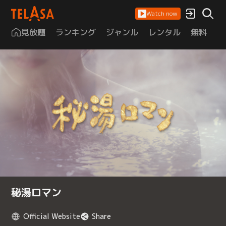
Watch now
見放題
ランキング
ジャンル
レンタル
無料
は
秘湯ロマン
Official Website
Share