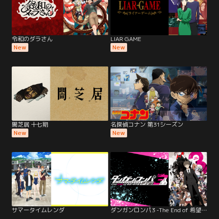
令和のダラさん
LIAR GAME
New
New
闇芝居 十七期
名探偵コナン 第31シーズン
New
New
サマータイムレンダ
ダンガンロンパ3 -The End of 希望ヶ峰学園- 絶望編