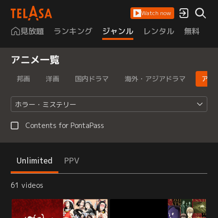
Watch now
見放題
ランキング
ジャンル
レンタル
無料
は
アニメ一覧
邦画
洋画
国内ドラマ
海外・アジアドラマ
アニ
ホラー・ミステリー
Contents for PontaPass
Unlimited
PPV
61 videos