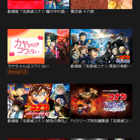
劇場版「名探偵コナン 瞳の中の暗殺者」
闇芝居 十六期
カヤちゃんはコワくない
劇場版「名探偵コナン 黒鉄の魚影（サブマリン）」
劇場版「名探偵コナン 緋色の弾丸」
TVシリーズ特別編集版「名探偵コナン 灰原哀物語～黒鉄のミステリートレイン～」