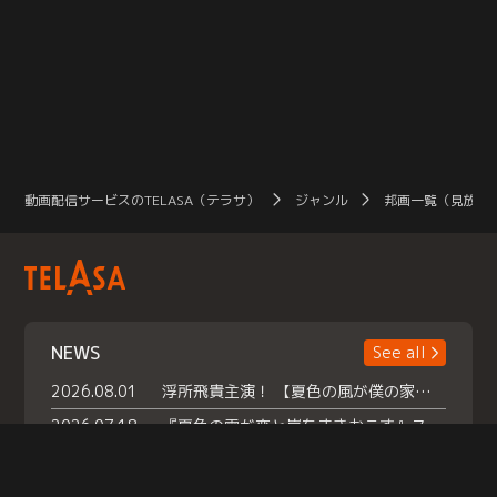
動画配信サービスのTELASA（テラサ）
ジャンル
邦画一覧（見放題
NEWS
See all
2026.08.01
浮所飛貴主演！ 【夏色の風が僕の家にやってきた】 本日よりテラサで独占配信スタート！
2026.07.18
『夏色の雲が恋と嵐をまきおこす』スペシャルメイキング 【Part1】2026年７月18日（土）23時30分～配信スタート！話題のシーンの裏側を大公開！豪華キャスト大集合！ 『武宮家 真夏の家族会議』開催！
2026.07.15
救命医・遥（今田）の《心揺さぶる過去》や、 麻酔科医・権野（船越英一郎）の《謎多きプライベート》など… 《知られざるエピソード》を独占配信！