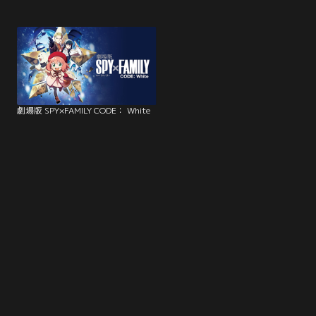
劇場版 SPY×FAMILY CODE： White